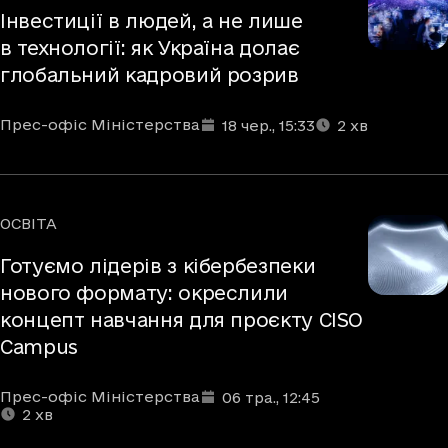
Інвестиції в людей, а не лише
в технології: як Україна долає
глобальний кадровий розрив
Автори
Дата та час публікації
Час читання
:
:
Прес-офіс Міністерства
18 чер.
, 15:33
2
хв
ОСВІТА
Рубрики
Готуємо лідерів з кібербезпеки
нового формату: окреслили
концепт навчання для проєкту CISO
Campus
Автори
Дата та час публікації
Час читання
:
:
Прес-офіс Міністерства
06 тра.
, 12:45
2
хв