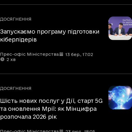
ДОСЯГНЕННЯ
Рубрики
Запускаємо програму підготовки
кіберлідерів
Автори
Дата та час публікації
Час читання
:
:
Прес-офіс Міністерства
13 бер.
, 17:02
2
хв
ДОСЯГНЕННЯ
Рубрики
Шість нових послуг у Дії, старт 5G
та оновлення Мрії: як Мінцифра
розпочала 2026 рік
Автори
Дата та час публікації
Час читання
:
:
Прес-офіс Міністерства
23 лют.
, 18:05