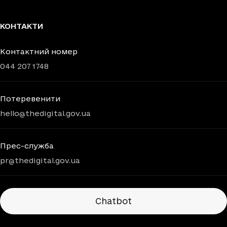
КОНТАКТИ
Контактний номер
044 207 1748
Потеревенити
hello@thedigital.gov.ua
Прес-служба
pr@thedigital.gov.ua
Chatbots
Chatbot