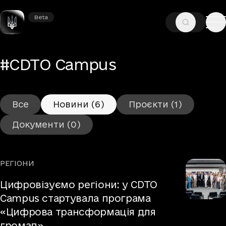
Beta
Beta
—
—
ГОЛОВНА
ТЕГИ
#CDTO CAMPUS
– Новини
#CDTO Campus
Все
Новини
(6)
Проєкти
(1)
Документи
(0)
РЕГІОНИ
Рубрики
Цифровізуємо регіони: у CDTO
Campus стартувала програма
«Цифрова трансформація для
громад»