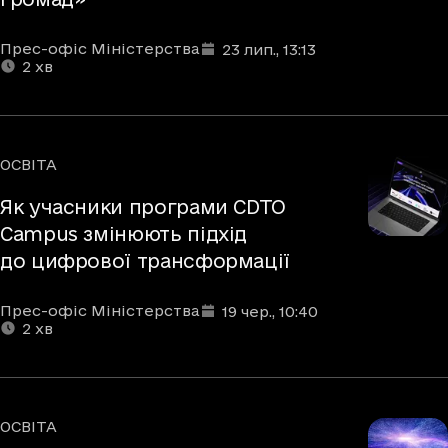
Автори
Дата та час публікації
Час читання
:
:
Прес-офіс Міністерства
23 лип.
, 13:13
2
хв
ОСВІТА
Рубрики
Як учасники програми CDTO
Campus змінюють підхід
до цифрової трансформації
Автори
Дата та час публікації
Час читання
:
:
Прес-офіс Міністерства
19 чер.
, 10:40
2
хв
ОСВІТА
Рубрики