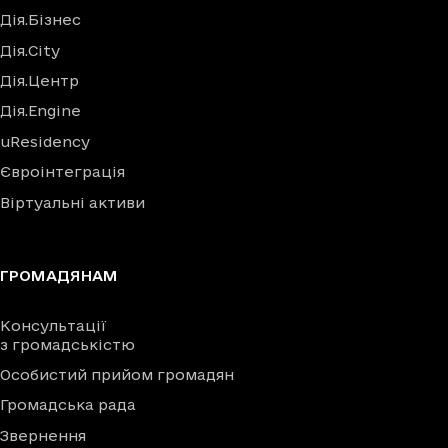
Дія.Бізнес
Дія.City
Дія.Центр
Дія.Engine
uResidency
Євроінтеграція
Віртуальні активи
ГРОМАДЯНАМ
Консультації
з громадськістю
Особистий прийом громадян
Громадська рада
Звернення