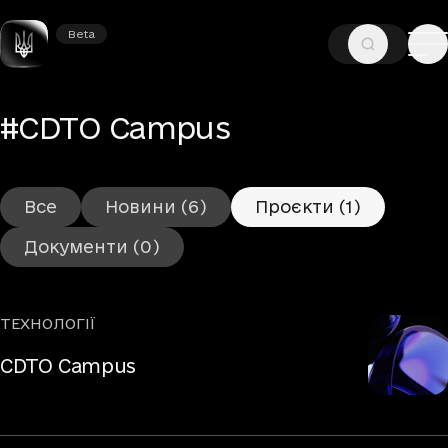
Beta
Beta
—
—
ГОЛОВНА
ТЕГИ
#CDTO CAMPUS
– Проєкти
#CDTO Campus
Все
Новини
(6)
Проєкти
(1)
Документи
(0)
ТЕХНОЛОГІЇ
Рубрики
CDTO Campus