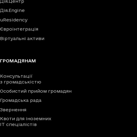
Дія.Центр
Дія.Engine
uResidency
Євроінтеграція
Віртуальні активи
ГРОМАДЯНАМ
Консультації
з громадськістю
Особистий прийом громадян
Громадська рада
Звернення
Квоти для іноземних
IT спеціалістів