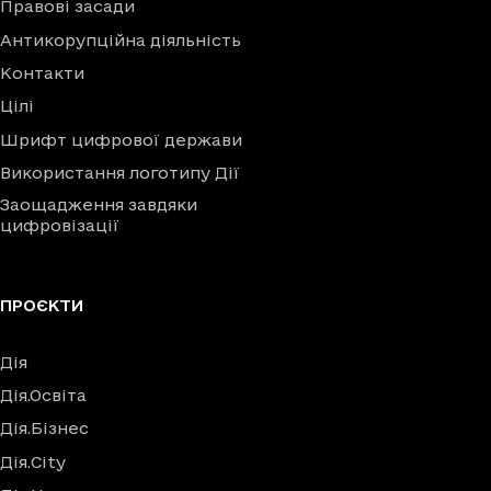
Правові засади
Антикорупційна діяльність
Контакти
Цілі
Шрифт цифрової держави
Використання логотипу Дії
Заощадження завдяки
цифровізації
ПРОЄКТИ
Дія
Дія.Освіта
Дія.Бізнес
Дія.City