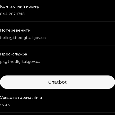
Контактний номер
044 207 1748
Потеревенити
hello@thedigital.gov.ua
Прес-служба
pr@thedigital.gov.ua
Chatbots
Chatbot
Урядова гаряча лінія
15 45