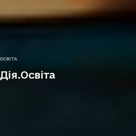
ОСВІТА
Рубрики
Дія.Освіта