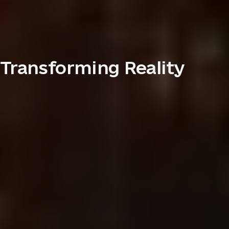
Про нас
Transforming Reality