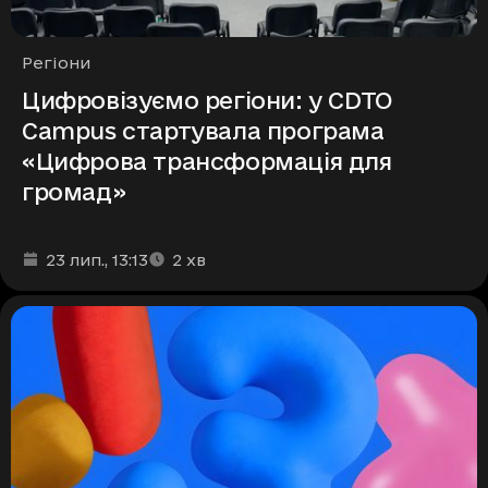
Рубрики
Регіони
Цифровізуємо регіони: у CDTO
Campus стартувала програма
«Цифрова трансформація для
громад»
Дата та час публікації
Час читання
:
:
23 лип.
, 13:13
2
хв