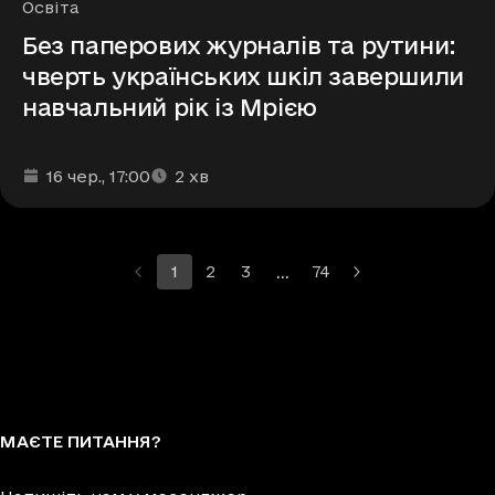
Рубрики
Освіта
Без паперових журналів та рутини:
чверть українських шкіл завершили
навчальний рік із Мрією
Дата та час публікації
Час читання
:
:
16 чер.
, 17:00
2
хв
…
1
2
3
74
Більше сторінок
МАЄТЕ ПИТАННЯ?