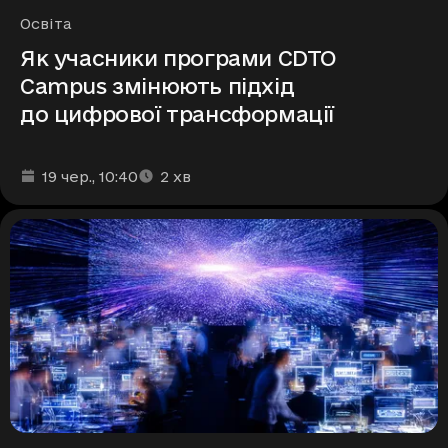
Рубрики
Освіта
Як учасники програми CDTO
Campus змінюють підхід
до цифрової трансформації
Дата та час публікації
Час читання
:
:
19 чер.
, 10:40
2
хв