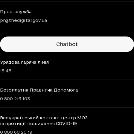
Прес-служба
pr@thedigital.gov.ua
Chatbots
Chatbot
Урядова гаряча лінія
15 45
Безоплатна Правнича Допомога
0 800 213 103
Всеукраїнський контакт-центр МОЗ
із протидії поширення COVID-19
0 800 60 20 19