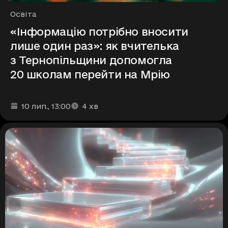
Рубрики
Освіта
«Інформацію потрібно вносити
лише один раз»: як вчителька
з Тернопільщини допомогла
20 школам перейти на Мрію
Дата та час публікації
Час читання
:
:
10 лип.
, 13:00
4
хв