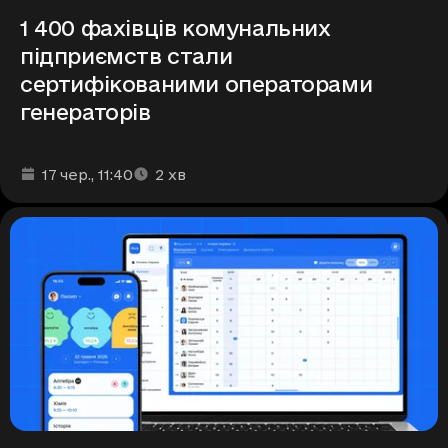
1 400 фахівців комунальних
підприємств стали
сертифікованими операторами
генераторів
Дата та час публікації
Час читання
:
:
17 чер.
, 11:40
2
хв