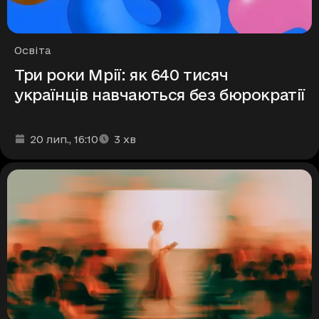
Рубрики
Освіта
Три роки Мрії: як 640 тисяч
українців навчаються без бюрократії
Дата та час публікації
Час читання
:
:
20 лип.
, 16:10
3
хв