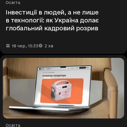
Рубрики
Освіта
Інвестиції в людей, а не лише
в технології: як Україна долає
глобальний кадровий розрив
Дата та час публікації
Час читання
:
:
18 чер.
, 15:33
2
хв
Рубрики
Освіта