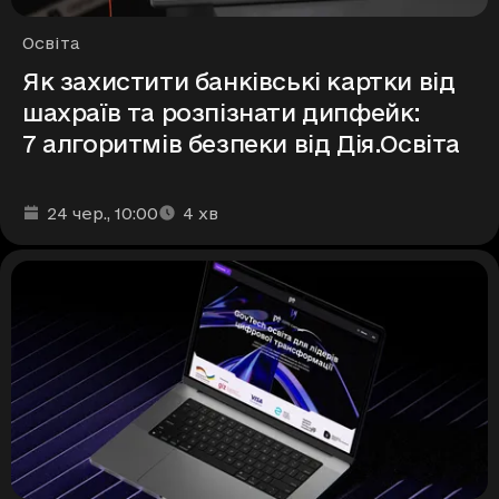
Рубрики
Освіта
Як захистити банківські картки від
шахраїв та розпізнати дипфейк:
7 алгоритмів безпеки від Дія.Освіта
Дата та час публікації
Час читання
:
:
24 чер.
, 10:00
4
хв