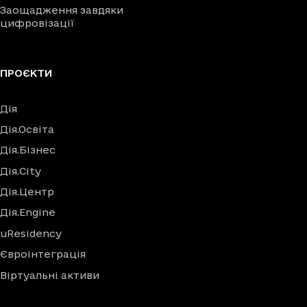
Заощадження завдяки
цифровізації
ПРОЄКТИ
Дія
Дія.Освіта
Дія.Бізнес
Дія.City
Дія.Центр
Дія.Engine
uResidency
Євроінтеграція
Віртуальні активи