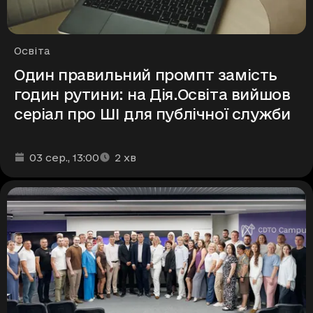
Рубрики
Освіта
Один правильний промпт замість
годин рутини: на Дія.Освіта вийшов
серіал про ШІ для публічної служби
Дата та час публікації
Час читання
:
:
03 сер.
, 13:00
2
хв