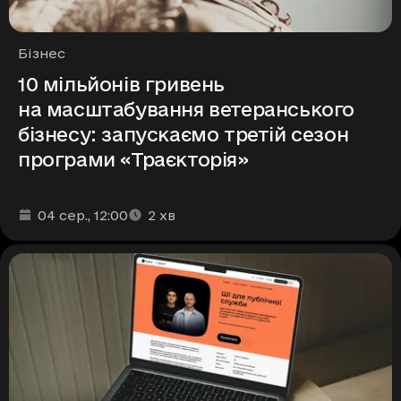
Рубрики
Бізнес
10 мільйонів гривень
на масштабування ветеранського
бізнесу: запускаємо третій сезон
програми «Траєкторія»
Дата та час публікації
Час читання
:
:
04 сер.
, 12:00
2
хв