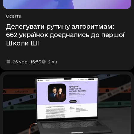
Рубрики
Освіта
Делегувати рутину алгоритмам:
662 українок доєднались до першої
Школи ШІ
Дата та час публікації
Час читання
:
:
26 чер.
, 16:53
2
хв