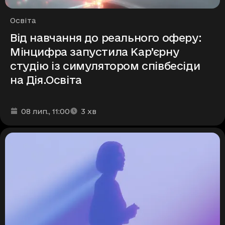
Рубрики
Освіта
Від навчання до реального оферу:
Мінцифра запустила Кар’єрну
студію із симулятором співбесіди
на Дія.Освіта
Дата та час публікації
Час читання
:
:
08 лип.
, 11:00
3
хв