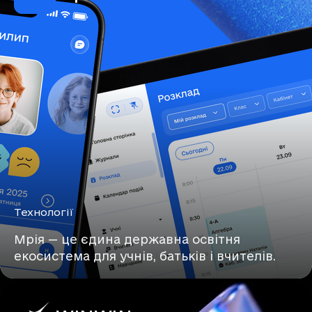
Технології
Мрія — це єдина державна освітня
екосистема для учнів, батьків і вчителів.