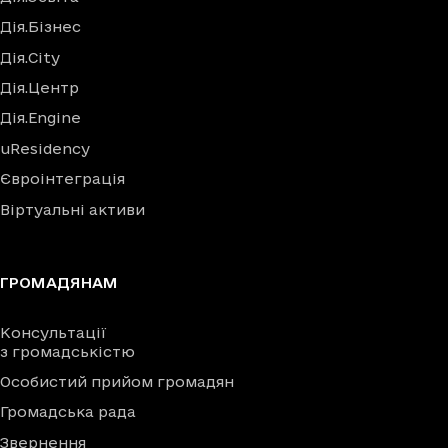
Дія.Бізнес
Дія.City
Дія.Центр
Дія.Engine
uResidency
Євроінтеграція
Віртуальні активи
ГРОМАДЯНАМ
Консультації
з громадськістю
Особистий прийом громадян
Громадська рада
Звернення