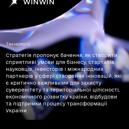
WINWIN
Технології
Стратегія пропонує бачення, як створити
сприятливі умови для бізнесу, стартапів,
науковців, інвесторів і міжнародних
партнерів у сфері створення інновацій, які
є критично важливими для захисту
суверенітету та територіальної цілісності,
економічного розвитку країни, відбудови
та підтримки процесу трансформації
України