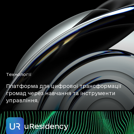
Технології
Платформа для цифрової трансформації
громад через навчання та інструменти
управління.
uResidency