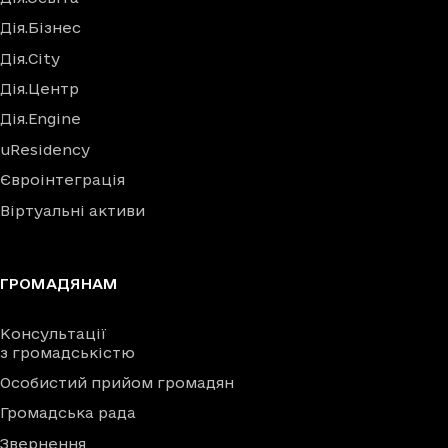
Дія.Бізнес
Дія.City
Дія.Центр
Дія.Engine
uResidency
Євроінтеграція
Віртуальні активи
ГРОМАДЯНАМ
Консультації
з громадськістю
Особистий прийом громадян
Громадська рада
Звернення