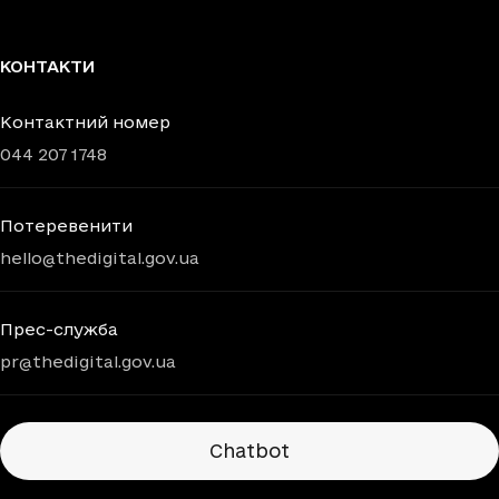
КОНТАКТИ
Контактний номер
044 207 1748
Потеревенити
hello@thedigital.gov.ua
Прес-служба
pr@thedigital.gov.ua
Chatbots
Chatbot