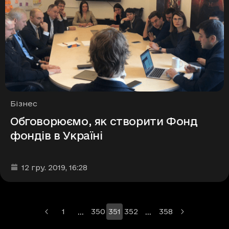
Рубрики
Бізнес
Обговорюємо, як створити Фонд
фондів в Україні
Дата та час публікації
:
12 гру. 2019
, 16:28
…
…
1
350
351
352
358
Більше сторінок
Більше сторінок