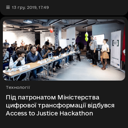
Дата та час публікації
:
13 гру. 2019
, 17:49
Рубрики
Технології
Під патронатом Міністерства
цифрової трансформації відбувся
Access to Justice Hackathon