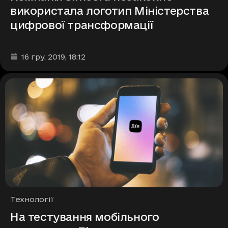
використала логотип Міністерства
цифрової трансформації
Дата та час публікації
:
16 гру. 2019
, 18:12
Рубрики
Технології
На тестування мобільного