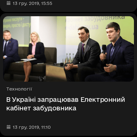
Дата та час публікації
:
13 гру. 2019
, 15:55
Рубрики
Технології
В Україні запрацював Електронний
кабінет забудовника
Дата та час публікації
:
13 гру. 2019
, 11:10