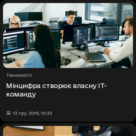
Рубрики
Технології
Мінцифра створює власну ІТ-
команду
Дата та час публікації
:
13 гру. 2019
, 10:35