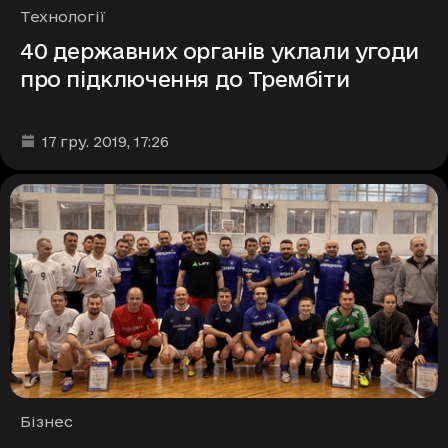
Рубрики
Технології
40 державних органів уклали угоди
про підключення до Трембіти
Дата та час публікації
:
17 гру. 2019
, 17:26
Рубрики
Бізнес