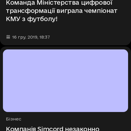
Команда Міністерства цифрової
трансформації виграла чемпіонат
КМУ з футболу!
Дата та час публікації
:
16 гру. 2019
, 18:37
Рубрики
Бізнес
Компанія Simcord незаконно