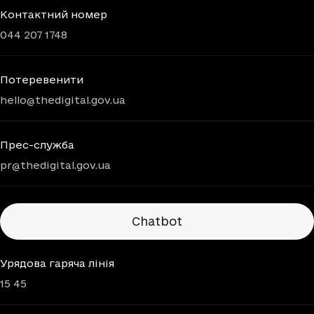
Контактний номер
044 207 1748
Потеревенити
hello@thedigital.gov.ua
Прес-служба
pr@thedigital.gov.ua
Chatbots
Chatbot
Урядова гаряча лінія
15 45