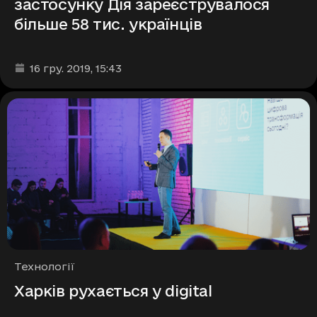
застосунку Дія зареєструвалося
більше 58 тис. українців
Дата та час публікації
:
16 гру. 2019
, 15:43
Рубрики
Технології
Харків рухається у digital