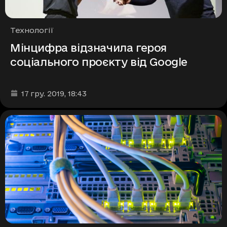
Рубрики
Технології
Мінцифра відзначила героя
соціального проєкту від Google
Дата та час публікації
:
17 гру. 2019
, 18:43