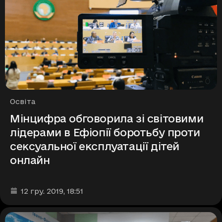
Рубрики
Освіта
Мінцифра обговорила зі світовими
лідерами в Ефіопії боротьбу проти
сексуальної експлуатації дітей
онлайн
Дата та час публікації
:
12 гру. 2019
, 18:51