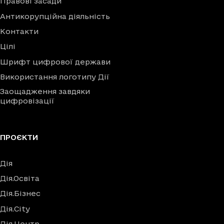
Правові засади
Антикорупційна діяльність
Контакти
Цілі
Шрифт цифрової держави
Використання логотипу Дії
Заощадження завдяки
цифровізації
ПРОЄКТИ
Дія
Дія.Освіта
Дія.Бізнес
Дія.City
Дія.Центр