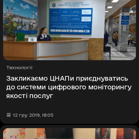
Рубрики
Технології
Закликаємо ЦНАПи приєднуватись
до системи цифрового моніторингу
якості послуг
Дата та час публікації
:
12 гру. 2019
, 18:05