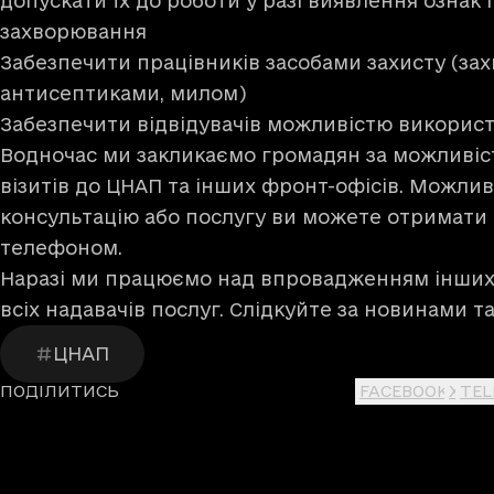
допускати їх до роботи у разі виявлення ознак
захворювання
Забезпечити працівників засобами захисту (за
антисептиками, милом)
Забезпечити відвідувачів можливістю викорис
Водночас ми закликаємо громадян за можливіс
візитів до ЦНАП та інших фронт-офісів. Можлив
консультацію або послугу ви можете отримати 
телефоном.
Наразі ми працюємо над впровадженням інших 
всіх надавачів послуг. Слідкуйте за новинами т
ЦНАП
ПОДІЛИТИСЬ
FACEBOOK
X
TE