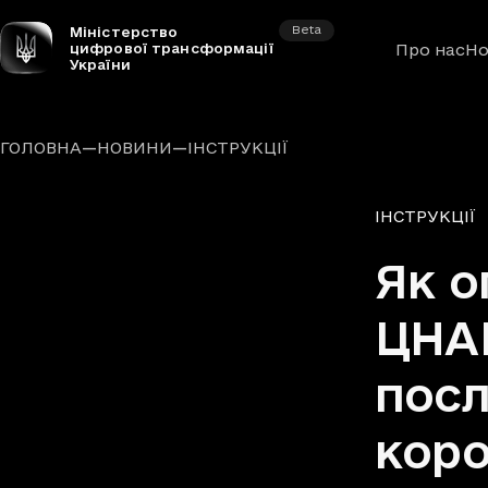
Beta
Міністерство
цифрової трансформації
Про нас
Но
України
—
—
ГОЛОВНА
НОВИНИ
ІНСТРУКЦІЇ
Рубрики
ІНСТРУКЦІЇ
Як о
ЦНАП
посл
коро