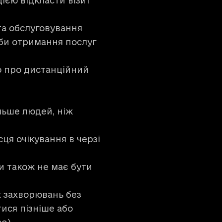
ією відкласти візит
та обслуговування
би отримання послуг
ю про дистанційний
льше людей, ніж
ця очікування в черзі
и також не має бути
х захворювань без
ися пізніше або