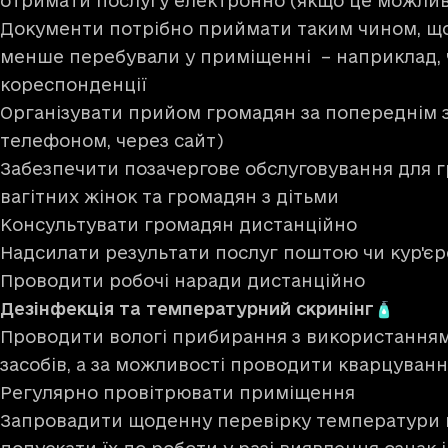
отримати послугу електронно (якщо це можли
Документи потрібно приймати таким чином, щ
менше перебували у приміщенні – наприклад, 
кореспонденції
Організувати прийом громадян за попереднім 
телефоном, через сайт)
Забезпечити позачергове обслуговування для гр
вагітних жінок та громадян з дітьми
Консультувати громадян дистанційно
Надсилати результати послуг поштою чи кур'є
Проводити робочі наради дистанційно
Дезінфекція та температурний скринінг🧴
Проводити вологі прибирання з використанням
засобів, а за можливості проводити кварцуван
Регулярно провітрювати приміщення
Запровадити щоденну перевірку температури п