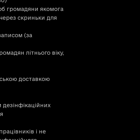
во)
об громадяни якомога
через скриньки для
записом (за
омадян літнього віку,
рською доставкою
 дезінфікаційних
ня
рацівників і не