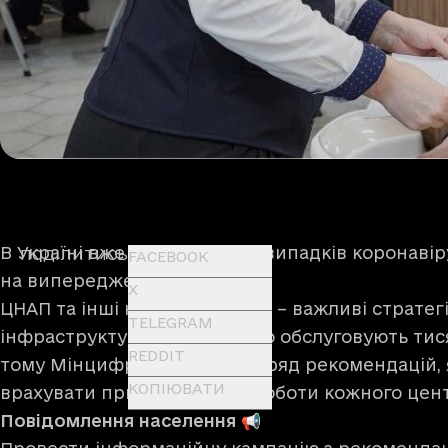
В Україні вже зафіксовано 5 випадків коронавір
ПОДІЛИТИСЬ
FACEBOOK
на випередження.
X
ЦНАП та інші надавачі послуг – важливі стратегі
TELEGRAM
інфраструктури, які щоденно обслуговують тис
REDDIT
тому Мінцифра підготувала ряд рекомендацій, 
КОПІЮВАТИ
врахувати при плануванні роботи кожного цент
Повідомлення населення 📢