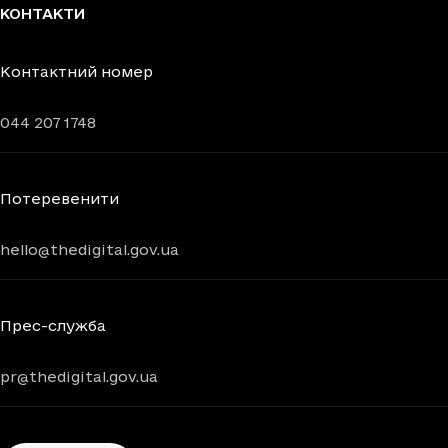
КОНТАКТИ
Контактний номер
044 207 1748
Потеревенити
hello@thedigital.gov.ua
Прес-служба
pr@thedigital.gov.ua