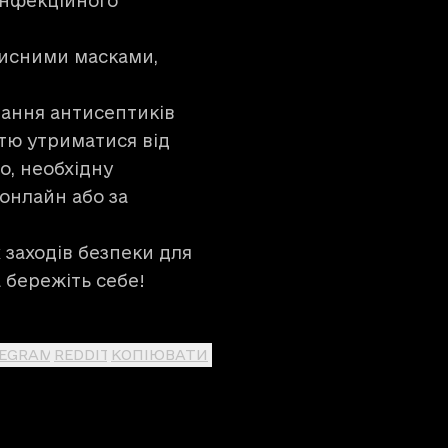
 інфекційного
хисними масками,
тання антисептиків
тю утриматися від
о, необхідну
онлайн або за
заходів безпеки для
а бережіть себе!
LEGRAM
REDDIT
КОПІЮВАТИ