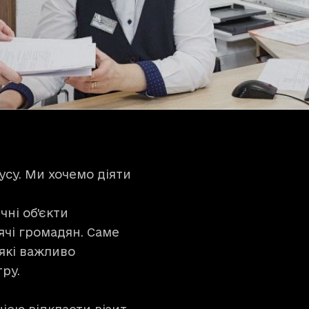
усу. Ми хочемо діяти
чні об'єкти
ячі громадян. Саме
які важливо
ру.