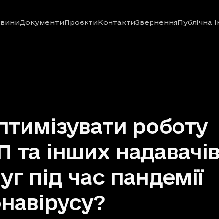
вини
Документи
Проєкти
Контакти
Звернення
Публічна 
птимізувати роботу
 та інших надавачі
уг під час пандемії
навірусу?