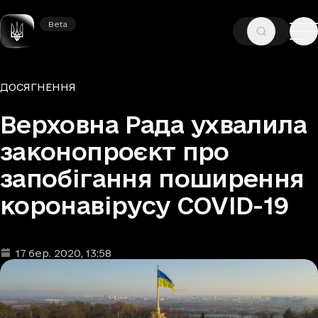
Beta
Beta
—
—
ГОЛОВНА
НОВИНИ
ДОСЯГНЕННЯ
Рубрики
ДОСЯГНЕННЯ
Верховна Рада ухвалила
законопроєкт про
запобігання поширення
коронавірусу COVID-19
17 бер. 2020
, 13:58
Дата та час публікації
: