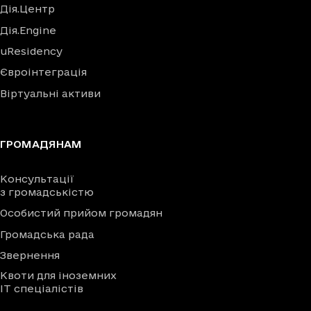
Дія.Центр
Дія.Engine
uResidency
Євроінтеграція
Віртуальні активи
ГРОМАДЯНАМ
Консультації
з громадськістю
Особистий прийом громадян
Громадська рада
Звернення
Квоти для іноземних
IT спеціалістів