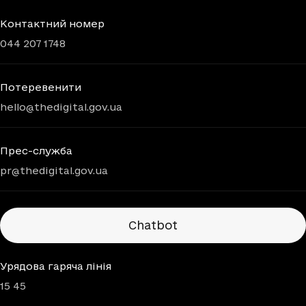
Контактний номер
044 207 1748
Потеревенити
hello@thedigital.gov.ua
Прес-служба
pr@thedigital.gov.ua
Chatbots
Chatbot
Урядова гаряча лінія
15 45