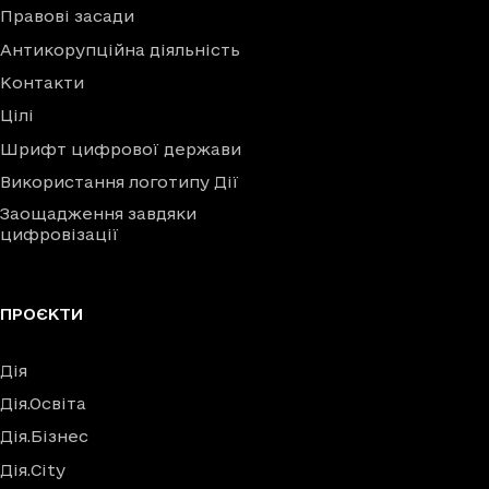
Правові засади
Антикорупційна діяльність
Контакти
Цілі
Шрифт цифрової держави
Використання логотипу Дії
Заощадження завдяки
цифровізації
ПРОЄКТИ
Дія
Дія.Освіта
Дія.Бізнес
Дія.City