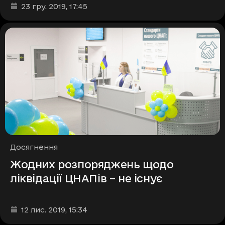
Дата та час публікації
:
23 гру. 2019
, 17:45
Рубрики
Досягнення
Жодних розпоряджень щодо
ліквідації ЦНАПів – не існує
Дата та час публікації
:
12 лис. 2019
, 15:34