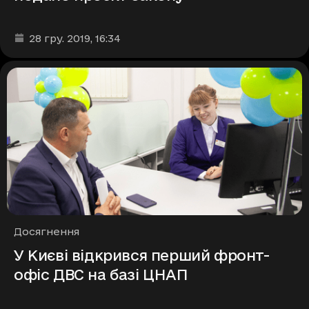
Дата та час публікації
:
28 гру. 2019
, 16:34
Рубрики
Досягнення
У Києві відкрився перший фронт-
офіс ДВС на базі ЦНАП