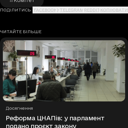
Комітет
ПОДІЛИТИСЬ
FACEBOOK
X
TELEGRAM
REDDIT
КОПІЮВАТИ
ЧИТАЙТЕ БІЛЬШЕ
Рубрики
Досягнення
Реформа ЦНАПів: у парламент
подано проєкт закону