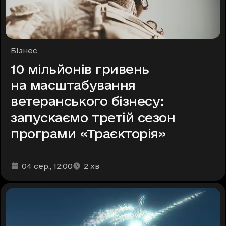
Рубрики
Бізнес
10 мільйонів гривень
на масштабування
ветеранського бізнесу:
запускаємо третій сезон
програми «Траєкторія»
Дата та час публікації
Час читання
:
:
04 сер.
, 12:00
2
хв