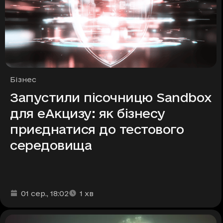
Рубрики
Бізнес
Запустили пісочницю Sandbox
для еАкцизу: як бізнесу
приєднатися до тестового
середовища
Дата та час публікації
Час читання
:
:
01 сер.
, 18:02
1
хв