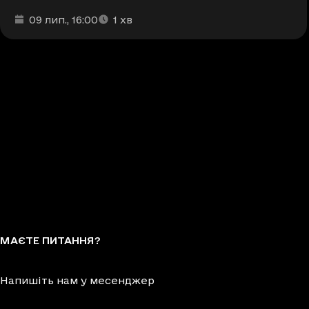
Дата та час публікації
Час читання
:
:
09 лип.
, 16:00
1
хв
МАЄТЕ ПИТАННЯ?
Напишіть нам у месенджер