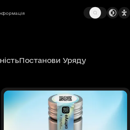
інформація
ність
Постанови Уряду