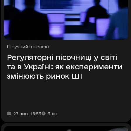
Рубрики
Штучний інтелект
Регуляторні пісочниці у світі
та в Україні: як експерименти
змінюють ринок ШІ
Дата та час публікації
Час читання
:
:
27 лип.
, 15:53
3
хв