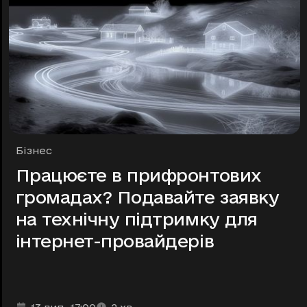
Рубрики
Бізнес
Працюєте в прифронтових
громадах? Подавайте заявку
на технічну підтримку для
інтернет-провайдерів
Дата та час публікації
Час читання
:
: