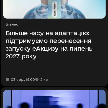
Рубрики
Бізнес
Більше часу на адаптацію:
підтримуємо перенесення
запуску еАкцизу на липень
2027 року
Дата та час публікації
Час читання
:
:
03 сер.
, 19:00
2
хв