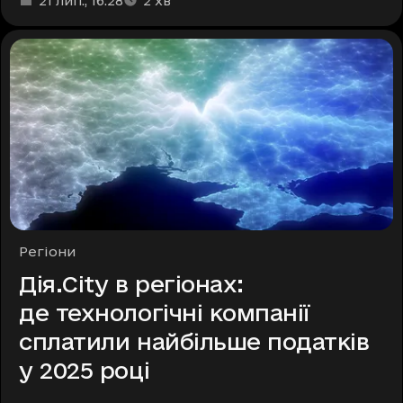
21 лип.
, 16:28
2
хв
Рубрики
Регіони
Дія.City в регіонах:
де технологічні компанії
сплатили найбільше податків
у 2025 році