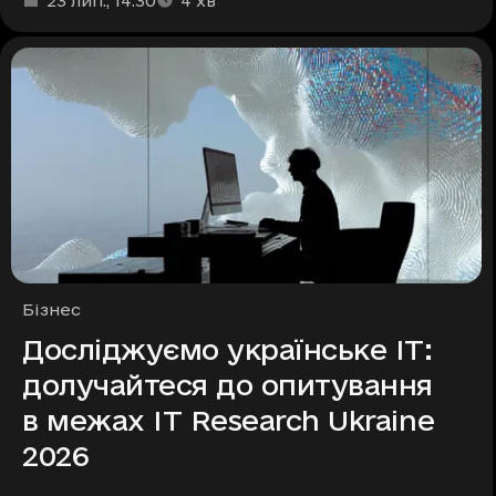
23 лип.
, 14:30
4
хв
Рубрики
Бізнес
Досліджуємо українське ІТ:
долучайтеся до опитування
в межах IT Research Ukraine
2026