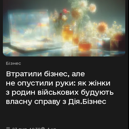
Рубрики
Бізнес
Втратили бізнес, але
не опустили руки: як жінки
з родин військових будують
власну справу з Дія.Бізнес
Дата та час публікації
Час читання
:
: