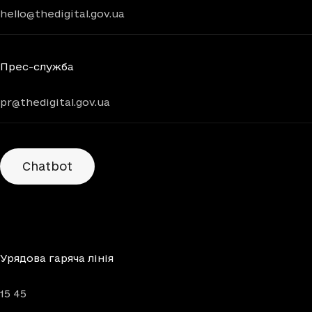
hello@thedigital.gov.ua
Прес-служба
pr@thedigital.gov.ua
Chatbots
Chatbot
Урядова гаряча лінія
15 45