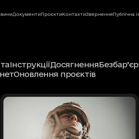
вини
Документи
Проєкти
Контакти
Звернення
Публічна 
іта
Інструкції
Досягнення
Безбар’єр
рнет
Оновлення проєктів