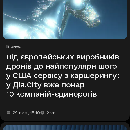
Рубрики
Бізнес
Від європейських виробників
дронів до найпопулярнішого
у США сервісу з каршерингу:
у Дія.City вже понад
10 компаній-єдинорогів
Дата та час публікації
Час читання
:
:
29 лип.
, 15:10
2
хв