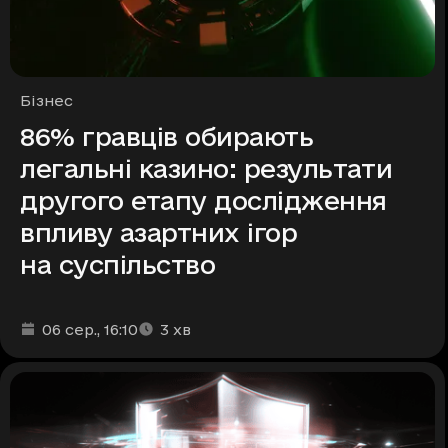
Рубрики
Бізнес
86% гравців обирають
легальні казино: результати
другого етапу дослідження
впливу азартних ігор
на суспільство
Дата та час публікації
Час читання
:
:
06 сер.
, 16:10
3
хв