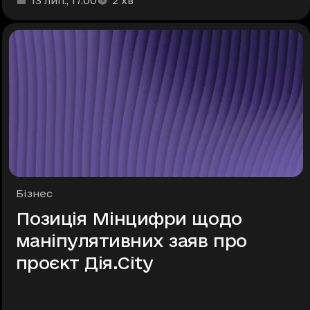
13 лип.
, 17:00
2
хв
Рубрики
Бізнес
Позиція Мінцифри щодо
маніпулятивних заяв про
проєкт Дія.City