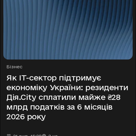
Рубрики
Бізнес
Як ІТ-сектор підтримує
економіку України: резиденти
Дія.Сіty сплатили майже ₴28
млрд податків за 6 місяців
2026 року
Дата та час публікації
Час читання
:
: