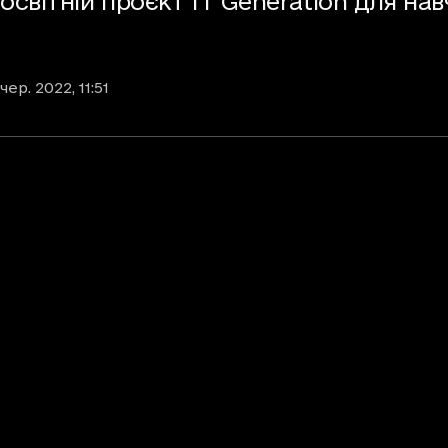
світній проєкт IT Generation для нав
 чер. 2022
, 11:51