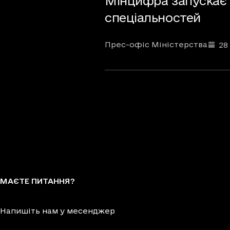
Мінцифра запускає о
спеціальностей
Автори
Дата та час публікації
:
Прес-офіс Міністерства
28
МАЄТЕ ПИТАННЯ?
Напишіть нам у месенджер