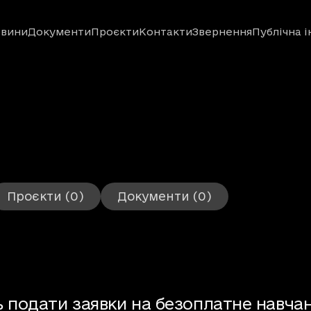
вини
Документи
Проєкти
Контакти
Звернення
Публічна 
 Новини
Проєкти
(0)
Документи
(0)
ь подати заявки на безоплатне навча