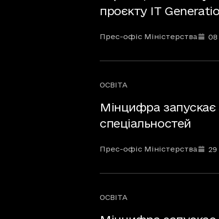
проєкту IT Generati
Автори
Дата та час публікації
:
Прес-офіс Міністерства
08
ОСВІТА
Рубрики
Мінцифра запускає н
спеціальностей
Автори
Дата та час публікації
:
Прес-офіс Міністерства
29
ОСВІТА
Рубрики