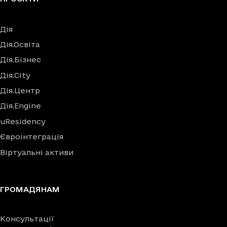
Дія
Дія.Освіта
Дія.Бізнес
Дія.City
Дія.Центр
Дія.Engine
uResidency
Євроінтеграція
Віртуальні активи
ГРОМАДЯНАМ
Консультації