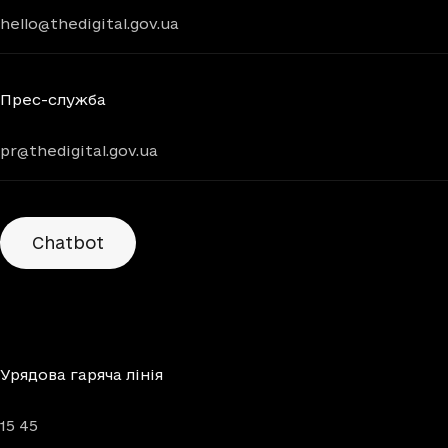
hello@thedigital.gov.ua
Прес-служба
pr@thedigital.gov.ua
Chatbots
Chatbot
Урядова гаряча лінія
15 45