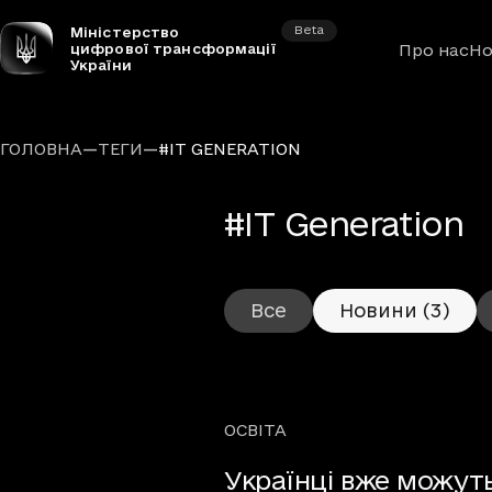
Beta
Міністерство
цифрової трансформації
Про нас
Но
України
—
—
ГОЛОВНА
ТЕГИ
#IT GENERATION
–
#IT Generation
Все
Новини
(3)
ОСВІТА
Рубрики
Українці вже можут