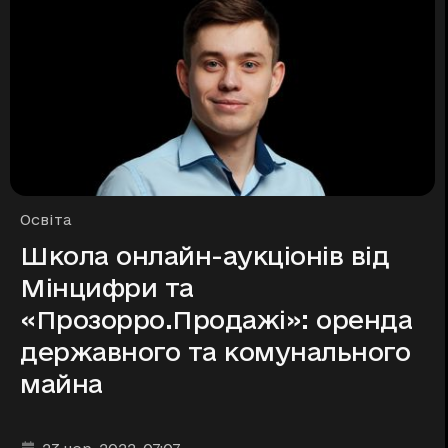
Рубрики
Освіта
Школа онлайн-аукціонів від
Мінцифри та
«Прозорро.Продажі»: оренда
державного та комунального
майна
Дата та час публікації
: