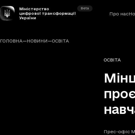
Beta
Міністерство
цифрової трансформації
Про нас
Но
України
—
—
ГОЛОВНА
НОВИНИ
ОСВІТА
Рубрики
ОСВІТА
Мінц
проє
навч
Прес-офіс М
Автори
Дата та час п