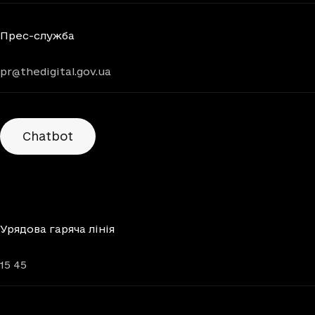
Прес-служба
pr@thedigital.gov.ua
Chatbots
Chatbot
Урядова гаряча лінія
15 45