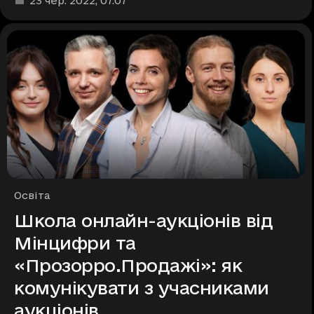
23 чер. 2022
, 07:07
Рубрики
Освіта
Школа онлайн-аукціонів від
Мінцифри та
«Прозорро.Продажі»: як
комунікувати з учасниками
аукціонів