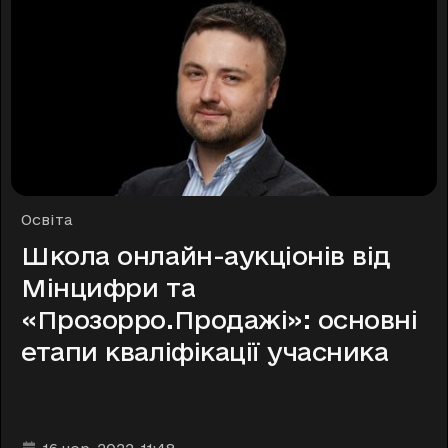
Рубрики
Освіта
Школа онлайн-аукціонів від
Мінцифри та
«Прозорро.Продажі»: основні
етапи кваліфікації учасника
Дата та час публікації
: