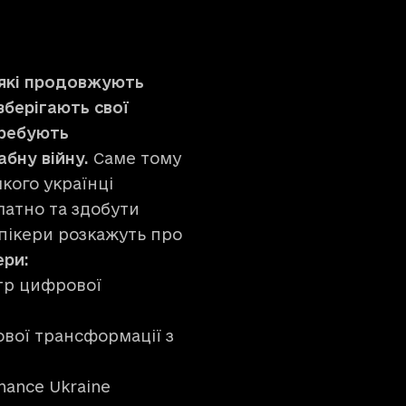
 які продовжують
зберігають свої
требують
абну війну.
Саме тому
якого українці
атно та здобути
спікери розкажуть про
ери:
тр цифрової
вої трансформації з
nance Ukraine