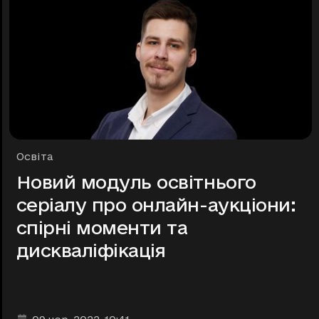
Рубрики
Освіта
Новий модуль освітнього
серіалу про онлайн-аукціони:
спірні моменти та
дискваліфікація
Дата та час публікації
: