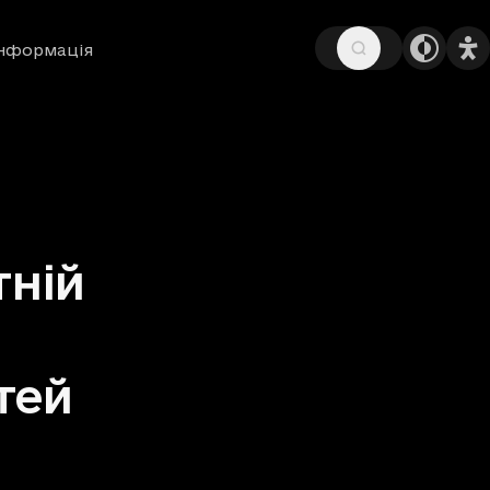
інформація
тній
тей