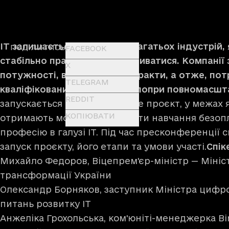
ІТ залишається однією з небагатьох індустрій,
ПОДІЛИТИСЬ
FACEBOOK
стабільно працювати та розвиватися. Компанії 
X
потужності, виконують контракти, а отже, по
TELEGRAM
кваліфікованих працівників, попри повномасшт
REDDIT
запускається ІТ Generation. Це проєкт, у межах 
КОПІЮВАТИ
отримають можливість пройти навчання безопл
професію в галузі IT. Під час пресконференції 
запуск проєкту, його етапи та умови участі.
Cпік
Михайло Федоров, Віцепрем'єр-міністр — Мініс
трансформації України
Олександр Борняков, заступник Міністра цифро
питань розвитку IT
Анжеліка Грохольська, ком'юніті-менеджерка Bi