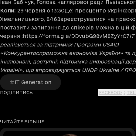
Іван Бабічук, Голова наглядової ради Львівськог
Коли:
29 червня о 13:30Де: пресцентр Укрінформ
Хмельницького, 8/16Зареєструватися на преск
поставити запитання до спікерів можна в цій ф
червня :
https://forms.gle/DDvubG98vM8ZyYrC7
IT
реалізується за підтримки Програми USAID
«Конкурентоспроможна економіка України» та п
інклюзивні, доступні: підтримка цифровізації де
Україні», що впроваджується UNDP Ukraine / ПРОО
IT Generation
ПОДІЛИТИСЬ
FACEBOOK
X
TE
ЧИТАЙТЕ БІЛЬШЕ