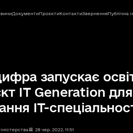
вини
Документи
Проєкти
Контакти
Звернення
Публічна 
ифра запускає осві
кт IT Generation для
ання IT-спеціальнос
іністерства
28 чер. 2022
, 11:51
ублікації
: