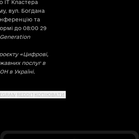
о IT Кластера
у, вул. Богдана
онференцію та
ормі до 08:00 29
 Generation
роєкту «Цифрові,
ржавних послуг в
Н в Україні.
LEGRAM
REDDIT
КОПІЮВАТИ