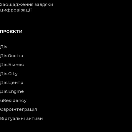
Заощадження завдяки
цифровізації
ПРОЄКТИ
Дія
Дія.Освіта
Дія.Бізнес
Дія.City
Дія.Центр
Дія.Engine
uResidency
Євроінтеграція
Віртуальні активи