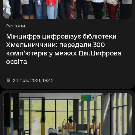
Рубрики
Регіони
Мінцифра цифровізує бібліотеки
Хмельниччини: передали 300
комп’ютерів у межах Дія.Цифрова
освіта
Дата та час публікації
:
24 тра. 2021
, 19:42