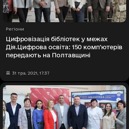
Рубрики
Регіони
Цифровізація бібліотек у межах
Дія.Цифрова освіта: 150 комп'ютерів
передають на Полтавщині
Дата та час публікації
:
31 тра. 2021
, 17:37