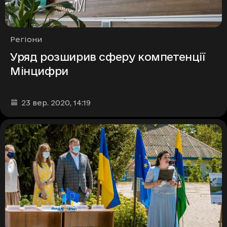
Рубрики
Регіони
Уряд розширив сферу компетенції
Мінцифри
Дата та час публікації
:
23 вер. 2020
, 14:19