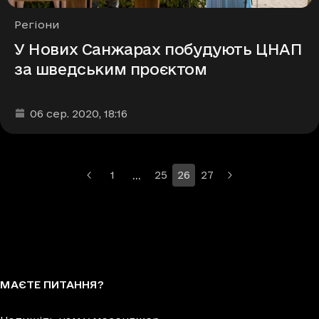
Рубрики
Регіони
У Нових Санжарах побудують ЦНАП
за шведським проєктом
Дата та час публікації
:
06 сер. 2020
, 18:16
…
1
25
26
27
Більше сторінок
МАЄТЕ ПИТАННЯ?