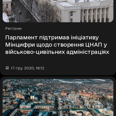
Рубрики
Регіони
Парламент підтримав ініціативу
Мінцифри щодо створення ЦНАП у
військово-цивільних адміністраціях
Дата та час публікації
:
17 гру. 2020
, 18:12