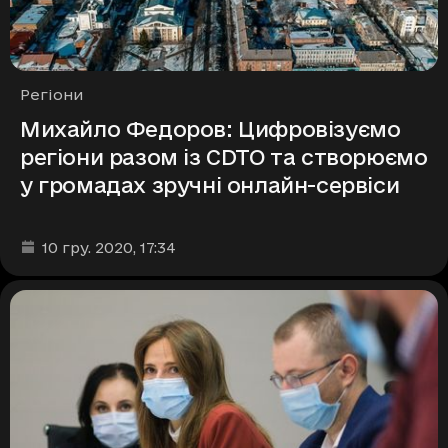
Рубрики
Регіони
Михайло Федоров: Цифровізуємо
регіони разом із CDTO та створюємо
у громадах зручні онлайн-сервіси
Дата та час публікації
:
10 гру. 2020
, 17:34