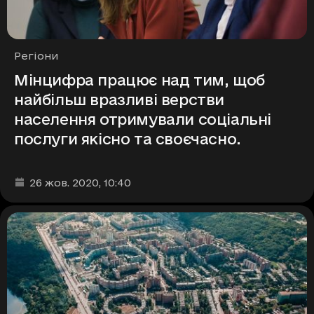
Рубрики
Регіони
Мінцифра працює над тим, щоб
найбільш вразливі верстви
населення отримували соціальні
послуги якісно та своєчасно.
Дата та час публікації
:
26 жов. 2020
, 10:40