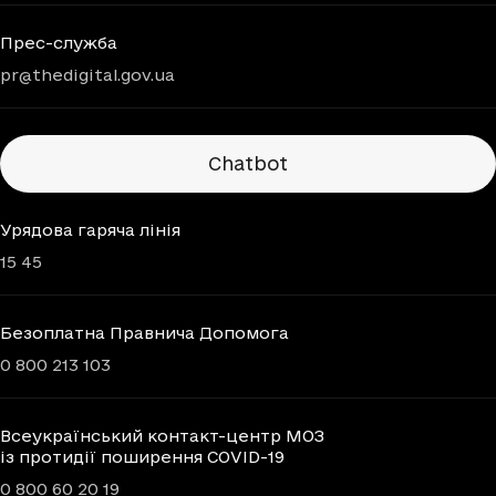
Прес-служба
pr@thedigital.gov.ua
Chatbots
Chatbot
Урядова гаряча лінія
15 45
Безоплатна Правнича Допомога
0 800 213 103
Всеукраїнський контакт-центр МОЗ
із протидії поширення COVID-19
0 800 60 20 19