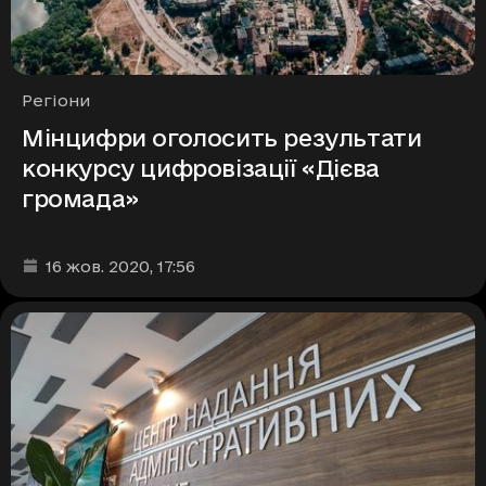
Рубрики
Регіони
Мінцифри оголосить результати
конкурсу цифровізації «Дієва
громада»
Дата та час публікації
:
16 жов. 2020
, 17:56