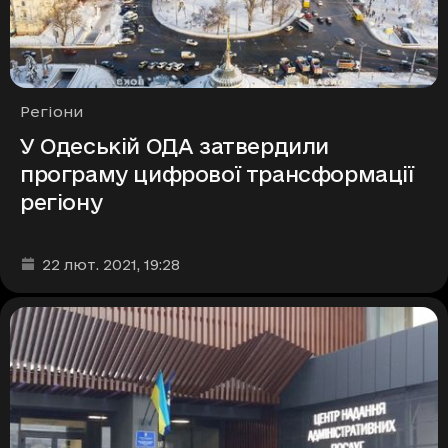
Рубрики
Регіони
У Одеській ОДА затвердили
програму цифрової трансформації
регіону
Дата та час публікації
:
22 лют. 2021
, 19:28