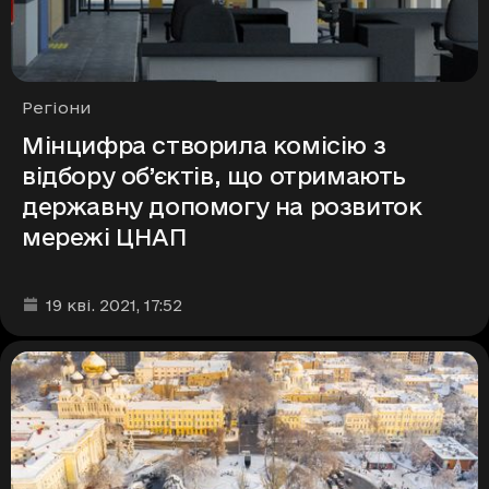
Рубрики
Регіони
Мінцифра створила комісію з
відбору об’єктів, що отримають
державну допомогу на розвиток
мережі ЦНАП
Дата та час публікації
:
19 кві. 2021
, 17:52