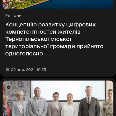
Рубрики
Регіони
Концепцію розвитку цифрових
компетентностей жителів
Тернопільської міської
територіальної громади прийнято
одноголосно
Дата та час публікації
:
02 чер. 2021
, 10:53