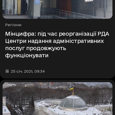
Рубрики
Регіони
Мінцифра: під час реорганізації РДА
Центри надання адміністративних
послуг продовжують
функціонувати
Дата та час публікації
:
25 січ. 2021
, 09:34