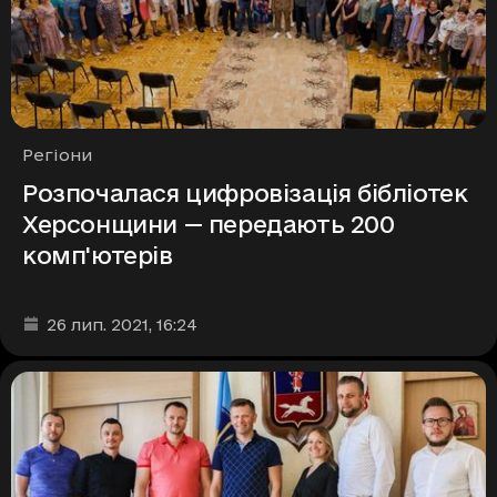
Рубрики
Регіони
Розпочалася цифровізація бібліотек
Херсонщини — передають 200
комп'ютерів
Дата та час публікації
:
26 лип. 2021
, 16:24