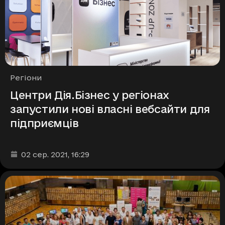
Рубрики
Регіони
Центри Дія.Бізнес у регіонах
запустили нові власні вебсайти для
підприємців
Дата та час публікації
:
02 сер. 2021
, 16:29