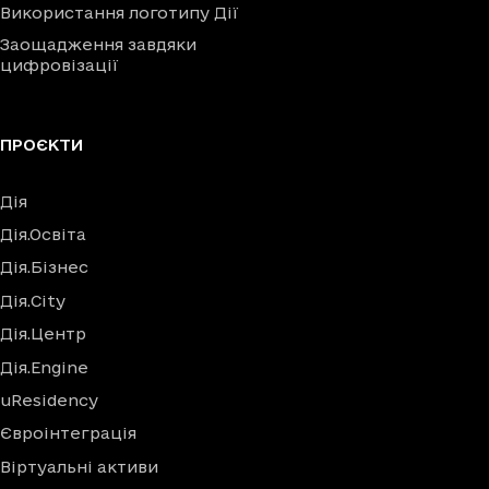
Використання логотипу Дії
Заощадження завдяки
цифровізації
ПРОЄКТИ
Дія
Дія.Освіта
Дія.Бізнес
Дія.City
Дія.Центр
Дія.Engine
uResidency
Євроінтеграція
Віртуальні активи