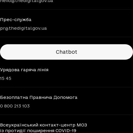
hello@thedigital.gov.ua
Прес-служба
pr@thedigital.gov.ua
Chatbots
Chatbot
Урядова гаряча лінія
15 45
Безоплатна Правнича Допомога
0 800 213 103
Всеукраїнський контакт-центр МОЗ
із протидії поширення COVID-19