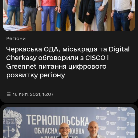
Рубрики
Регіони
Черкаська ОДА, міськрада та Digital
Cherkasy обговорили з CISCO і
Greennet питання цифрового
розвитку регіону
Дата та час публікації
:
16 лип. 2021
, 16:07