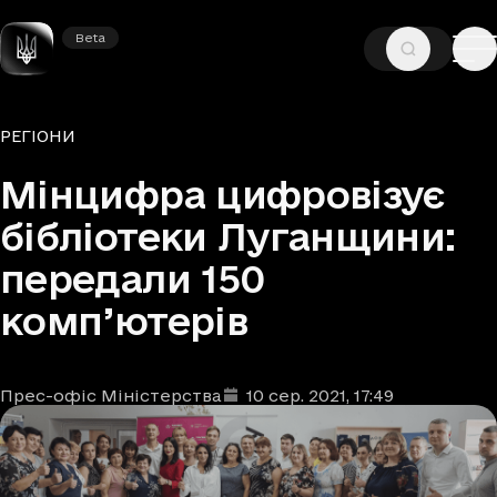
Beta
Beta
—
—
ГОЛОВНА
НОВИНИ
РЕГІОНИ
Рубрики
РЕГІОНИ
Мінцифра цифровізує
бібліотеки Луганщини:
передали 150
комп’ютерів
Прес-офіс Міністерства
10 сер. 2021
, 17:49
Автори
Дата та час публікації
: