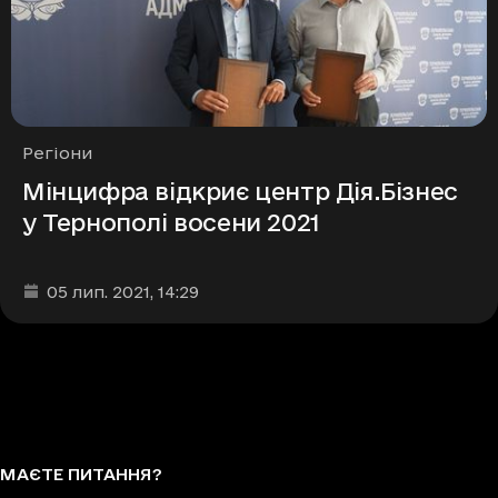
Рубрики
Регіони
Мінцифра відкриє центр Дія.Бізнес
у Тернополі восени 2021
Дата та час публікації
:
05 лип. 2021
, 14:29
МАЄТЕ ПИТАННЯ?