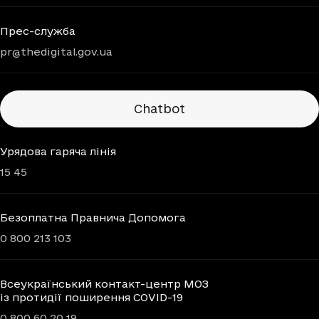
Прес-служба
pr@thedigital.gov.ua
Chatbots
Chatbot
Урядова гаряча лінія
15 45
Безоплатна Правнича Допомога
0 800 213 103
Всеукраїнський контакт-центр МОЗ
із протидії поширення COVID-19
0 800 60 20 19