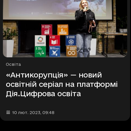
Рубрики
Освіта
«Антикорупція» — новий
освітній серіал на платформі
Дія.Цифрова освіта
Дата та час публікації
:
10 лют. 2023
, 09:48