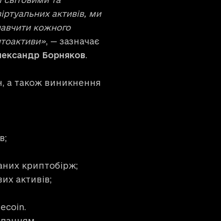
іртуальних активів, ми
 навчити кожного
птоактиви»
, — зазначає
лександр Борняков
.
н, а також виникнення
в;
аних криптобірж;
их активів;
lecoin.
иланням
.