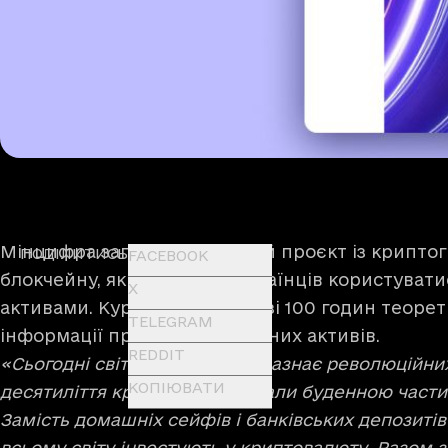
Мінцифра запустила освітній проєкт із криптог
ПОДІЛИТИСЬ
FACEBOOK
блокчейну, який навчить українців користуват
X
активами. Курс складається зі 100 годин теорет
TELEGRAM
інформації про світ віртуальних активів.
REDDIT
«Сьогодні світова економіка зазнає революційних
КОПІЮВАТИ
десятиліття криптовалюти стали буденною части
Замість домашніх сейфів і банківських депозитів
всьому світу інвестують у криптовалюту. Разом з