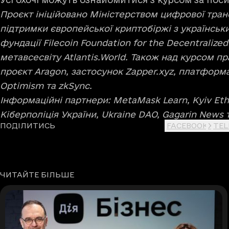
Проєкт ініційовано Міністерством цифрової тран
підтримки європейської криптобіржі з українськ
фундації Filecoin Foundation for the Decentralize
метавсесвіту Atlantis.World. Також над курсом 
проєкт Aragon, застосунок Zapper.xyz, платформа
Optimism та zkSync.
Інформаційні партнери: MetaMask Learn, Kyiv E
Кіберполіція України, Ukraine DAO, Gagarin News т
ПОДІЛИТИСЬ
FACEBOOK
X
TE
ЧИТАЙТЕ БІЛЬШЕ