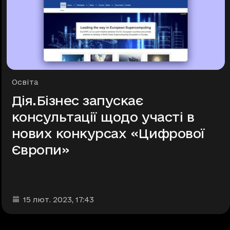
Рубрики
Освіта
Дія.Бізнес запускає
консультації щодо участі в
нових конкурсах «Цифрової
Європи»
Дата та час публікації
:
15 лют. 2023
, 17:43