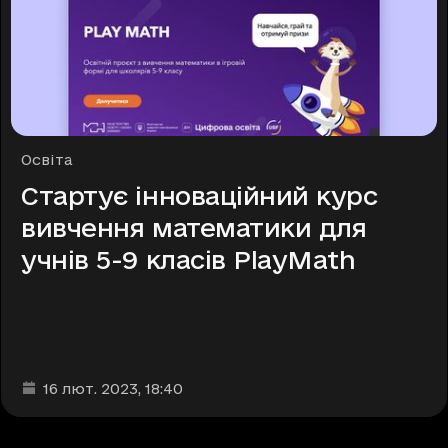
Рубрики
Освіта
Стартує інноваційний курс
вивчення математики для
учнів 5-9 класів PlayMath
Дата та час публікації
:
16 лют. 2023
, 18:40