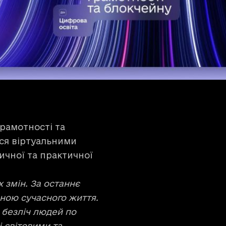
рамотності та
ися віртуальними
ичної та практичної
 змін. За останнє
ною сучасного життя.
 безліч людей по
і світовими та