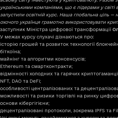
українськими компаніями, що є лідерами у світі в
запустили освітній курс. Наша глобальна ціль —
охочого українця грамотно використовувати кри
заступник Міністра цифрової трансформації
О
У межах курсу слухачі дізнаються про:
історію грошей та розвиток технології блокчей
біткоїна;
майнінг та алгоритми консенсусів;
Ethereum та смартконтракти;
відмінності холодних та гарячих криптогаманці
NFT, DAO та DeFi;
особливості централізованих та децентралізов
можливості та ризики торгівлі на ринку цифров
основи кібергігієни;
децентралізовані протоколи, зокрема IPFS та Fi
Усі охочі можуть ознайомитися з курсом за
пос