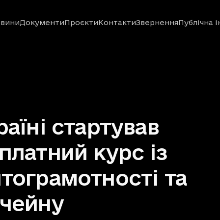
вини
Документи
Проєкти
Контакти
Звернення
Публічна 
раїні стартував
платний курс із
тограмотності та
чейну