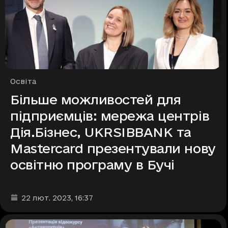
Рубрики
Освіта
Більше можливостей для
підприємців: мережа центрів
Дія.Бізнес, UKRSIBBANK та
Mastercard презентували нову
освітню програму в Бучі
Дата та час публікації
:
22 лют. 2023
, 16:37