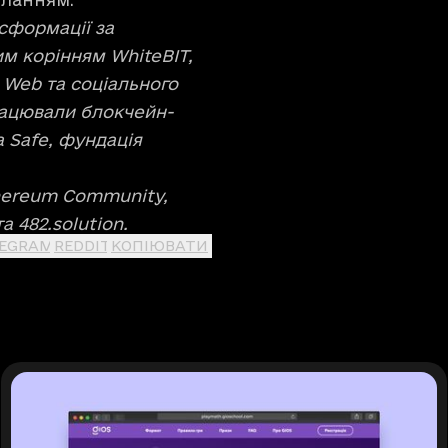
сформації за
им корінням WhiteBIT,
d Web та соціального
працювали блокчейн-
 Safe, фундація
thereum Community,
а 482.solution.
LEGRAM
REDDIT
КОПІЮВАТИ