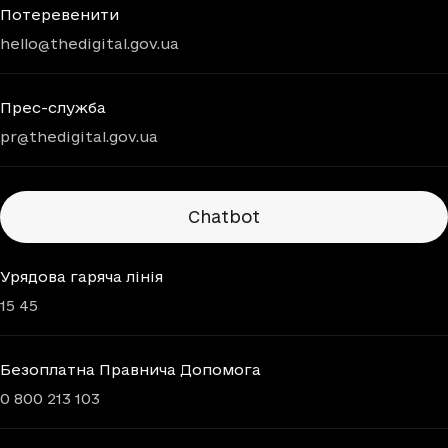
Потеревенити
hello@thedigital.gov.ua
Прес-служба
pr@thedigital.gov.ua
Chatbots
Chatbot
Урядова гаряча лінія
15 45
Безоплатна Правнича Допомога
0 800 213 103