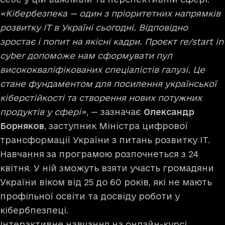
«Кібербезпека — один з пріоритетних напрямків
розвитку IT в Україні сьогодні. Відповідно
зростає і попит на якісні кадри. Проєкт re/start in
cyber допоможе нам сформувати пул
висококваліфікованих спеціалістів галузі. Це
стане фундаментом для посилення української
кіберстійкості та створення нових потужних
продуктів у сфері»
, — зазначає
Олександр
Борняков
, заступник Міністра цифрової
трансформації України з питань розвитку IT.
Навчання за програмою розпочнеться з 24
квітня. У ній зможуть взяти участь громадяни
України віком від 25 до 60 років, які не мають
профільної освіти та досвіду роботи у
кібербпезпеці.
Інтерактивне навчання на онлайн-курсі