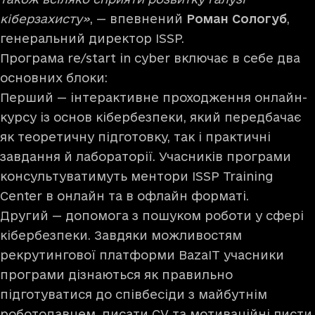
кіберзахисту»
, — впевнений
Роман Сологуб
,
генеральний директор ISSP.
Програма re/start in cyber включає в себе два
основних блоки:
Перший — інтерактивне проходження онлайн-
курсу із основ кібербезпеки, який передбачає
як теоретичну підготовку, так і практичні
завдання й лабораторії. Учасників програми
консультуватимуть ментори ISSP Training
Center в онлайн та в офлайн форматі.
Другий — допомога з пошуком роботи у сфері
кібербезпеки. Завдяки можливостям
рекрутингової платформи BazaIT учасники
програми дізнаються як правильно
підготуватися до співбесіди з майбутнім
роботодавцем, писати CV та мотиваційні листи,