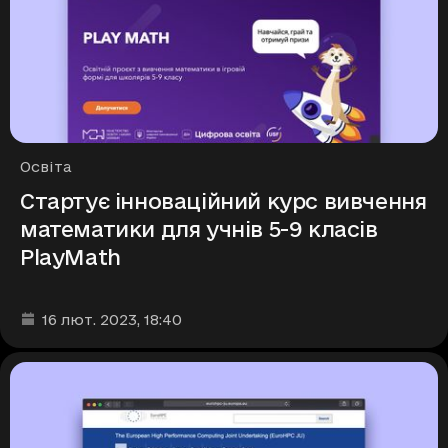
Рубрики
Освіта
Стартує інноваційний курс вивчення
математики для учнів 5-9 класів
PlayMath
Дата та час публікації
:
16 лют. 2023
, 18:40