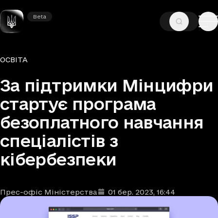
Beta
Beta
—
—
ГОЛОВНА
НОВИНИ
ОСВІТА
Рубрики
ОСВІТА
За підтримки Мінцифри
стартує програма
безоплатного навчання
спеціалістів з
кібербезпеки
Прес-офіс Міністерства
01 бер. 2023
, 16:44
Автори
Дата та час публікації
: