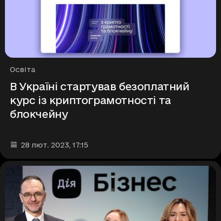
Рубрики
Освіта
В Україні стартував безоплатний
курс із криптограмотності та
блокчейну
Дата та час публікації
:
28 лют. 2023
, 17:15