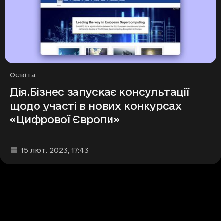
Рубрики
Освіта
Дія.Бізнес запускає консультації
щодо участі в нових конкурсах
«Цифрової Європи»
Дата та час публікації
:
15 лют. 2023
, 17:43