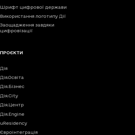
Шрифт цифрової держави
Використання логотипу Дії
Заощадження завдяки
цифровізації
ПРОЄКТИ
Дія
Дія.Освіта
Дія.Бізнес
Дія.City
Дія.Центр
Дія.Engine
uResidency
Євроінтеграція