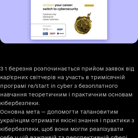
З 1 березня розпочинається прийом заявок від
кар’єрних світчерів на участь в тримісячній
програмі re/start in cyber з безоплатного
навчання теоретичним і практичним основам
кібербезпеки.
Основна мета — допомогти талановитим
українцям отримати якісні знання і практики з
кібербезпеки, щоб вони могли реалізувати
себе у цій важливій та перспективній сфері.