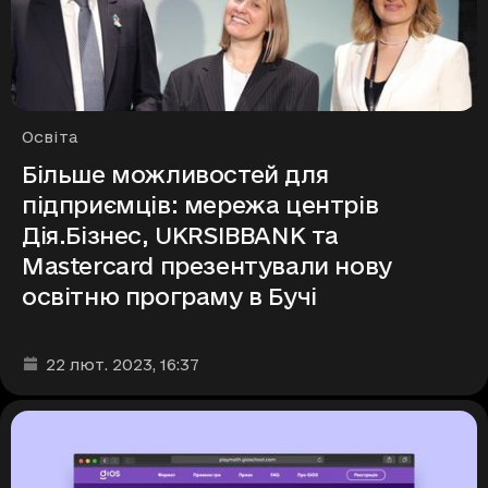
Рубрики
Освіта
Більше можливостей для
підприємців: мережа центрів
Дія.Бізнес, UKRSIBBANK та
Mastercard презентували нову
освітню програму в Бучі
Дата та час публікації
:
22 лют. 2023
, 16:37