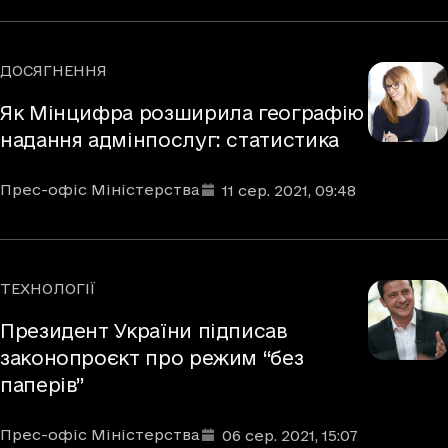
ДОСЯГНЕННЯ
Рубрики
Як Мінцифра розширила географію
надання адмінпослуг: статистика
Автори
Дата та час публікації
:
Прес-офіс Міністерства
11 сер. 2021
, 09:48
ТЕХНОЛОГІЇ
Рубрики
Президент України підписав
законопроєкт про режим “без
паперів”
Автори
Дата та час публікації
:
Прес-офіс Міністерства
06 сер. 2021
, 15:07