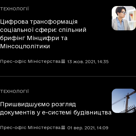
ТЕХНОЛОГІЇ
Рубрики
Цифрова трансформація
соціальної сфери: спільний
брифінг Мінцифри та
Мінсоцполітики
Автори
Дата та час публікації
:
Прес-офіс Міністерства
13 жов. 2021
, 14:35
ТЕХНОЛОГІЇ
Рубрики
Пришвидшуємо розгляд
документів у е-системі будівництва
Автори
Дата та час публікації
:
Прес-офіс Міністерства
01 вер. 2021
, 14:09