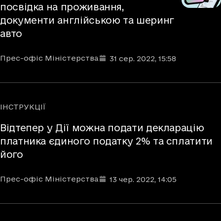
посвідка на проживання,
документи англійською та шеринг
авто
Автори
Дата та час публікації
:
Прес-офіс Міністерства
31 сер. 2022
, 15:58
ІНСТРУКЦІЇ
Рубрики
Відтепер у Дії можна подати декларацію
платника єдиного податку 2% та сплатити
його
Автори
Дата та час публікації
:
Прес-офіс Міністерства
13 чер. 2022
, 14:05