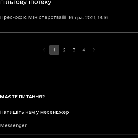
пільгову іпотеку
Автори
Дата та час публікації
:
Прес-офіс Міністерства
16 тра. 2021
, 13:16
1
2
3
4
МАЄТЕ ПИТАННЯ?
Напишіть нам у месенджер
Messenger