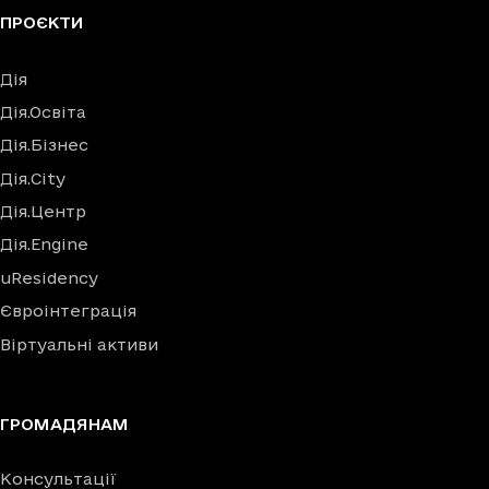
ПРОЄКТИ
Дія
Дія.Освіта
Дія.Бізнес
Дія.City
Дія.Центр
Дія.Engine
uResidency
Євроінтеграція
Віртуальні активи
ГРОМАДЯНАМ
Консультації