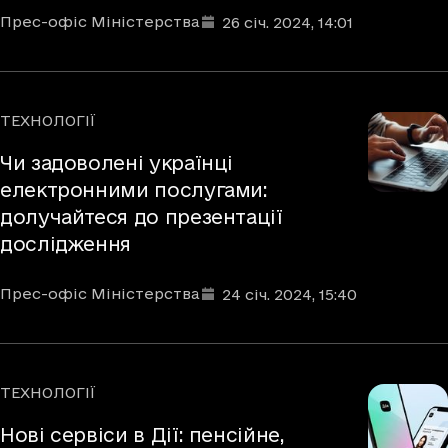
Автори
Дата та час публікації
:
Прес-офіс Міністерства
26 січ. 2024
, 14:01
ТЕХНОЛОГІЇ
Рубрики
Чи задоволені українці
електронними послугами:
долучайтеся до презентації
дослідження
Автори
Дата та час публікації
:
Прес-офіс Міністерства
24 січ. 2024
, 15:40
ТЕХНОЛОГІЇ
Рубрики
Нові сервіси в Дії: пенсійне,