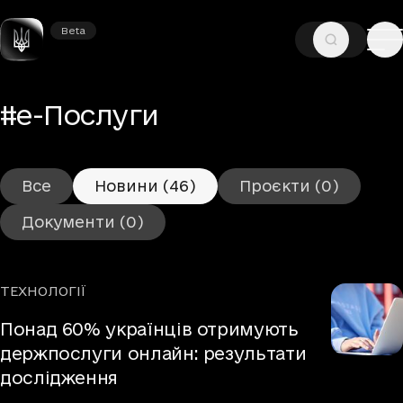
Beta
Beta
—
—
ГОЛОВНА
ТЕГИ
#Е-ПОСЛУГИ
– Новини
#е-Послуги
Все
Новини
(46)
Проєкти
(0)
Документи
(0)
ТЕХНОЛОГІЇ
Рубрики
Понад 60% українців отримують
держпослуги онлайн: результати
дослідження