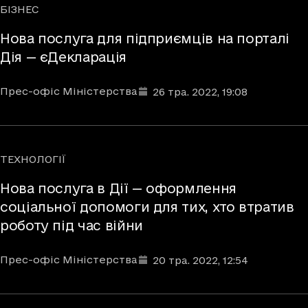
БІЗНЕС
Рубрики
Нова послуга для підприємців на порталі
Дія — єДекларація
Автори
Дата та час публікації
:
Прес-офіс Міністерства
26 тра. 2022
, 19:08
ТЕХНОЛОГІЇ
Рубрики
Нова послуга в Дії — оформлення
соціальної допомоги для тих, хто втратив
роботу під час війни
Автори
Дата та час публікації
:
Прес-офіс Міністерства
20 тра. 2022
, 12:54