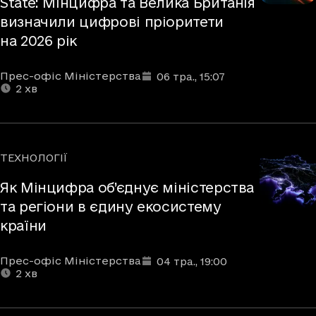
State: Мінцифра та Велика Британія
визначили цифрові пріоритети
на 2026 рік
Автори
Дата та час публікації
Час читання
:
:
Прес-офіс Міністерства
06 тра.
, 15:07
2
хв
ТЕХНОЛОГІЇ
Рубрики
Як Мінцифра об’єднує міністерства
та регіони в єдину екосистему
країни
Автори
Дата та час публікації
Час читання
:
:
Прес-офіс Міністерства
04 тра.
, 19:00
2
хв