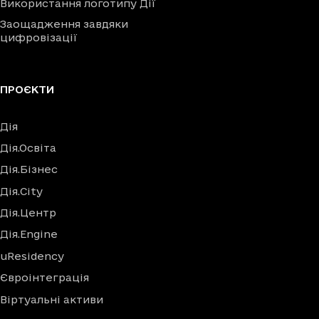
Використання логотипу Дії
Заощадження завдяки
цифровізації
ПРОЄКТИ
Дія
Дія.Освіта
Дія.Бізнес
Дія.City
Дія.Центр
Дія.Engine
uResidency
Євроінтеграція
Віртуальні активи