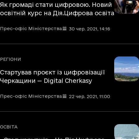
Як громаді стати цифровою. Новий
освітній курс на Дія.Цифрова освіта
Автори
Дата та час публікації
:
Прес-офіс Міністерства
30 чер. 2021
, 14:16
РЕГІОНИ
Рубрики
Стартував проєкт із цифровізації
Черкащини — Digital Cherkasy
Автори
Дата та час публікації
:
Прес-офіс Міністерства
22 чер. 2021
, 11:00
ОСВІТА
Рубрики