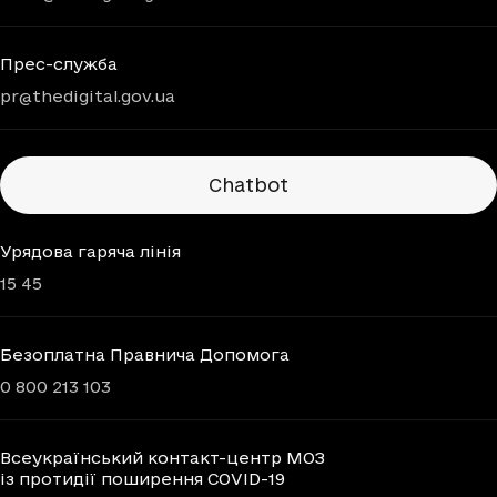
Прес-служба
pr@thedigital.gov.ua
Chatbots
Chatbot
Урядова гаряча лінія
15 45
Безоплатна Правнича Допомога
0 800 213 103
Всеукраїнський контакт-центр МОЗ
із протидії поширення COVID-19