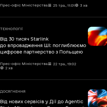
Автори
Дата та час публікації
Час читання
:
:
Прес-офіс Міністерства
25 тра.
, 11:01
3
хв
ТЕХНОЛОГІЇ
Рубрики
Від 30 тисяч Starlink
до впровадження ШІ: поглиблюємо
цифрове партнерство з Польщею
Автори
Дата та час публікації
Час читання
:
:
Прес-офіс Міністерства
22 тра.
, 19:02
2
хв
ДОСЯГНЕННЯ
Рубрики
Від нових сервісів у Дії до Agentic