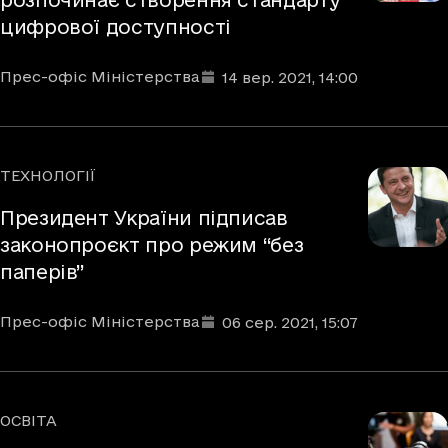
розпочинає створення стандарту
цифрової доступності
Автори
Дата та час публікації
:
Прес-офіс Міністерства
14 вер. 2021
, 14:00
ТЕХНОЛОГІЇ
Рубрики
Президент України підписав
законопроєкт про режим “без
паперів”
Автори
Дата та час публікації
:
Прес-офіс Міністерства
06 сер. 2021
, 15:07
ОСВІТА
Рубрики