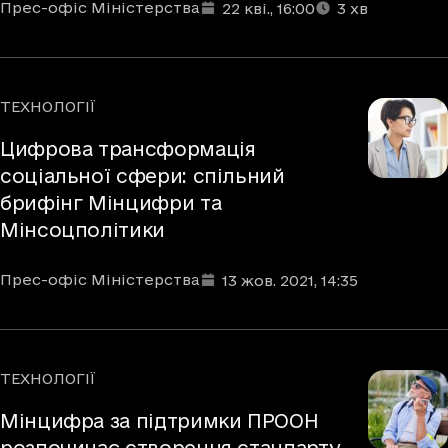
Автори
Дата та час публікації
Час читання
:
:
Прес-офіс Міністерства
22 кві.
, 16:00
3
хв
ТЕХНОЛОГІЇ
Рубрики
Цифрова трансформація
соціальної сфери: спільний
брифінг Мінцифри та
Мінсоцполітики
Автори
Дата та час публікації
:
Прес-офіс Міністерства
13 жов. 2021
, 14:35
ТЕХНОЛОГІЇ
Рубрики
Мінцифра за підтримки ПРООН