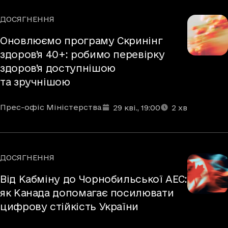
ДОСЯГНЕННЯ
Рубрики
Оновлюємо програму Скринінг
здоров’я 40+: робимо перевірку
здоров’я доступнішою
та зручнішою
Автори
Дата та час публікації
Час читання
:
:
Прес-офіс Міністерства
29 кві.
, 19:00
2
хв
ДОСЯГНЕННЯ
Рубрики
Від Кабміну до Чорнобильської АЕС:
як Канада допомагає посилювати
цифрову стійкість України