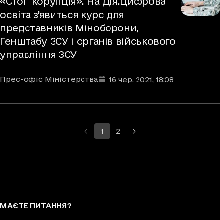
«Стоп корупція». На Дія.Цифрова
освіта з’явиться курс для
представників Міноборони,
Генштабу ЗСУ і органів військового
управління ЗСУ
Автори
Дата та час публікації
:
Прес-офіс Міністерства
16 чер. 2021
, 18:08
1
2
МАЄТЕ ПИТАННЯ?