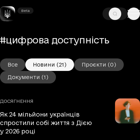
Beta
Beta
—
—
ГОЛОВНА
ТЕГИ
#ЦИФРОВА ДОСТУПНІСТЬ
– Нов
#цифрова доступність
Все
Новини
(21)
Проєкти
(0)
Документи
(1)
ДОСЯГНЕННЯ
Рубрики
Як 24 мільйони українців
спростили собі життя з Дією
у 2026 році