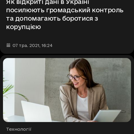
Як відкриті дані в Україні
посилюють громадський контроль
та допомагають боротися з
корупцією
Дата та час публікації
:
07 тра. 2021
, 16:24
Рубрики
Технології