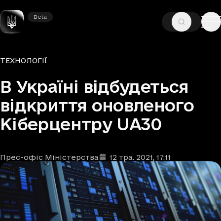
Beta
Beta
—
—
ГОЛОВНА
НОВИНИ
ТЕХНОЛОГІЇ
Рубрики
ТЕХНОЛОГІЇ
В Україні відбудеться
відкриття оновленого
Кіберцентру UA30
Прес-офіс Міністерства
12 тра. 2021
, 17:11
Автори
Дата та час публікації
: