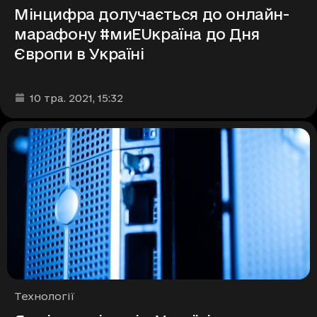
Мінцифра долучається до онлайн-
марафону #миEUкраїна до Дня
Європи в Україні
Дата та час публікації
:
10 тра. 2021
, 15:32
Рубрики
Технології