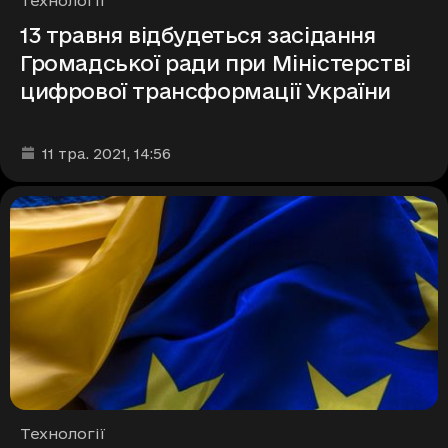
Технології
13 травня відбудеться засідання
Громадської ради при Міністерстві
цифрової трансформації України
Дата та час публікації
:
11 тра. 2021
, 14:56
Рубрики
Технології