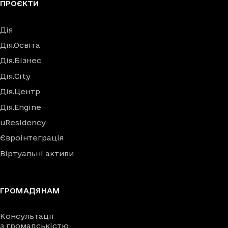
ПРОЄКТИ
Дія
Дія.Освіта
Дія.Бізнес
Дія.City
Дія.Центр
Дія.Engine
uResidency
Євроінтеграція
Віртуальні активи
ГРОМАДЯНАМ
Консультації
з громадськістю