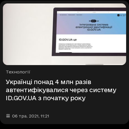
Рубрики
Технології
Українці понад 4 млн разів
автентифікувалися через систему
ID.GOV.UA з початку року
Дата та час публікації
:
06 тра. 2021
, 11:21