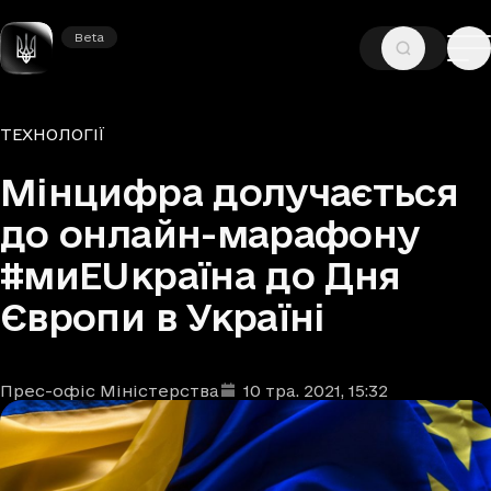
Beta
Beta
—
—
ГОЛОВНА
НОВИНИ
ТЕХНОЛОГІЇ
Рубрики
ТЕХНОЛОГІЇ
Мінцифра долучається
до онлайн-марафону
#миEUкраїна до Дня
Європи в Україні
Прес-офіс Міністерства
10 тра. 2021
, 15:32
Автори
Дата та час публікації
: