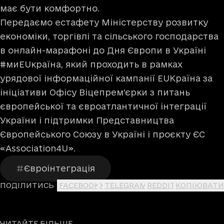
має бути комфортно.
Передаємо естафету Міністерству розвитку
економіки, торгівлі та сільського господарства
в онлайн-марафоні до Дня Європи в Україні
#миEUкраїна, який проходить в рамках
урядової інформаційної кампанії EUКраїна за
ініціативи Офісу Віцепрем’єрки з питань
європейської та євроатлантичної інтеграції
України і підтримки Представництва
Європейського Союзу в Україні і проєкту ЄС
«Association4U».
Євроінтеграція
ПОДІЛИТИСЬ
FACEBOOK
X
TELEGRAM
REDDIT
КОПІЮВАТИ
ЧИТАЙТЕ БІЛЬШЕ