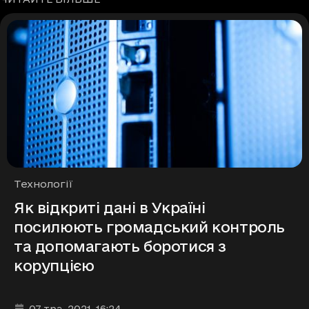
Рубрики
Технології
Як відкриті дані в Україні
посилюють громадський контроль
та допомагають боротися з
корупцією
Дата та час публікації
:
07 тра. 2021
, 16:24