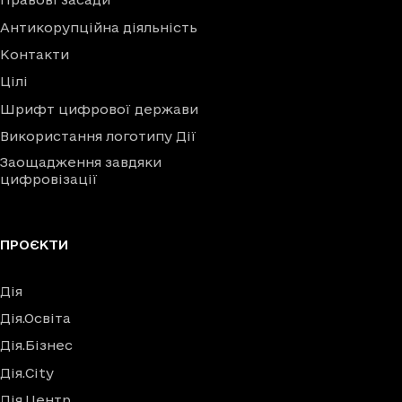
Антикорупційна діяльність
Контакти
Цілі
Шрифт цифрової держави
Використання логотипу Дії
Заощадження завдяки
цифровізації
ПРОЄКТИ
Дія
Дія.Освіта
Дія.Бізнес
Дія.City
Дія.Центр