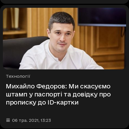
Рубрики
Технології
Михайло Федоров: Ми скасуємо
штамп у паспорті та довідку про
прописку до ID-картки
Дата та час публікації
:
06 тра. 2021
, 13:23