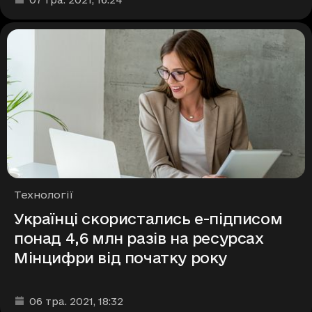
Рубрики
Технології
Українці скористались е-підписом
понад 4,6 млн разів на ресурсах
Мінцифри від початку року
Дата та час публікації
:
06 тра. 2021
, 18:32