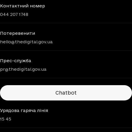
Контактний номер
044 207 1748
Потеревенити
hello@thedigital.gov.ua
Прес-служба
pr@thedigital.gov.ua
Chatbots
Chatbot
Урядова гаряча лінія
15 45