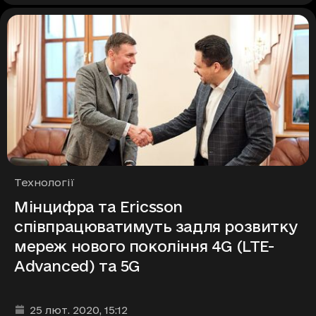
Рубрики
Технології
Мінцифра та Ericsson
співпрацюватимуть задля розвитку
мереж нового покоління 4G (LTE-
Advanced) та 5G
Дата та час публікації
:
25 лют. 2020
, 15:12