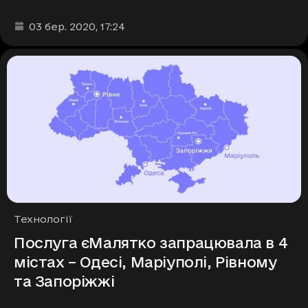
Дата та час публікації
:
03 бер. 2020
, 17:24
Рубрики
Технології
Послуга єМалятко запрацювала в 4
містах – Одесі, Маріуполі, Рівному
та Запоріжжі