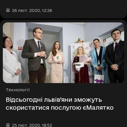
Дата та час публікації
:
26 лют. 2020
, 12:26
Рубрики
Технології
Відсьогодні львів’яни зможуть
скористатися послугою єМалятко
Дата та час публікації
:
25 лют. 2020
, 18:52