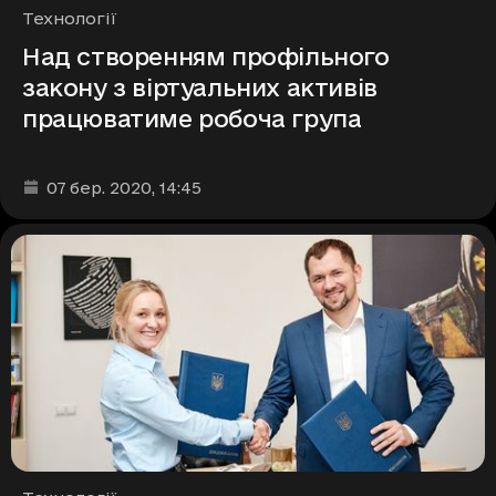
Рубрики
Технології
Над створенням профільного
закону з віртуальних активів
працюватиме робоча група
Дата та час публікації
:
07 бер. 2020
, 14:45