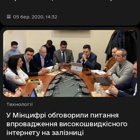
Дата та час публікації
:
05 бер. 2020
, 14:32
Рубрики
Технології
У Мінцифрі обговорили питання
впровадження високошвидкісного
інтернету на залізниці