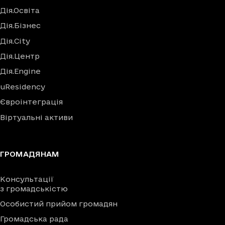
Дія.Освіта
Дія.Бізнес
Дія.City
Дія.Центр
Дія.Engine
uResidency
Євроінтеграція
Віртуальні активи
ГРОМАДЯНАМ
Консультації
з громадськістю
Особистий прийом громадян
Громадська рада