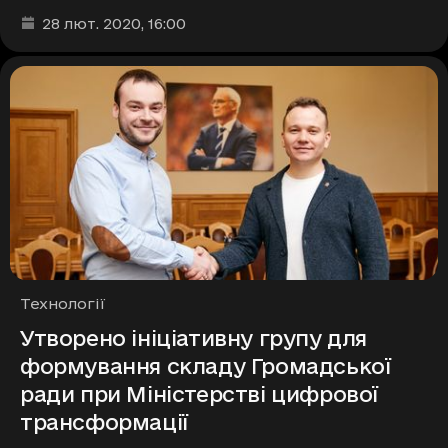
Дата та час публікації
:
28 лют. 2020
, 16:00
Рубрики
Технології
Утворено ініціативну групу для
формування складу Громадської
ради при Міністерстві цифрової
трансформації