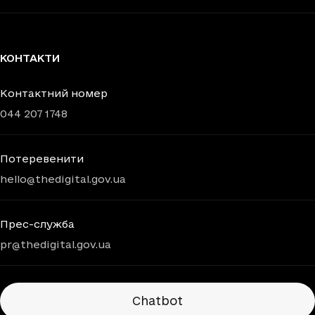
КОНТАКТИ
Контактний номер
044 207 1748
Потеревенити
hello@thedigital.gov.ua
Прес-служба
pr@thedigital.gov.ua
Chatbots
Chatbot