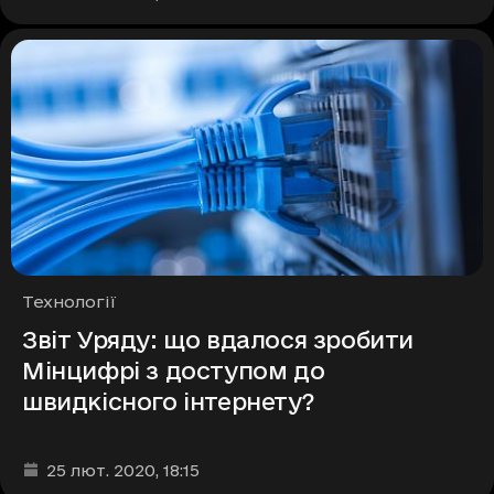
Рубрики
Технології
Звіт Уряду: що вдалося зробити
Мінцифрі з доступом до
швидкісного інтернету?
Дата та час публікації
:
25 лют. 2020
, 18:15