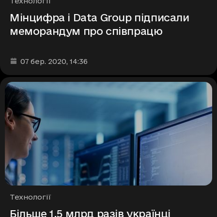
Рубрики
Технології
Мінцифра і Data Group підписали
меморандум про співпрацю
Дата та час публікації
:
07 бер. 2020
, 14:36
Рубрики
Технології
Більше 1,5 млрд разів українці