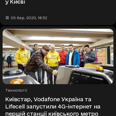
у Києві
Дата та час публікації
:
05 бер. 2020
, 18:32
Рубрики
Технології
Київстар, Vodafone Україна та
Lifecell запустили 4G-інтернет на
першій станції київського метро