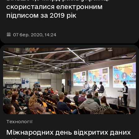
скористалися електронним
підписом за 2019 рік
Дата та час публікації
:
07 бер. 2020
, 14:24
Рубрики
Технології
Міжнародних день відкритих даних