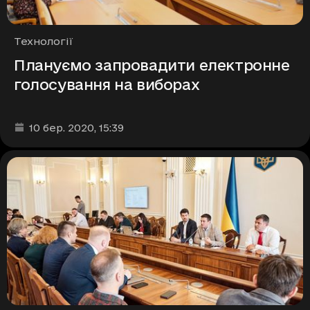
Рубрики
Технології
Плануємо запровадити електронне
голосування на виборах
Дата та час публікації
:
10 бер. 2020
, 15:39