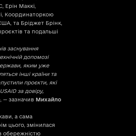
 Ерін Маккі,
гі, Координаторкою
ША, та Бріджет Брінк,
роєктів та подальші
ів заснування
технічній допомозі
держави, яким уже
ляться інші країни та
пустили проєкти, які
SAID за довіру,
»
, — зазначив
Михайло
ави, а сама
ім цього, змінилася
 з обережністю