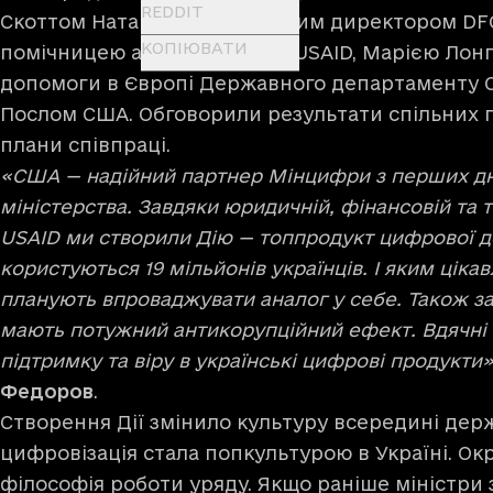
REDDIT
Скоттом Натаном, генеральним директором DFC,
КОПІЮВАТИ
помічницею адміністратора USAID, Марією Лон
допомоги в Європі Державного департаменту С
Послом США. Обговорили результати спільних п
плани співпраці.
«США — надійний партнер Мінцифри з перших дн
міністерства. Завдяки юридичній, фінансовій та 
USAID ми створили Дію — топпродукт цифрової 
користуються 19 мільйонів українців. І яким цікав
планують впроваджувати аналог у себе. Також за
мають потужний антикорупційний ефект. Вдячні U
підтримку та віру в українські цифрові продукти
Федоров
.
Створення Дії змінило культуру всередині держ
цифровізація стала попкультурою в Україні. Окр
філософія роботи уряду. Якщо раніше міністри