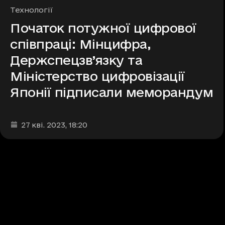
Рубрики
Технології
Початок потужної цифрової
співпраці: Мінцифра,
Держспецзв’язку та
Міністерство цифровізації
Японії підписали меморандум
Дата та час публікації
:
27 кві. 2023
, 18:20