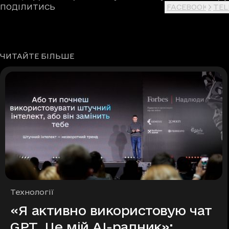
ПОДІЛИТИСЬ
FACEBOOK
X
TE
ЧИТАЙТЕ БІЛЬШЕ
Рубрики
Технології
«Я активно використовую чат
GPT. Це мій AI-радник»: