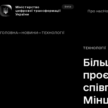
Beta
Міністерство
цифрової трансформації
Про нас
Но
України
—
—
ГОЛОВНА
НОВИНИ
ТЕХНОЛОГІЇ
Рубрики
ТЕХНОЛОГІЇ
Біль
проє
спів
Мінц