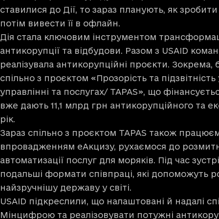
ставилися до Дії, то зараз планують, як зробит
потім вивести її в офлайн.
Дія стала ключовим інструментом трансформаці
антикорупції та відбудови. Разом з USAID ком
реалізувала антикорупційні проєкти. Зокрема, 
спільно з проєктом «Прозорість та підзвітніст
управлінні та послугах/ TAPAS», що фінансуєтьс
вже дають 11,1 млрд грн антикорупційного та е
рік.
Зараз спільно з проєктом TAPAS також працює
впровадженням еАкцизу, рухаємося до розмитне
автоматизації послуг для моряків. Під час зуст
подальші формати співпраці, які допоможуть 
найзручнішу державу у світі.
USAID підкреслили, що налаштовані й надалі с
Мінцифрою та реалізовувати потужні антикору