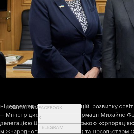
Віцепрем’єр-міністр з інновацій, розвитку освіт
ПОДІЛИТИСЬ
FACEBOOK
— Міністр цифрової трансформації Михайло Фе
X
делегацією USAID, Американською корпорацією
TELEGRAM
міжнародного розвитку (DFC) та Посольством С