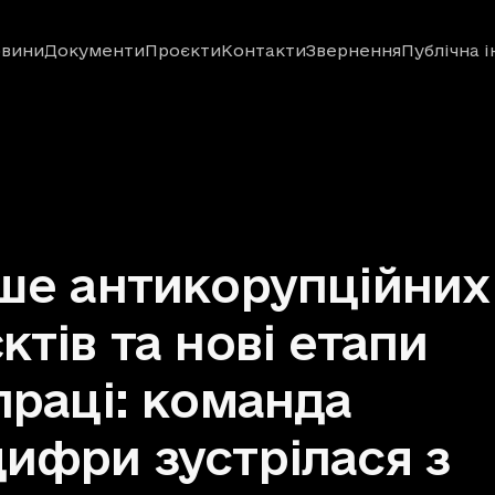
вини
Документи
Проєкти
Контакти
Звернення
Публічна 
ше антикорупційних
ктів та нові етапи
праці: команда
ифри зустрілася з