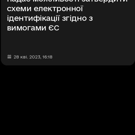
схеми електронної
ідентифікації згідно з
вимогами ЄС
Дата та час публікації
:
28 кві. 2023
, 16:18