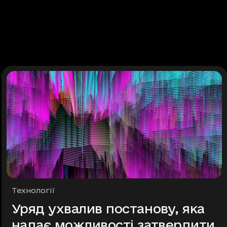
Рубрики
Технології
Уряд ухвалив постанову, яка
надає можливості затвердити