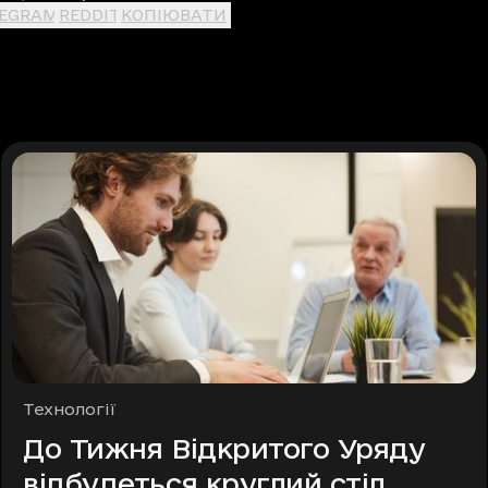
LEGRAM
REDDIT
КОПІЮВАТИ
Рубрики
Технології
До Тижня Відкритого Уряду
відбудеться круглий стіл