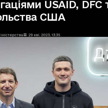
гаціями USAID, DFC 
ольства США
іністерства
29 кві. 2023
, 13:35
ублікації
: