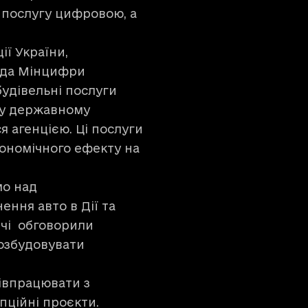
и послугу цифровою, а
ї України,
анда Мінцифри
будівельні послуги
ь у державному
я агенцією. Ці послуги
кономічного ефекту на
мо над
ння авто в Дії та
річі обговорили
розбудовувати
півпрацювати з
пційні проєкти.