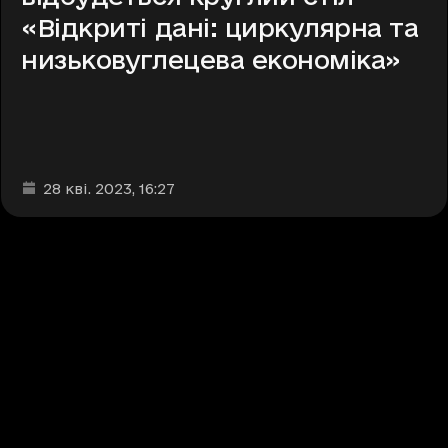
«Відкриті дані: циркулярна та
низьковуглецева економіка»
Дата та час публікації
:
28 кві. 2023
, 16:27