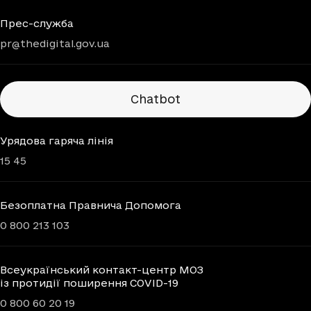
Прес-служба
pr@thedigital.gov.ua
Chatbots
Chatbot
Урядова гаряча лінія
15 45
Безоплатна Правнича Допомога
0 800 213 103
Всеукраїнський контакт-центр МОЗ
із протидії поширення COVID-19
0 800 60 20 19