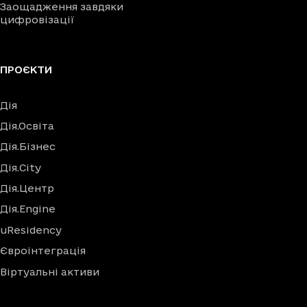
Заощадження завдяки
цифровізації
ПРОЄКТИ
Дія
Дія.Освіта
Дія.Бізнес
Дія.City
Дія.Центр
Дія.Engine
uResidency
Євроінтеграція
Віртуальні активи