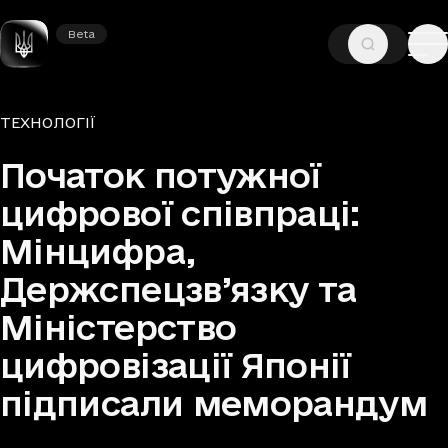
Beta
Beta
—
—
ГОЛОВНА
НОВИНИ
ТЕХНОЛОГІЇ
Рубрики
ТЕХНОЛОГІЇ
Початок потужної
цифрової співпраці:
Мінцифра,
Держспецзв’язку та
Міністерство
цифровізації Японії
підписали меморандум