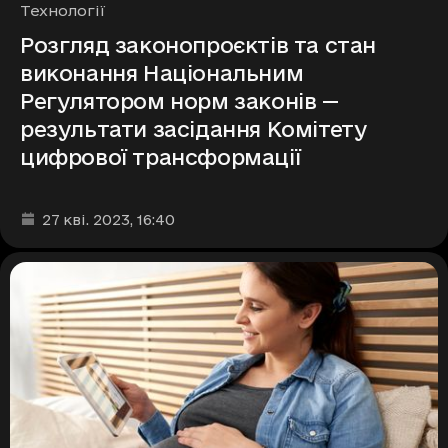
Рубрики
Технології
Розгляд законопроєктів та стан
виконання Національним
Регулятором норм законів —
результати засідання Комітету
цифрової трансформації
Дата та час публікації
:
27 кві. 2023
, 16:40