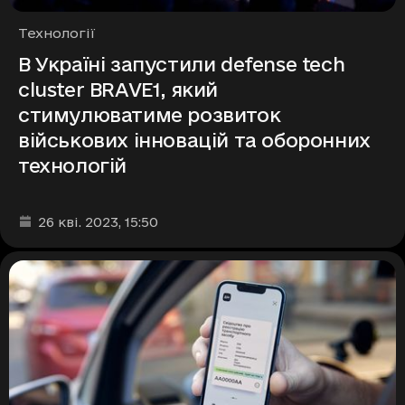
Рубрики
Технології
В Україні запустили defense tech
cluster BRAVE1, який
стимулюватиме розвиток
військових інновацій та оборонних
технологій
Дата та час публікації
:
26 кві. 2023
, 15:50