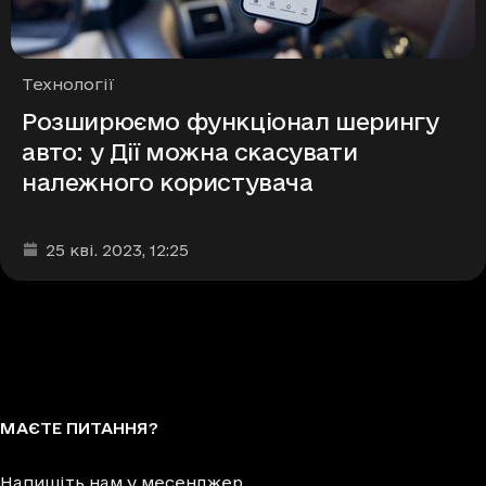
Рубрики
Технології
Розширюємо функціонал шерингу
авто: у Дії можна скасувати
належного користувача
Дата та час публікації
:
25 кві. 2023
, 12:25
МАЄТЕ ПИТАННЯ?
Напишіть нам у месенджер