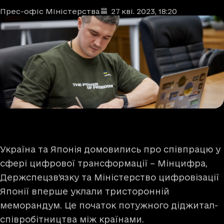
Прес-офіс Міністерства
27 кві. 2023
, 18:20
Автори
Дата та час публікації
:
Україна та Японія домовились про співпрацю у
сфері цифрової трансформації – Мінцифра,
Держспецзв'язку та Міністерство цифровізації
Японії вперше уклали тристоронній
меморандум. Це початок потужного діджитал-
співробітництва між країнами.