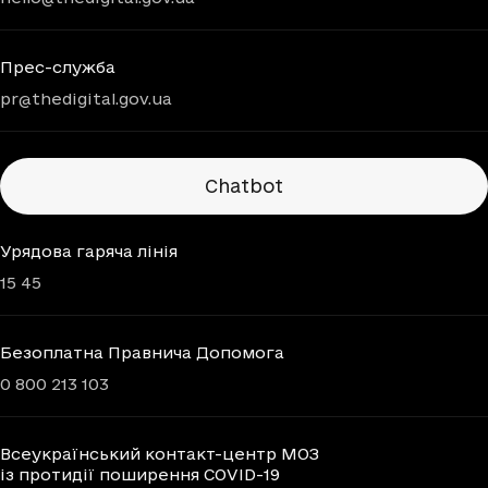
Прес-служба
pr@thedigital.gov.ua
Chatbots
Chatbot
Урядова гаряча лінія
15 45
Безоплатна Правнича Допомога
0 800 213 103
Всеукраїнський контакт-центр МОЗ
із протидії поширення COVID-19