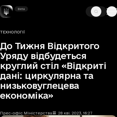
Beta
Beta
—
—
ГОЛОВНА
НОВИНИ
ТЕХНОЛОГІЇ
Рубрики
ТЕХНОЛОГІЇ
До Тижня Відкритого
Уряду відбудеться
круглий стіл «Відкриті
дані: циркулярна та
низьковуглецева
економіка»
Прес-офіс Міністерства
28 кві. 2023
, 16:27
Автори
Дата та час публікації
: