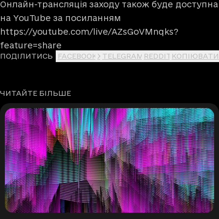
Онлайн-трансляція заходу також буде доступна
на YouTube за посиланням
https://youtube.com/live/AZsGoVMnqks?
feature=share
ПОДІЛИТИСЬ
FACEBOOK
X
TELEGRAM
REDDIT
КОПІЮВАТИ
ЧИТАЙТЕ БІЛЬШЕ