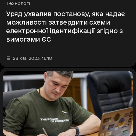
Рубрики
Технології
Уряд ухвалив постанову, яка надає
можливості затвердити схеми
електронної ідентифікації згідно з
вимогами ЄС
Дата та час публікації
:
28 кві. 2023
, 16:18