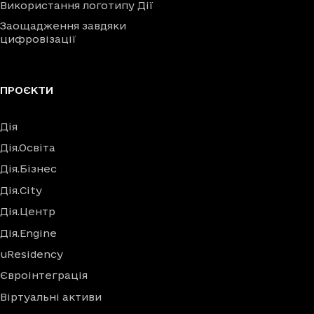
Використання логотипу Дії
Заощадження завдяки
цифровізації
ПРОЄКТИ
Дія
Дія.Освіта
Дія.Бізнес
Дія.City
Дія.Центр
Дія.Engine
uResidency
Євроінтеграція
Віртуальні активи