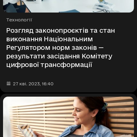
Рубрики
Технології
Розгляд законопроєктів та стан
виконання Національним
Регулятором норм законів —
результати засідання Комітету
цифрової трансформації
Дата та час публікації
:
27 кві. 2023
, 16:40