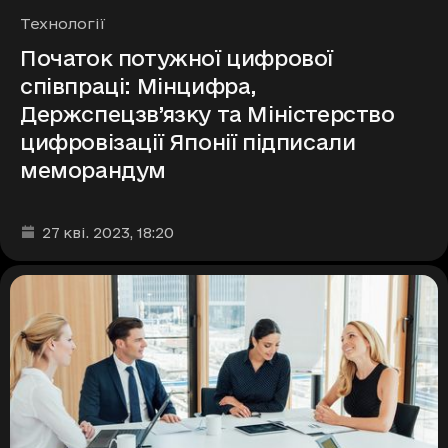
Рубрики
Технології
Початок потужної цифрової
співпраці: Мінцифра,
Держспецзв’язку та Міністерство
цифровізації Японії підписали
меморандум
Дата та час публікації
:
27 кві. 2023
, 18:20