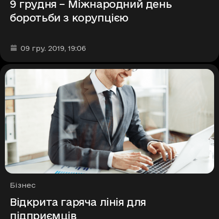
9 грудня – Міжнародний день
боротьби з корупцією
Дата та час публікації
:
09 гру. 2019
, 19:06
Рубрики
Бізнес
Відкрита гаряча лінія для
підприємців