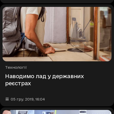
Рубрики
Технології
Наводимо лад у державних
реєстрах
Дата та час публікації
:
05 гру. 2019
, 16:04