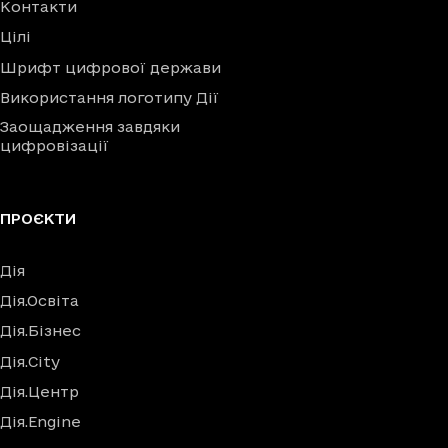
Контакти
Цілі
Шрифт цифрової держави
Використання логотипу Дії
Заощадження завдяки
цифровізації
ПРОЄКТИ
Дія
Дія.Освіта
Дія.Бізнес
Дія.City
Дія.Центр
Дія.Engine