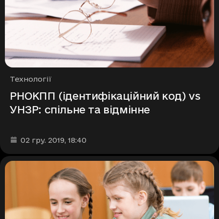
Рубрики
Технології
РНОКПП (ідентифікаційний код) vs
УНЗР: спільне та відмінне
Дата та час публікації
:
02 гру. 2019
, 18:40