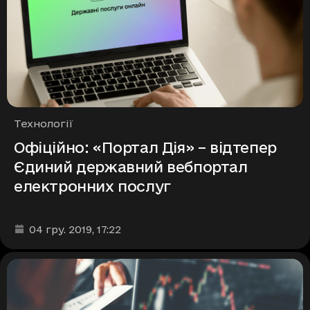
Рубрики
Технології
Офіційно: «Портал Дія» – відтепер
Єдиний державний вебпортал
електронних послуг
Дата та час публікації
:
04 гру. 2019
, 17:22