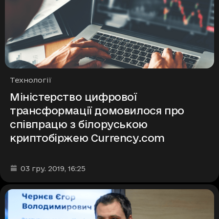
Рубрики
Технології
Міністерство цифрової
трансформації домовилося про
співпрацю з білоруською
криптобіржею Currency.com
Дата та час публікації
:
03 гру. 2019
, 16:25