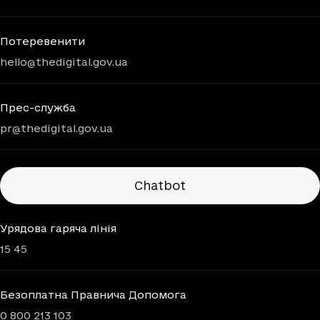
Потеревенити
hello@thedigital.gov.ua
Прес-служба
pr@thedigital.gov.ua
Chatbots
Chatbot
Урядова гаряча лінія
15 45
Безоплатна Правнича Допомога
0 800 213 103