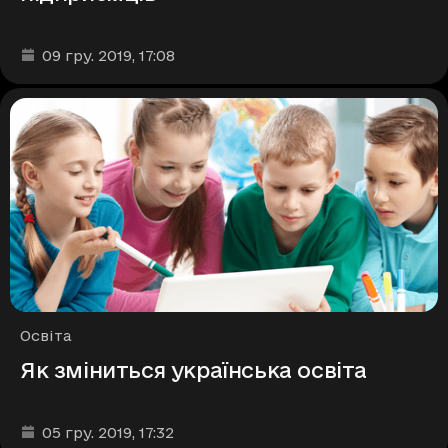
Дата та час публікації
:
09 гру. 2019
, 17:08
Рубрики
Освіта
Як зміниться українська освіта
Дата та час публікації
:
05 гру. 2019
, 17:32