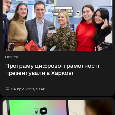
Рубрики
Освіта
Програму цифрової грамотності
презентували в Харкові
Дата та час публікації
:
04 гру. 2019
, 18:46