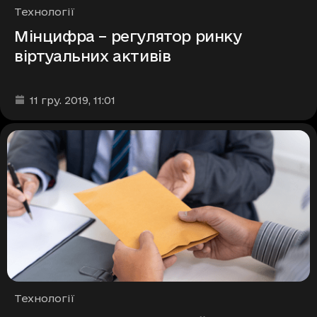
Рубрики
Технології
Мінцифра – регулятор ринку
віртуальних активів
Дата та час публікації
:
11 гру. 2019
, 11:01
Рубрики
Технології