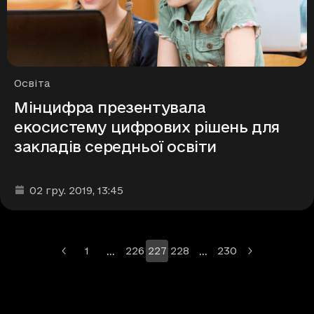
Рубрики
Освіта
Мінцифра презентувала
екосистему цифрових рішень для
закладів середньої освіти
Дата та час публікації
:
02 гру. 2019
, 13:45
…
…
1
226
227
228
230
Більше сторінок
Більше сторінок