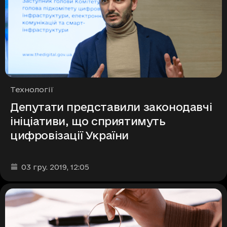
Рубрики
Технології
Депутати представили законодавчі
ініціативи, що сприятимуть
цифровізації України
Дата та час публікації
:
03 гру. 2019
, 12:05