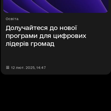
Рубрики
Освіта
Долучайтеся до нової
програми для цифрових
лідерів громад
Дата та час публікації
:
12 лют. 2025
, 14:47