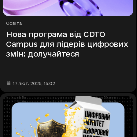
Рубрики
Освіта
Нова програма від CDTO
Campus для лідерів цифрових
змін: долучайтеся
Дата та час публікації
:
17 лют. 2025
, 15:02