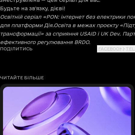
Будьте на зв’язку, дієві!
Освітній серіал «PON: інтернет без електрики по
для платформи Дія.Освіта в межах проєкту «Під
трансформації» за сприяння USAID і UK Dev. Пар
ефективного регулювання BRDO.
ПОДІЛИТИСЬ
FACEBOOK
X
TE
ЧИТАЙТЕ БІЛЬШЕ