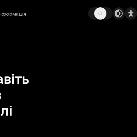
інформація
віть
в
лі