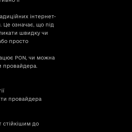
радиційних інтернет-
 Це означає, що під
ликати швидку чи
або просто
рацює PON, чи можна
ти провайдера.
ії
ати провайдера
т стійкішим до