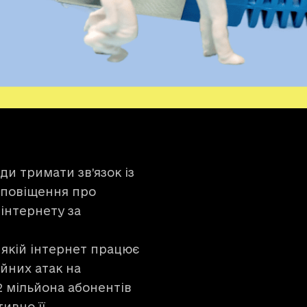
жди тримати зв’язок із
сповіщення про
інтернету за
 якій інтернет працює
ійних атак на
2 мільйона абонентів
ивно її