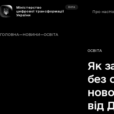
Beta
Міністерство
цифрової трансформації
Про нас
Но
України
—
—
ГОЛОВНА
НОВИНИ
ОСВІТА
Рубрики
ОСВІТА
Як з
без 
ново
від 