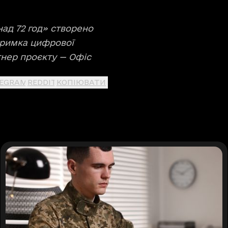
над 72 год» створено
тримка цифрової
тнер проєкту — Офіс
LEGRAM
REDDIT
КОПІЮВАТИ