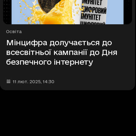
Рубрики
Освіта
Мінцифра долучається до
всесвітньої кампанії до Дня
безпечного інтернету
Дата та час публікації
:
11 лют. 2025
, 14:30