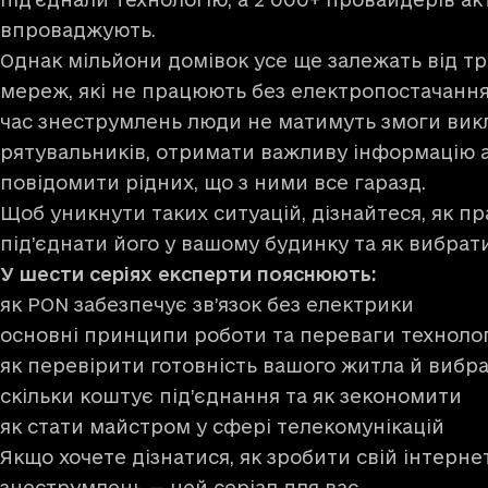
впроваджують.
Однак мільйони домівок усе ще залежать від т
мереж, які не працюють без електропостачання.
час знеструмлень люди не матимуть змоги вик
рятувальників, отримати важливу інформацію 
повідомити рідних, що з ними все гаразд.
Щоб уникнути таких ситуацій, дізнайтеся, як п
під’єднати його у вашому будинку та як вибра
У
шести серіях
експерти пояснюють:
як PON забезпечує зв’язок без електрики
основні принципи роботи та переваги технолог
як перевірити готовність вашого житла й вибр
скільки коштує під’єднання та як зекономити
як стати майстром у сфері телекомунікацій
Якщо хочете дізнатися, як зробити свій інтерне
знеструмлень — цей серіал для вас.