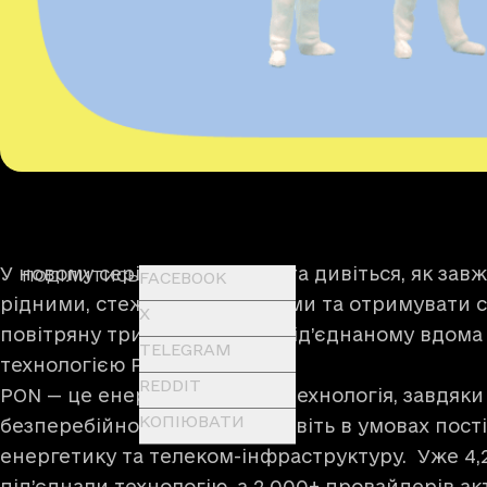
У новому серіалі від Дія.Освіта дивіться, як зав
ПОДІЛИТИСЬ
FACEBOOK
рідними, стежити за новинами та отримувати 
X
повітряну тривогу завдяки під’єднаному вдома 
TELEGRAM
технологією PON.
REDDIT
PON — це енергоефективна технологія, завдяки
КОПІЮВАТИ
безперебійно до 72 годин, навіть в умовах пост
енергетику та телеком-інфраструктуру. Уже 4,
під’єднали технологію, а 2 000+ провайдерів акт