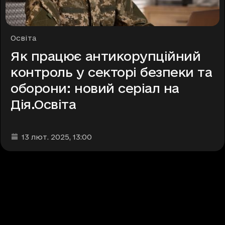
Рубрики
Освіта
Як працює антикорупційний
контроль у секторі безпеки та
оборони: новий серіал на
Дія.Освіта
Дата та час публікації
:
13 лют. 2025
, 13:00