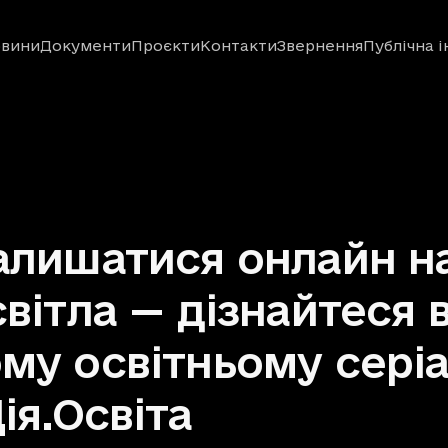
вини
Документи
Проєкти
Контакти
Звернення
Публічна 
алишатися онлайн на
світла — дізнайтеся 
му освітньому серіа
Дія.Освіта