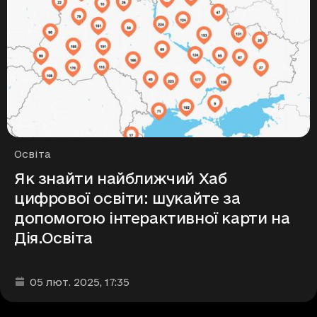
Рубрики
Освіта
Як знайти найближчий Хаб
цифрової освіти: шукайте за
допомогою інтерактивної карти на
Дія.Освіта
Дата та час публікації
:
05 лют. 2025
, 17:35