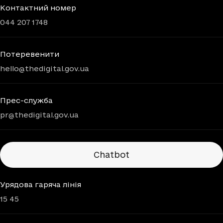
Контактний номер
044 207 1748
Потеревенити
hello@thedigital.gov.ua
Прес-служба
pr@thedigital.gov.ua
Chatbots
Chatbot
Урядова гаряча лінія
15 45