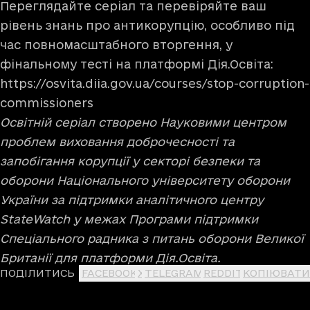
Переглядайте серіал та перевіряйте ваш
рівень знань про антикорупцію, особливо під
час повномасштабного вторгення, у
фінальному тесті на платформі Дія.Освіта:
https://osvita.diia.gov.ua/courses/stop-corruption-
commissioners
Освітній серіал створено Науковими центром
проблем виховання доброчесності та
запобігання корупції у секторі безпеки та
оборони Національного університету оборони
України за підтримки аналітичного центру
StateWatch у межах Програми підтримки
Спеціального радника з питань оборони Великої
Британії для платформи Дія.Освіта.
ПОДІЛИТИСЬ
FACEBOOK
X
TELEGRAM
REDDIT
КОПІЮВАТИ