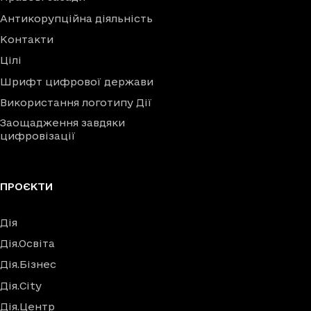
Антикорупційна діяльність
Контакти
Цілі
Шрифт цифрової держави
Використання логотипу Дії
Заощадження завдяки
цифровізації
ПРОЄКТИ
Дія
Дія.Освіта
Дія.Бізнес
Дія.City
Дія.Центр