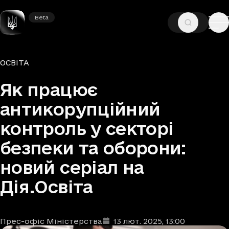
Beta
Beta
—
—
ГОЛОВНА
НОВИНИ
ОСВІТА
Рубрики
ОСВІТА
Як працює
антикорупційний
контроль у секторі
безпеки та оборони:
новий серіал на
Дія.Освіта
Прес-офіс Міністерства
13 лют. 2025
, 13:00
Автори
Дата та час публікації
: