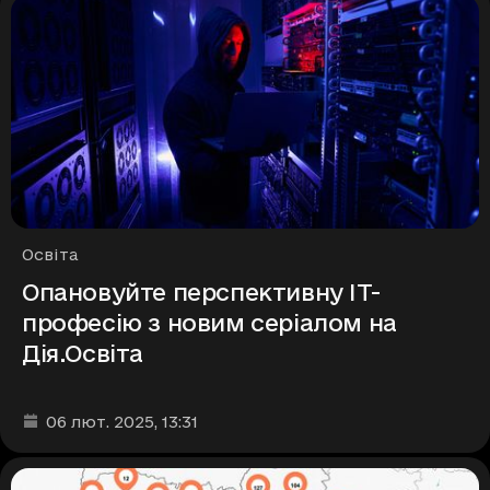
Рубрики
Освіта
Опановуйте перспективну ІТ-
професію з новим серіалом на
Дія.Освіта
Дата та час публікації
:
06 лют. 2025
, 13:31