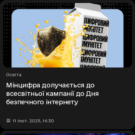
Рубрики
Освіта
Мінцифра долучається до
всесвітньої кампанії до Дня
безпечного інтернету
Дата та час публікації
:
11 лют. 2025
, 14:30