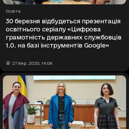
Рубрики
Освіта
30 березня відбудеться презентація
освітнього серіалу «Цифрова
грамотність державних службовців
1.0. на базі інструментів Google»
Дата та час публікації
:
27 бер. 2020
, 14:06