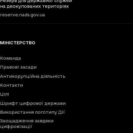
Резерв для державної служби
на деокупованих територіях
reserve.nads.gov.ua
МІНІСТЕРСТВО
Команда
Правові засади
Антикорупційна діяльність
Контакти
Цілі
Шрифт цифрової держави
Використання логотипу Дії
Заощадження завдяки
цифровізації