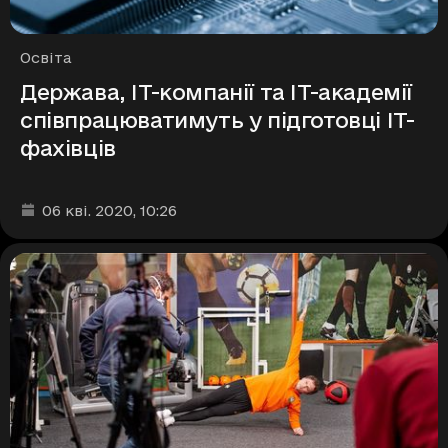
Рубрики
Освіта
Держава, ІТ-компанії та ІТ-академії
співпрацюватимуть у підготовці ІТ-
фахівців
Дата та час публікації
:
06 кві. 2020
, 10:26