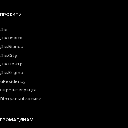
ПРОЄКТИ
Дія
Дія.Освіта
Дія.Бізнес
Дія.City
Дія.Центр
Дія.Engine
uResidency
Євроінтеграція
Віртуальні активи
ГРОМАДЯНАМ