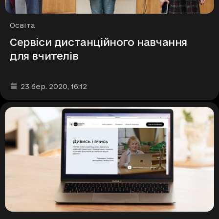
Рубрики
Освіта
Сервіси дистанційного навчання
для вчителів
Дата та час публікації
:
23 бер. 2020
, 16:12