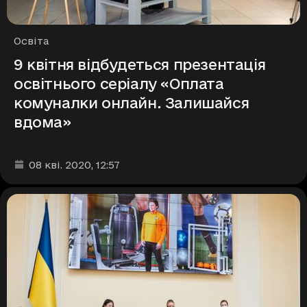
Рубрики
Освіта
9 квітня відбудеться презентація
освітнього серіалу «Оплата
комуналки онлайн. Залишайся
вдома»
Дата та час публікації
:
08 кві. 2020
, 12:57