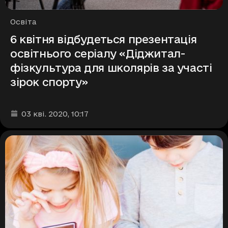
Рубрики
Освіта
6 квітня відбудеться презентація
освітнього серіалу «Діджитал-
фізкультура для школярів за участі
зірок спорту»
Дата та час публікації
:
03 кві. 2020
, 10:17