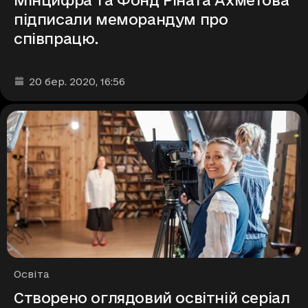
Мінцифра та Фонд Ріната Ахметова
підписали меморандум про
співпрацю.
Дата та час публікації
:
20 бер. 2020
, 16:56
Рубрики
Освіта
Створено оглядовий освітній серіал