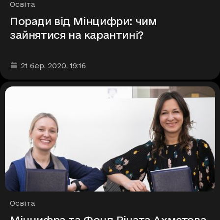
Рубрики
Освіта
Поради від Мінцифри: чим
зайнятися на карантині?
Дата та час публікації
:
21 бер. 2020
, 19:16
Рубрики
Освіта