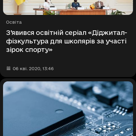
Рубрики
Освіта
З’явився освітній серіал «Діджитал-
фізкультура для школярів за участі
зірок спорту»
Дата та час публікації
:
06 кві. 2020
, 13:46