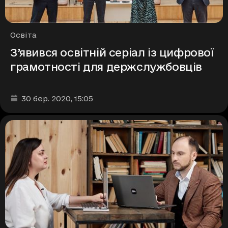
Рубрики
Освіта
З’явився освітній серіал із цифрової
грамотності для держслужбовців
Дата та час публікації
:
30 бер. 2020
, 15:05