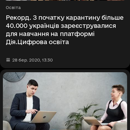
Рубрики
Освіта
Рекорд. З початку карантину більше
40.000 українців зареєструвалися
для навчання на платформі
Дія.Цифрова освіта
Дата та час публікації
:
28 бер. 2020
, 13:30