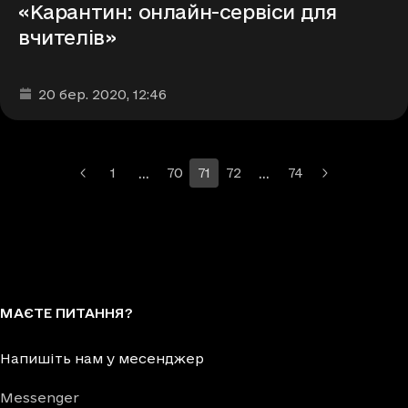
«Карантин: онлайн-сервіси для
вчителів»
Дата та час публікації
:
20 бер. 2020
, 12:46
…
…
1
70
71
72
74
Більше сторінок
Більше сторінок
МАЄТЕ ПИТАННЯ?
Напишіть нам у месенджер
Messenger