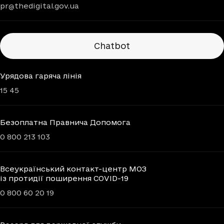
pr@thedigital.gov.ua
Chatbots
Chatbot
Урядова гаряча лінія
15 45
Безоплатна Правнича Допомога
0 800 213 103
Всеукраїнський контакт-центр МОЗ
із протидії поширення COVID-19
0 800 60 20 19