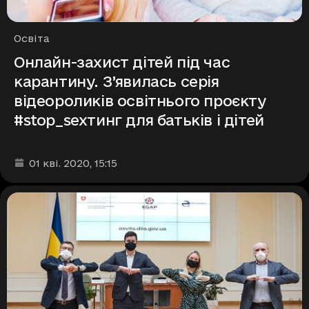
Рубрики
Освіта
Онлайн-захист дітей під час
карантину. З’явилась серія
відеороликів освітнього проєкту
#stop_sexтинг для батьків і дітей
Дата та час публікації
:
01 кві. 2020
, 15:15