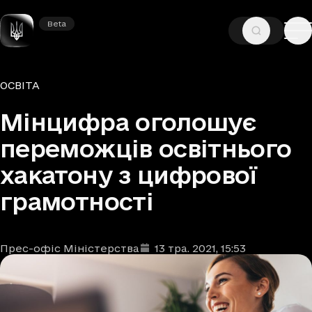
Beta
Beta
—
—
ГОЛОВНА
НОВИНИ
ОСВІТА
Рубрики
ОСВІТА
Мінцифра оголошує
переможців освітнього
хакатону з цифрової
грамотності
Прес-офіс Міністерства
13 тра. 2021
, 15:53
Автори
Дата та час публікації
: