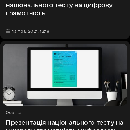
національного тесту на цифрову
грамотність
Дата та час публікації
:
13 тра. 2021
, 12:18
Рубрики
Освіта
Презентація національного тесту на