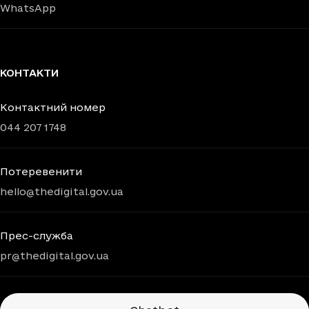
WhatsApp
КОНТАКТИ
Контактний номер
044 207 1748
Потеревенити
hello@thedigital.gov.ua
Прес-служба
pr@thedigital.gov.ua
Chatbots