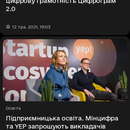
цифрову грамотність Цифрограм
2.0
Дата та час публікації
:
12 тра. 2021
, 19:03
Рубрики
Освіта
Підприємницька освіта. Мінцифра
та YEP запрошують викладачів