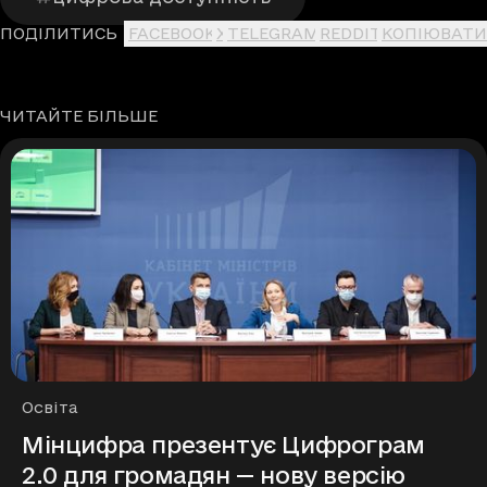
ПОДІЛИТИСЬ
FACEBOOK
X
TELEGRAM
REDDIT
КОПІЮВАТИ
ЧИТАЙТЕ БІЛЬШЕ
Рубрики
Освіта
Мінцифра презентує Цифрограм
2.0 для громадян — нову версію