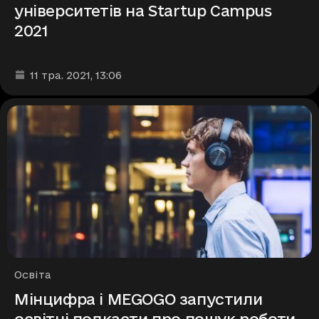
університетів на Startup Campus
2021
Дата та час публікації
:
11 тра. 2021
, 13:06
Рубрики
Освіта
Мінцифра і MEGOGO запустили
освітні подкасти про пошук роботи