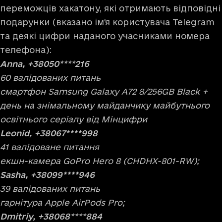
переможців хакатону, які отримають відповідні
подарунки (вказано ім'я користувача Telegram
та деякі цифри наданого учасниками номера
телефона):
Anna, +38050****216
60 валідованих питань
смартфон Samsung Galaxy A72 8/256GB Black +
день на знімальному майданчику майбутнього
освітнього серіалу від Мінцифри
Leonid, +38067****998
41 валідоване питання
екшн-камера GoPro Hero 8 (CHDHX-801-RW);
Sasha, +38099****946
39 валідованих питань
гарнітура Apple AirPods Pro;
Dmitriy, +38068****884