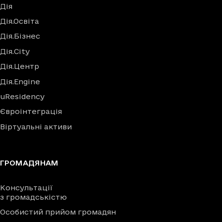
Дія
Дія.Освіта
Дія.Бізнес
Дія.City
Дія.Центр
Дія.Engine
uResidency
Євроінтеграція
Віртуальні активи
ГРОМАДЯНАМ
Консультації
з громадськістю
Особистий прийом громадян