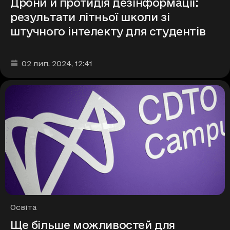
Дрони й протидія дезінформації:
результати літньої школи зі
штучного інтелекту для студентів
Дата та час публікації
:
02 лип. 2024
, 12:41
Рубрики
Освіта
Ще більше можливостей для