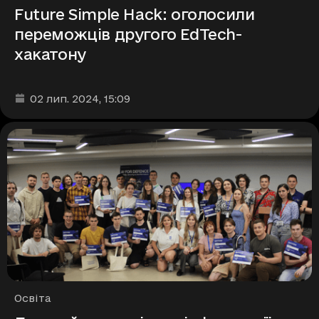
Future Simple Hack: оголосили
переможців другого EdTech-
хакатону
Дата та час публікації
:
02 лип. 2024
, 15:09
Рубрики
Освіта