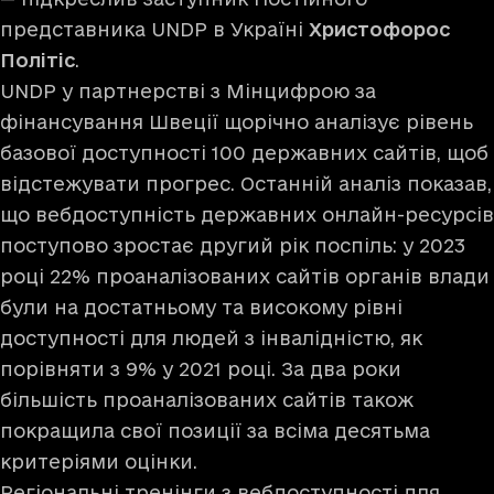
представника UNDP в Україні
Христофорос
Політіс
.
UNDP у партнерстві з Мінцифрою за
фінансування Швеції щорічно аналізує рівень
базової доступності 100 державних сайтів, щоб
відстежувати прогрес. Останній аналіз показав,
що
вебдоступність державних онлайн-ресурсів
поступово зростає
другий рік поспіль: у 2023
році 22% проаналізованих сайтів органів влади
були на достатньому та високому рівні
доступності для людей з інвалідністю, як
порівняти з 9% у 2021 році. За два роки
більшість проаналізованих сайтів також
покращила свої позиції за всіма десятьма
критеріями оцінки.
Регіональні тренінги з вебдоступності для