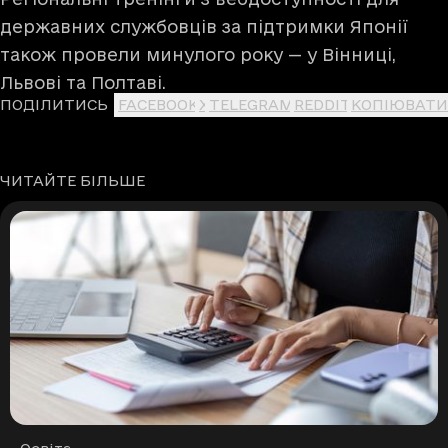
державних службовців за підтримки Японії
також провели минулого року — у Вінниці,
Львові та Полтаві.
ПОДІЛИТИСЬ
FACEBOOK
X
TELEGRAM
REDDIT
КОПІЮВАТИ
ЧИТАЙТЕ БІЛЬШЕ
Рубрики