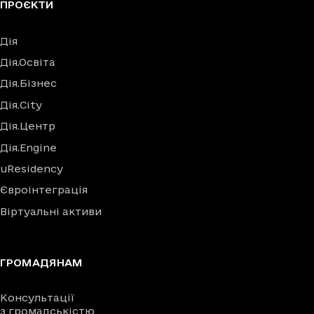
ПРОЄКТИ
Дія
Дія.Освіта
Дія.Бізнес
Дія.City
Дія.Центр
Дія.Engine
uResidency
Євроінтеграція
Віртуальні активи
ГРОМАДЯНАМ
Консультації
з громадськістю