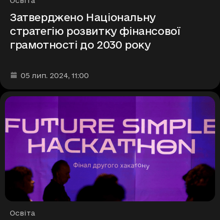
Освіта
Затверджено Національну
стратегію розвитку фінансової
грамотності до 2030 року
Дата та час публікації
:
05 лип. 2024
, 11:00
Рубрики
Освіта