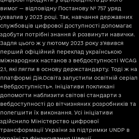
вимог — відповідну Постанову № 757 уряд
ухвалив у 2023 році. Так, навчання державних
службовців цифрової доступності допомагає
здобути потрібні знання й розвинути навички.
Задля цього ж у лютому 2023 року з’явився
перший офіційний переклад українською
міжнародних настанов з вебдоступності WCAG
2.1, які лягли в основу держстандарту. Тоді ж на
платформі Дія.Освіта запустили освітній серіал
«
Вебдоступність
». Ініціативи покликані
допомогти наблизити світові стандарти з
вебдоступності до вітчизняних розробників та
полегшити їх виконання. Усі ініціативи
здійснило Міністерство цифрової
трансформації України за підтримки UNDP в
Україні та фінансування Швеції.