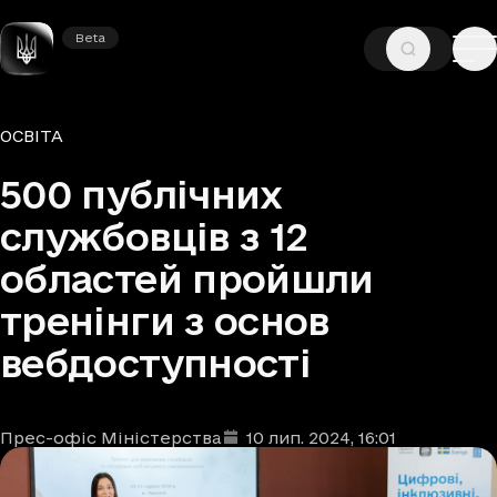
Beta
Beta
—
—
ГОЛОВНА
НОВИНИ
ОСВІТА
Рубрики
ОСВІТА
500 публічних
службовців з 12
областей пройшли
тренінги з основ
вебдоступності
Прес-офіс Міністерства
10 лип. 2024
, 16:01
Автори
Дата та час публікації
: