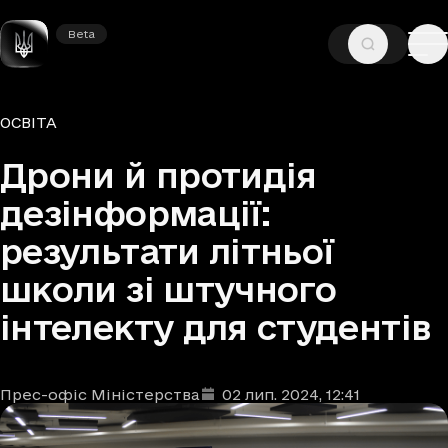
Beta
Beta
—
—
ГОЛОВНА
НОВИНИ
ОСВІТА
Рубрики
ОСВІТА
Дрони й протидія
дезінформації:
результати літньої
школи зі штучного
інтелекту для студентів
Прес-офіс Міністерства
02 лип. 2024
, 12:41
Автори
Дата та час публікації
: