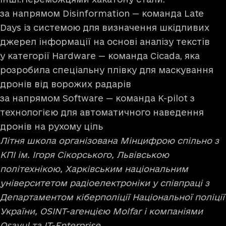
за напрямом Disinformation — команда Late
Days із системою для визначення шкідливих
джерел інформації на основі аналізу текстів
у категорії Hardware — команда Cicada, яка
розробила спеціальну плівку для маскування
дронів від ворожих радарів
за напрямом Software — команда K-pilot з
технологією для автоматичного наведення
дронів на рухому ціль
Літня школа організована Мінцифрою спільно з
КПІ ім. Ігоря Сікорського, Львівською
політехнікою, Харківським національним
університетом радіоелектроніки у співпраці з
Департаментом кіберполіції Національної поліції
України, OSINT-агенцією Molfar і компаніями
Osavul та IT-Enterprise.