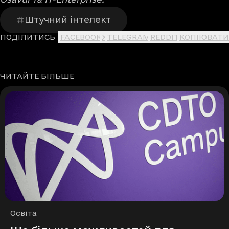
Штучний інтелект
ПОДІЛИТИСЬ
FACEBOOK
X
TELEGRAM
REDDIT
КОПІЮВАТИ
ЧИТАЙТЕ БІЛЬШЕ
Рубрики
Освіта