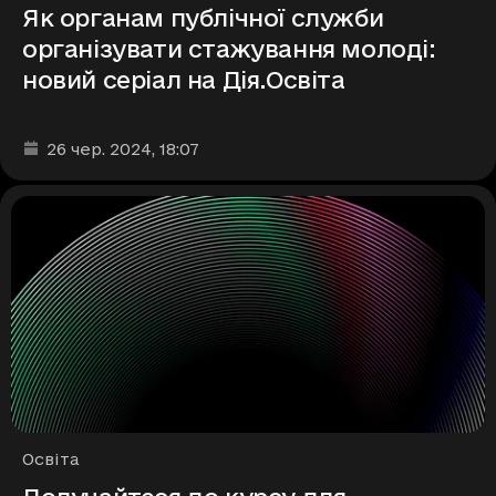
Як органам публічної служби
організувати стажування молоді:
новий серіал на Дія.Освіта
Дата та час публікації
:
26 чер. 2024
, 18:07
Рубрики
Освіта