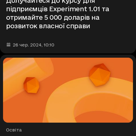
Долучайтеся до курсу для
підприємців Experiment 1.01 та
отримайте 5 000 доларів на
розвиток власної справи
Дата та час публікації
:
26 чер. 2024
, 10:10
Рубрики
Освіта