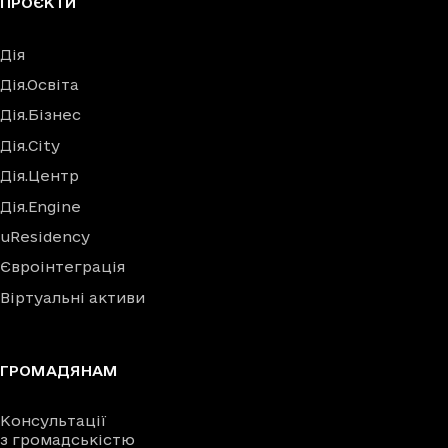
ПРОЄКТИ
Дія
Дія.Освіта
Дія.Бізнес
Дія.City
Дія.Центр
Дія.Engine
uResidency
Євроінтеграція
Віртуальні активи
ГРОМАДЯНАМ
Консультації
з громадськістю