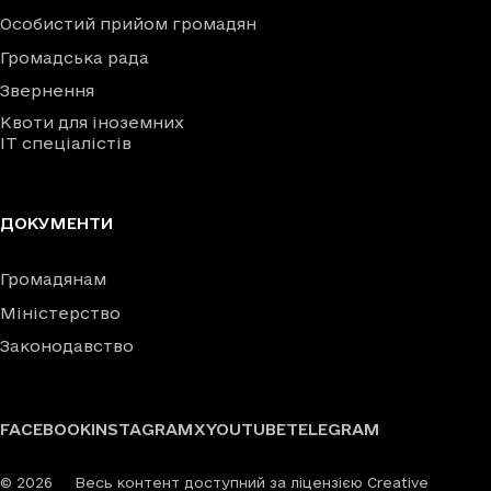
Особистий прийом громадян
Громадська рада
Звернення
Квоти для іноземних
IT спеціалістів
ДОКУМЕНТИ
Громадянам
Міністерство
Законодавство
FACEBOOK
INSTAGRAM
X
YOUTUBE
TELEGRAM
©
2026
Весь контент доступний за ліцензією Creative