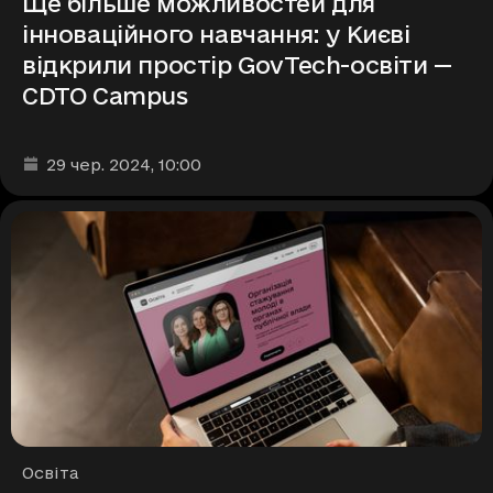
Ще більше можливостей для
інноваційного навчання: у Києві
відкрили простір GovTech-освіти —
CDTO Campus
Дата та час публікації
:
29 чер. 2024
, 10:00
Рубрики
Освіта