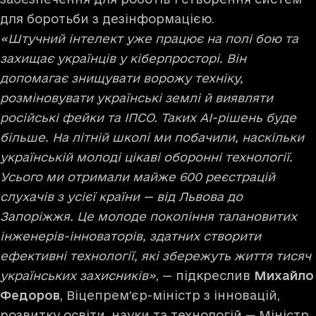
для боротьби з дезінформацією.
«Штучний інтелект уже працює на полі бою та
захищає українців у кіберпросторі. Він
допомагає знищувати ворожу техніку,
розміновувати українські землі й виявляти
російські фейки та ІПСО. Таких AI-рішень буде
більше. На літній школі ми побачили, наскільки
українській молоді цікаві оборонні технології.
Усього ми отримали майже 600 реєстрацій
слухачів з усієї країни — від Львова до
Запоріжжя. Це молоде покоління талановитих
інженерів-інноваторів, здатних створити
ефективні технології, які збережуть життя тисяч
українських захисників»
, — підкреслив
Михайло
Федоров
, Віцепрем’єр-міністр з інновацій,
розвитку освіти, науки та технологій — Міністр