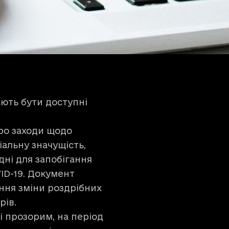
ають бути доступні
про заходи щодо
іальну значущість,
дні для запобігання
ID-19. Документ
ння зміни роздрібних
рів.
 прозорим, на період