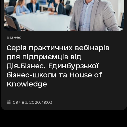
Рубрики
Бізнес
Серія практичних вебінарів
для підприємців від
Дія.Бізнес, Единбурзької
бізнес-школи та House of
Knowledge
Дата та час публікації
:
09 чер. 2020
, 19:03