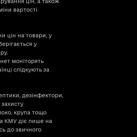
рування цін, а також
міни вартості
и цін на товари, у
берігається у
ру.
нет моніторять
аїнці слідкують за
ептики, дезінфектори,
 захисту
олоко, крупа тощо
ва КМУ діє лише на
сь до звичного