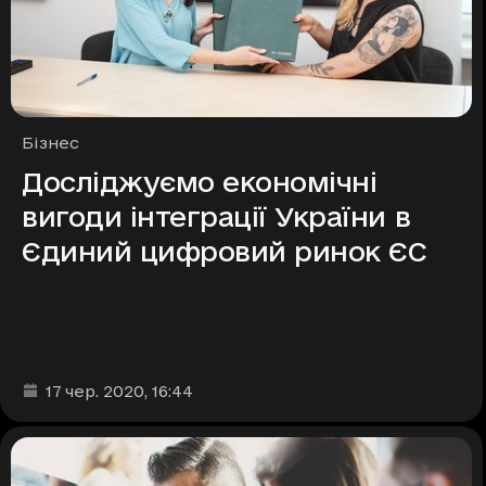
Рубрики
Бізнес
Досліджуємо економічні
вигоди інтеграції України в
Єдиний цифровий ринок ЄС
Дата та час публікації
:
17 чер. 2020
, 16:44