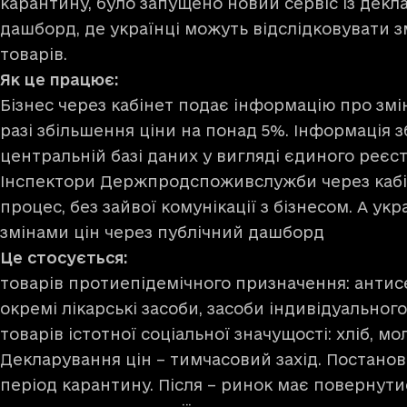
карантину, було запущено новий сервіс із декла
дашборд, де українці можуть відслідковувати з
товарів.
Як це працює:
Бізнес через кабінет подає інформацію про змін
разі збільшення ціни на понад 5%. Інформація з
центральній базі даних у вигляді єдиного реєст
Інспектори Держпродспоживслужби через кабі
процес, без зайвої комунікації з бізнесом. А укр
змінами цін через публічний дашборд
Це стосується:
товарів протиепідемічного призначення: антис
окремі лікарські засоби, засоби індивідуального
товарів істотної соціальної значущості: хліб, м
Декларування цін – тимчасовий захід. Постано
період карантину. Після – ринок має повернути