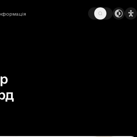
інформація
тр
рд