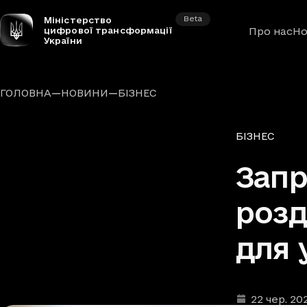
Beta
Міністерство
цифрової трансформації
Про нас
Но
України
—
—
ГОЛОВНА
НОВИНИ
БІЗНЕС
Рубрики
БІЗНЕС
Запр
розд
для 
22 чер. 20
Дата та час п