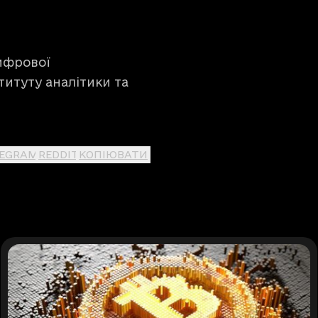
ифрової
итуту аналітики та
LEGRAM
REDDIT
КОПІЮВАТИ