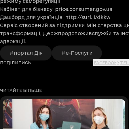
режиму саморегуляції.
Кабінет для бізнесу:
price.consumer.gov.ua
Дашборд для українців:
http://surl.li/dkkw
Сервіс створений за підтримки Міністерства ц
трансформації, Держпродспоживслужби та Інст
адвокації.
портал Дія
е-Послуги
ПОДІЛИТИСЬ
FACEBOOK
X
TE
ЧИТАЙТЕ БІЛЬШЕ