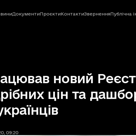
вини
Документи
Проєкти
Контакти
Звернення
Публічна 
ацював новий Реєс
рібних цін та дашбо
українців
20
, 09:20
ублікації
: