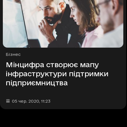
Рубрики
Бізнес
Мінцифра створює мапу
інфраструктури підтримки
підприємництва
Дата та час публікації
:
05 чер. 2020
, 11:23