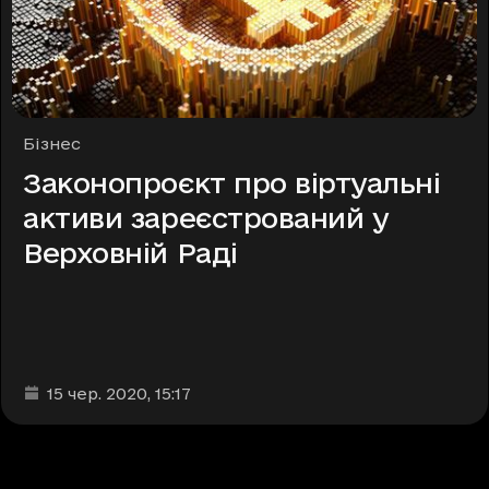
Рубрики
Бізнес
Законопроєкт про віртуальні
активи зареєстрований у
Верховній Раді
Дата та час публікації
:
15 чер. 2020
, 15:17