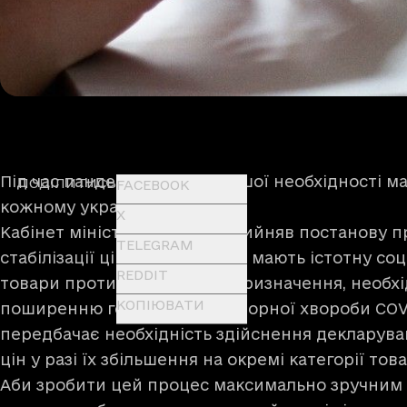
Під час пандемії товари першої необхідності м
ПОДІЛИТИСЬ
FACEBOOK
кожному українцю.
X
Кабінет міністрів України прийняв постанову 
TELEGRAM
стабілізації цін на товари, що мають істотну соц
REDDIT
товари протиепідемічного призначення, необхі
КОПІЮВАТИ
поширенню гострої респіраторної хвороби COV
передбачає необхідність здійснення декларува
цін у разі їх збільшення на окремі категорії това
Аби зробити цей процес максимально зручним і