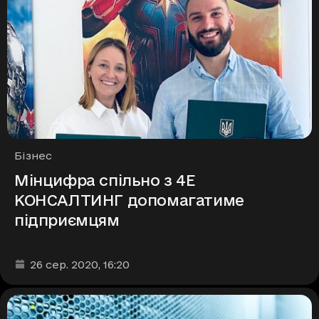
Рубрики
Бізнес
Мінцифра спільно з 4Е
КОНСАЛТИНГ допомагатиме
підприємцям
Дата та час публікації
:
26 сер. 2020
, 16:20