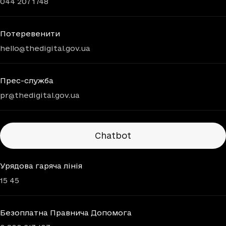
044 207 1748
Потеревенити
hello@thedigital.gov.ua
Прес-служба
pr@thedigital.gov.ua
Chatbots
Chatbot
Урядова гаряча лінія
15 45
Безоплатна Правнича Допомога