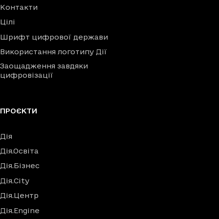
Контакти
Цілі
Шрифт цифрової держави
Використання логотипу Дії
Заощадження завдяки
цифровізації
ПРОЄКТИ
Дія
Дія.Освіта
Дія.Бізнес
Дія.City
Дія.Центр
Дія.Engine