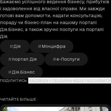
Бажаємо успішного ведення бізнесу, прибутків
і задоволення від власної справи. Ми завжди
готові вам допомогти, надати консультацію,
пораду чи бізнес-план на нашому порталі
Дія.Бізнес
, а також зручні послуги на
порталі
Дія.
Дія
Мінцифра
портал Дія
е-Послуги
Дія.Бізнес
ПОДІЛИТИСЬ
FACEBOOK
X
TELEGRAM
REDDIT
КОПІЮВАТИ
ЧИТАЙТЕ БІЛЬШЕ