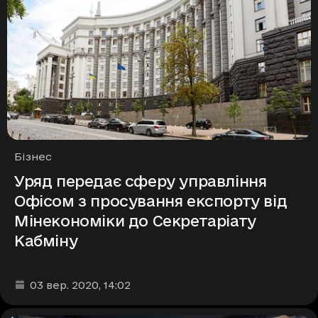
Рубрики
Бізнес
Уряд передає сферу управління
Офісом з просування експорту від
Мінекономіки до Секретаріату
Кабміну
Дата та час публікації
:
03 вер. 2020
, 14:02