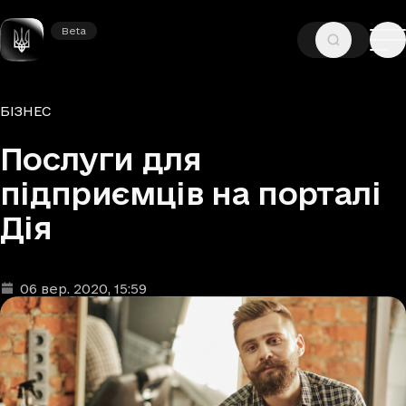
Beta
Beta
—
—
ГОЛОВНА
НОВИНИ
БІЗНЕС
Рубрики
БІЗНЕС
Послуги для
підприємців на порталі
Дія
06 вер. 2020
, 15:59
Дата та час публікації
: