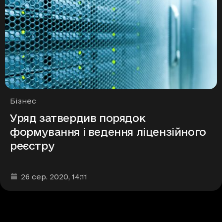
Рубрики
Бізнес
Уряд затвердив порядок
формування і ведення ліцензійного
реєстру
Дата та час публікації
:
26 сер. 2020
, 14:11