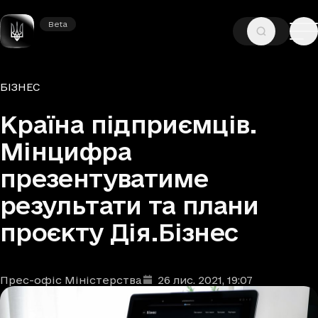
Beta
Beta
—
—
ГОЛОВНА
НОВИНИ
БІЗНЕС
Рубрики
БІЗНЕС
Країна підприємців.
Мінцифра
презентуватиме
результати та плани
проєкту Дія.Бізнес
Прес-офіс Міністерства
26 лис. 2021
, 19:07
Автори
Дата та час публікації
: