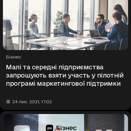
Рубрики
Бізнес
Малі та середні підприємства
запрошують взяти участь у пілотній
програмі маркетингової підтримки
Дата та час публікації
:
24 лис. 2021
, 17:02