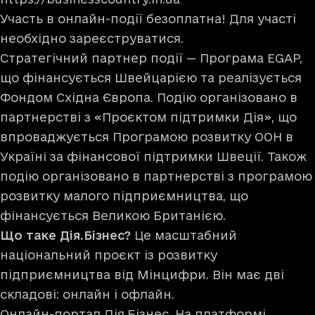
Участь в онлайн-події безоплатна! Для участі
необхідно
зареєструватися
.
Стратегічний партнер події — Програма EGAP,
що фінансується Швейцарією та реалізується
Фондом Східна Європа. Подію організовано в
партнерстві з «Проєктом підтримки Дія», що
впроваджується Програмою розвитку ООН в
Україні за фінансової підтримки Швеції. Також
подію організовано в партнерстві з програмою
розвитку малого підприємництва, що
фінансується Великою Британією.
Що таке Дія.Бізнес?
Це масштабний
національний проєкт із розвитку
підприємництва від Мінцифри. Він має дві
складові: онлайн і офлайн.
Онлайн-портал
Дія.Бізнес.
На платформі