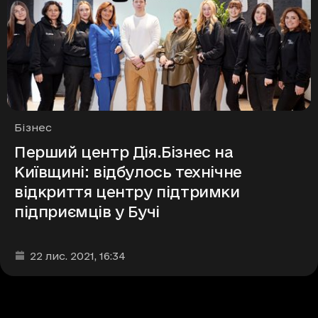
Рубрики
Бізнес
Перший центр Дія.Бізнес на
Київщині: відбулось технічне
відкриття центру підтримки
підприємців у Бучі
Дата та час публікації
:
22 лис. 2021
, 16:34