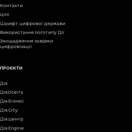
Контакти
Цілі
Шрифт цифрової держави
Використання логотипу Дії
Заощадження завдяки
цифровізації
ПРОЄКТИ
Дія
Дія.Освіта
Дія.Бізнес
Дія.City
Дія.Центр
Дія.Engine