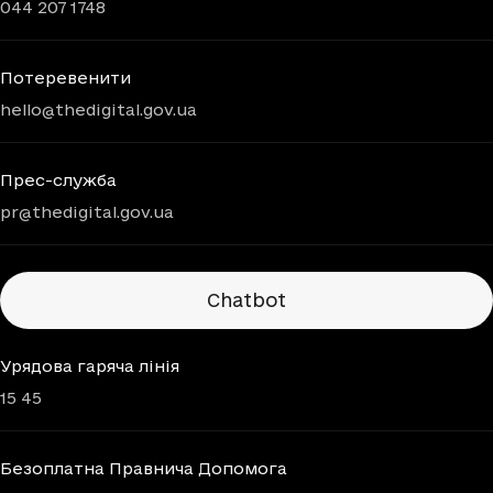
044 207 1748
Потеревенити
hello@thedigital.gov.ua
Прес-служба
pr@thedigital.gov.ua
Chatbots
Chatbot
Урядова гаряча лінія
15 45
Безоплатна Правнича Допомога