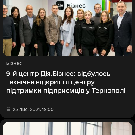
Рубрики
Бізнес
9-й центр Дія.Бізнес: відбулось
технічне відкриття центру
підтримки підприємців у Тернополі
Дата та час публікації
:
25 лис. 2021
, 19:00