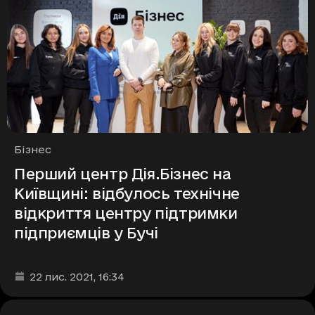
Рубрики
Бізнес
Перший центр Дія.Бізнес на
Київщині: відбулось технічне
відкриття центру підтримки
підприємців у Бучі
Дата та час публікації
:
22 лис. 2021
, 16:34