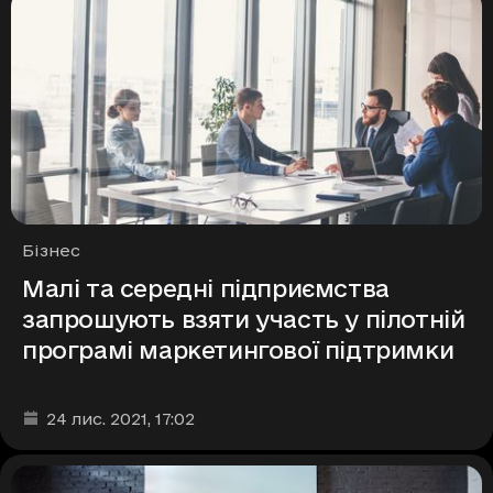
Рубрики
Бізнес
Малі та середні підприємства
запрошують взяти участь у пілотній
програмі маркетингової підтримки
Дата та час публікації
:
24 лис. 2021
, 17:02