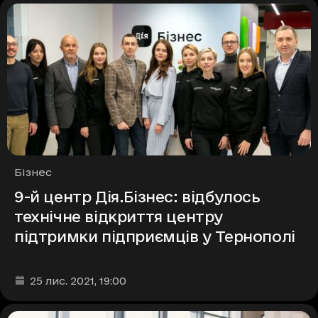
Рубрики
Бізнес
9-й центр Дія.Бізнес: відбулось
технічне відкриття центру
підтримки підприємців у Тернополі
Дата та час публікації
:
25 лис. 2021
, 19:00