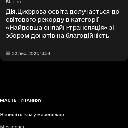
Рубрики
Бізнес
Дія.Цифрова освіта долучається до
світового рекорду в категорії
«Найдовша онлайн-трансляція» зі
збором донатів на благодійність
Дата та час публікації
:
22 лис. 2021
, 13:54
МАЄТЕ ПИТАННЯ?
Напишіть нам у месенджер
Messenger