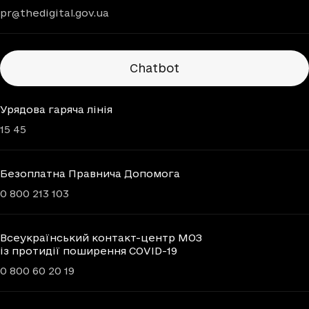
pr@thedigital.gov.ua
Chatbots
Chatbot
Урядова гаряча лінія
15 45
Безоплатна Правнича Допомога
0 800 213 103
Всеукраїнський контакт-центр МОЗ
із протидії поширення COVID-19
0 800 60 20 19