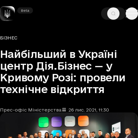
Beta
Beta
—
—
ГОЛОВНА
НОВИНИ
БІЗНЕС
Рубрики
БІЗНЕС
Найбільший в Україні
центр Дія.Бізнес — у
Кривому Розі: провели
технічне відкриття
Прес-офіс Міністерства
26 лис. 2021
, 11:30
Автори
Дата та час публікації
: