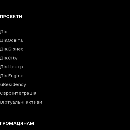
ПРОЄКТИ
Дія
Дія.Освіта
Дія.Бізнес
Дія.City
Дія.Центр
Дія.Engine
uResidency
Євроінтеграція
Віртуальні активи
ГРОМАДЯНАМ