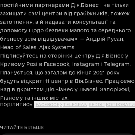
постійними партнерами Дія.Бізнес і не тільки
захищати самі центри від грабіжників, пожеж і
затоплення, а й надавати консультації та
допомогу щодо безпеки малого та середнього
бизнесу всім відвідувачам», — Андрій Русан,
Head of Sales, Ajax Systems
Підписуйтесь на сторінки центру Дія.Бізнес у
Кривому Розі в
Facebook
,
Instagram
і
Telegram
.
Планується, що загалом до кінця 2021 року
будуть відкриті 11 центрів Дія.Бізнес. Працюємо
над відкриттям Дія.Бізнес у Львові, Запоріжжі,
Рівному та інших містах.
ПОДІЛИТИСЬ
FACEBOOK
X
TELEGRAM
REDDIT
КОПІЮВАТИ
ЧИТАЙТЕ БІЛЬШЕ