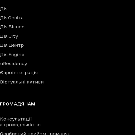
Дія
Дія.Освіта
Дія.Бізнес
Дія.City
Дія.Центр
Дія.Engine
uResidency
Євроінтеграція
Віртуальні активи
ГРОМАДЯНАМ
Консультації
з громадськістю
Особистий прийом громадян