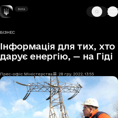
Beta
Beta
—
—
ГОЛОВНА
НОВИНИ
БІЗНЕС
Рубрики
БІЗНЕС
Інформація для тих, хто
дарує енергію, — на Гіді
Прес-офіс Міністерства
28 гру. 2022
, 13:55
Автори
Дата та час публікації
: