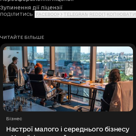
Зупинення дії ліцензії
ПОДІЛИТИСЬ
FACEBOOK
X
TELEGRAM
REDDIT
КОПІЮВАТИ
ЧИТАЙТЕ БІЛЬШЕ
Рубрики
Бізнес
Настрої малого і середнього бізнесу