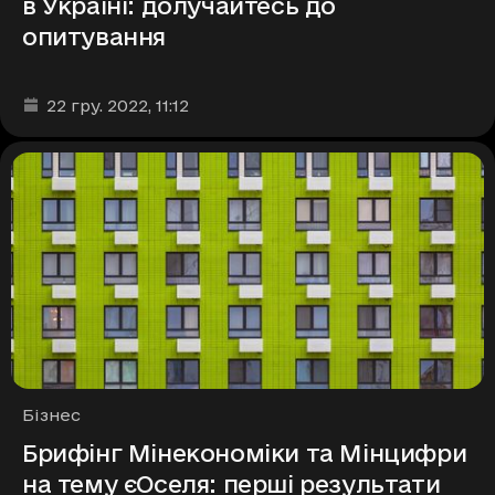
в Україні: долучайтесь до
опитування
Дата та час публікації
:
22 гру. 2022
, 11:12
Рубрики
Бізнес
Брифінг Мінекономіки та Мінцифри
на тему єОселя: перші результати