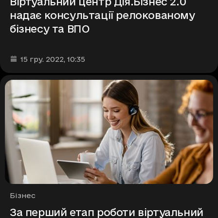
Віртуальний центр Дія.Бізнес 2.0
надає консультації релокованому
бізнесу та ВПО
Дата та час публікації
:
15 гру. 2022
, 10:35
Рубрики
Бізнес
За перший етап роботи віртуальний