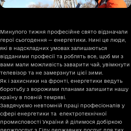
Минулого тижня професійне свято відзначали
герої сьогодення — енергетики. Нині це люди,
які в надскладних умовах залишаються
відданими професії та роблять все, щоб ми з
вами мали можливість заварити чай, увімкнути
телевізор та не замерзнути цієї зими.
Як і захисники на фронті, енергетики ведуть
боротьбу з ворожими планами залишити нашу
країну в повній темряві.
Завдячуємо невтомній праці професіоналів у
сфері енергетики та електротехнічної
промисловості України й ділимося добіркою
держпослуг з Гіду державних послуг для тих,