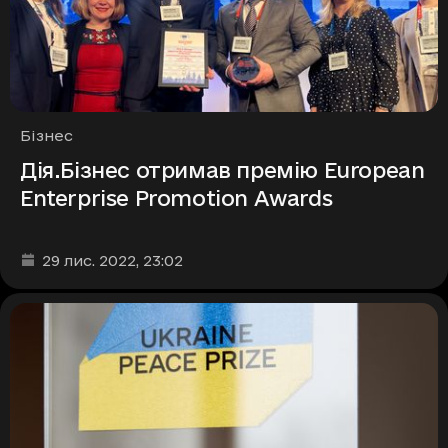
Рубрики
Бізнес
Дія.Бізнес отримав премію European
Enterprise Promotion Awards
Дата та час публікації
:
29 лис. 2022
, 23:02