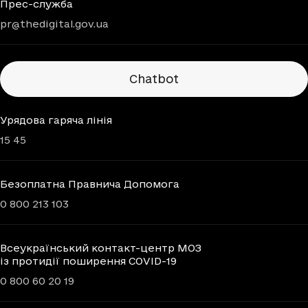
Прес-служба
pr@thedigital.gov.ua
Chatbots
Chatbot
Урядова гаряча лінія
15 45
Безоплатна Правнича Допомога
0 800 213 103
Всеукраїнський контакт-центр МОЗ
із протидії поширення COVID-19
0 800 60 20 19