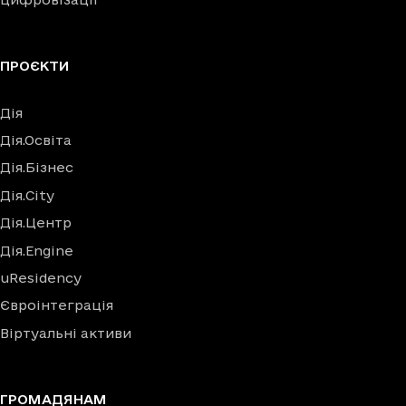
ПРОЄКТИ
Дія
Дія.Освіта
Дія.Бізнес
Дія.City
Дія.Центр
Дія.Engine
uResidency
Євроінтеграція
Віртуальні активи
ГРОМАДЯНАМ