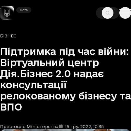
Beta
Beta
—
—
ГОЛОВНА
НОВИНИ
БІЗНЕС
Рубрики
БІЗНЕС
Підтримка під час війни:
Віртуальний центр
Дія.Бізнес 2.0 надає
консультації
релокованому бізнесу та
ВПО
Прес-офіс Міністерства
15 гру. 2022
, 10:35
Автори
Дата та час публікації
: