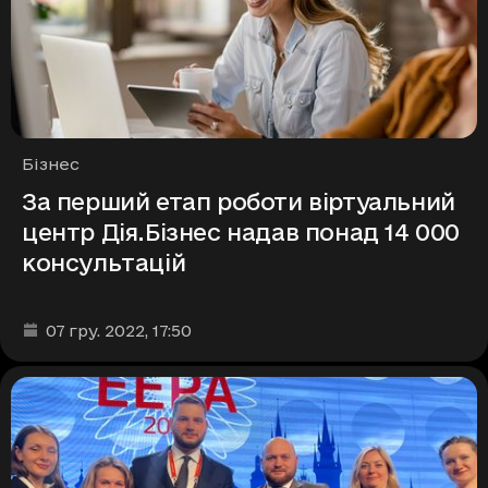
Рубрики
Бізнес
За перший етап роботи віртуальний
центр Дія.Бізнес надав понад 14 000
консультацій
Дата та час публікації
:
07 гру. 2022
, 17:50