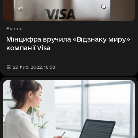
Рубрики
Бізнес
Мінцифра вручила «Відзнаку миру»
компанії Visa
Дата та час публікації
:
29 лис. 2022
, 18:58