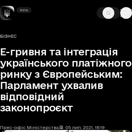
Beta
Beta
—
—
ГОЛОВНА
НОВИНИ
БІЗНЕС
Рубрики
БІЗНЕС
Е-гривня та інтеграція
українського платіжного
ринку з Європейським:
Парламент ухвалив
відповідний
законопроєкт
Прес-офіс Міністерства
05 лип. 2021
, 18:19
Автори
Дата та час публікації
: