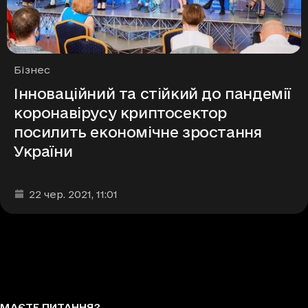
Рубрики
Бізнес
Інноваційний та стійкий до пандемії
коронавірусу криптосектор
посилить економічне зростання
України
Дата та час публікації
:
22 чер. 2021
, 11:01
МАЄТЕ ПИТАННЯ?