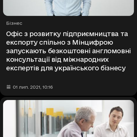
Рубрики
Бізнес
Офіс з розвитку підприємництва та
експорту спільно з Мінцифрою
запускають безкоштовні англомовні
консультації від міжнародних
експертів для українського бізнесу
Дата та час публікації
:
01 лип. 2021
, 10:16