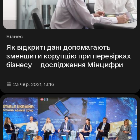
Рубрики
Бізнес
Як відкриті дані допомагають
зменшити корупцію при перевірках
бізнесу — дослідження Мінцифри
Дата та час публікації
:
23 чер. 2021
, 13:16