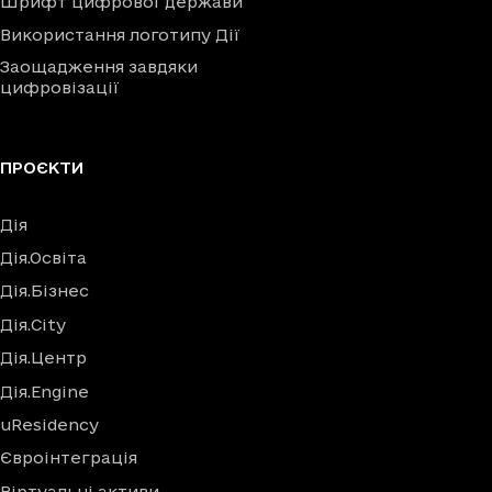
Шрифт цифрової держави
Використання логотипу Дії
Заощадження завдяки
цифровізації
ПРОЄКТИ
Дія
Дія.Освіта
Дія.Бізнес
Дія.City
Дія.Центр
Дія.Engine
uResidency
Євроінтеграція
Віртуальні активи