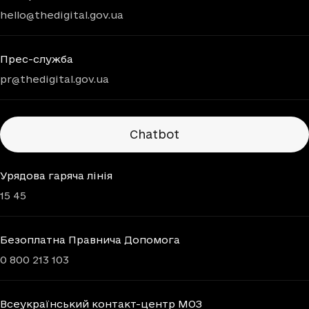
hello@thedigital.gov.ua
Прес-служба
pr@thedigital.gov.ua
Chatbots
Chatbot
Урядова гаряча лінія
15 45
Безоплатна Правнича Допомога
0 800 213 103
Всеукраїнський контакт-центр МОЗ