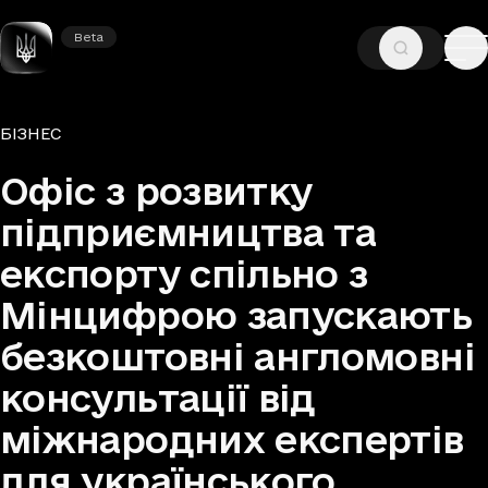
Beta
Beta
—
—
ГОЛОВНА
НОВИНИ
БІЗНЕС
Рубрики
БІЗНЕС
Офіс з розвитку
підприємництва та
експорту спільно з
Мінцифрою запускають
безкоштовні англомовні
консультації від
міжнародних експертів
для українського