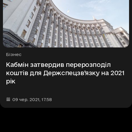
Рубрики
Бізнес
Кабмін затвердив перерозподіл
коштів для Держспецзв’язку на 2021
рік
Дата та час публікації
:
09 чер. 2021
, 17:58