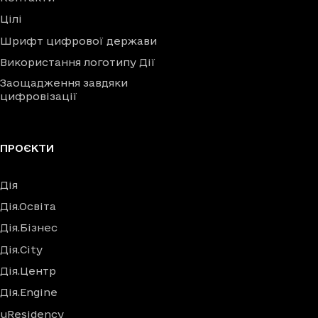
Цілі
Шрифт цифрової держави
Використання логотипу Дії
Заощадження завдяки
цифровізації
ПРОЄКТИ
Дія
Дія.Освіта
Дія.Бізнес
Дія.City
Дія.Центр
Дія.Engine
uResidency