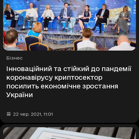
Рубрики
Бізнес
Інноваційний та стійкий до пандемії
коронавірусу криптосектор
посилить економічне зростання
України
Дата та час публікації
:
22 чер. 2021
, 11:01