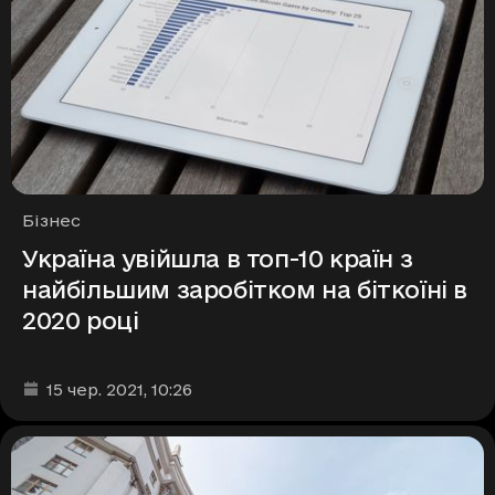
Рубрики
Бізнес
Україна увійшла в топ-10 країн з
найбільшим заробітком на біткоїні в
2020 році
Дата та час публікації
:
15 чер. 2021
, 10:26