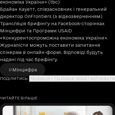
економіка України» (tbc)
Брайан Кауетт, співзасновник і генеральний
директор OnFrontiers (з відеозверненням)
Трансляція брифінгу на Facebook-сторінках
Мінцифри
та
Програми USAID
«Конкурентоспроможна економіка України»
.
Журналісти можуть поставити запитання
спікерам в
онлайн-формі
. Відповіді будуть
надані під час брифінгу.
Мінцифра
ПОДІЛИТИСЬ
FACEBOOK
X
TELEGRAM
REDDIT
КОПІЮВАТИ
ЧИТАЙТЕ БІЛЬШЕ