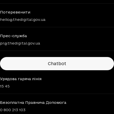
Потеревенити
hello@thedigital.gov.ua
Прес-служба
pr@thedigital.gov.ua
Chatbots
Chatbot
Урядова гаряча лінія
15 45
Безоплатна Правнича Допомога
0 800 213 103