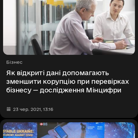
Рубрики
Бізнес
Як відкриті дані допомагають
зменшити корупцію при перевірках
бізнесу — дослідження Мінцифри
Дата та час публікації
:
23 чер. 2021
, 13:16