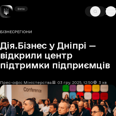
Beta
Beta
—
—
ГОЛОВНА
НОВИНИ
БІЗНЕС
Рубрики
БІЗНЕС
РЕГІОНИ
Дія.Бізнес у Дніпрі —
відкрили центр
підтримки підприємців
Прес-офіс Міністерства
03 гру. 2025
, 12:50
3
хв
Автори
Дата та час публікації
Час читання
:
: