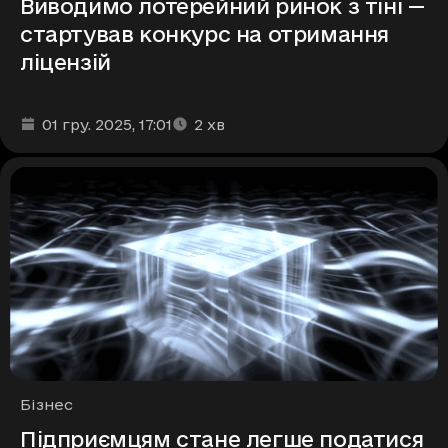
Виводимо лотерейний ринок з тіні —
стартував конкурс на отримання
ліцензій
Дата та час публікації
Час читання
:
:
01 гру. 2025
, 17:01
2
хв
Рубрики
Бізнес
Підприємцям стане легше податися