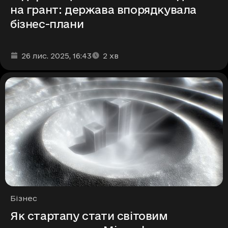
на грант: держава впорядкувала
бізнес-плани
Дата та час публікації
Час читання
:
:
26 лис. 2025
, 16:43
2
хв
Рубрики
Бізнес
Як стартапу стати світовим