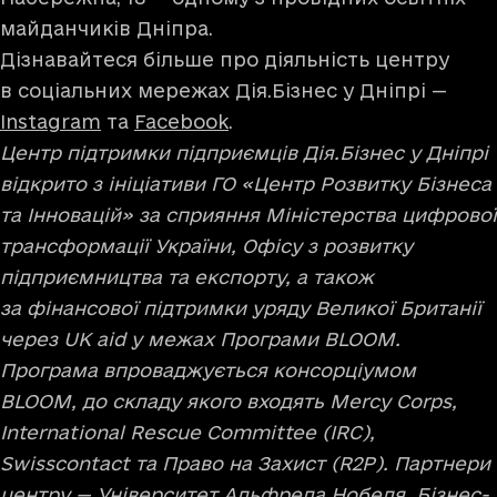
майданчиків Дніпра.
Дізнавайтеся більше про діяльність центру
в соціальних мережах Дія.Бізнес у Дніпрі —
Instagram
та
Facebook
.
Центр підтримки підприємців Дія.Бізнес у Дніпрі
відкрито з ініціативи ГО «Центр Розвитку Бізнеса
та Інновацій» за сприяння Міністерства цифрової
трансформації України, Офісу з розвитку
підприємництва та експорту, а також
за фінансової підтримки уряду Великої Британії
через UK aid у межах Програми BLOOM.
Програма впроваджується консорціумом
BLOOM, до складу якого входять Mercy Corps,
International Rescue Committee (IRC),
Swisscontact та Право на Захист (R2P). Партнери
центру — Університет Альфреда Нобеля, Бізнес-