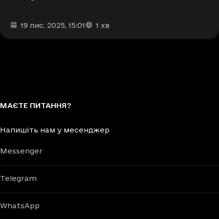
Дата та час публікації
Час читання
:
:
19 лис. 2025
, 15:01
1
хв
МАЄТЕ ПИТАННЯ?
Напишіть нам у месенджер
Messenger
Telegram
WhatsApp