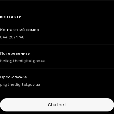
КОНТАКТИ
Контактний номер
044 207 1748
Потеревенити
hello@thedigital.gov.ua
Прес-служба
pr@thedigital.gov.ua
Chatbots
Chatbot