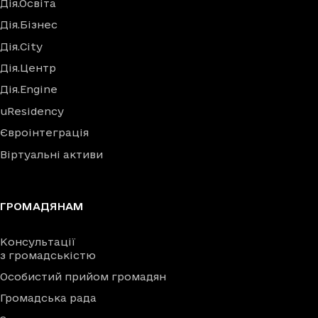
Дія.Освіта
Дія.Бізнес
Дія.City
Дія.Центр
Дія.Engine
uResidency
Євроінтеграція
Віртуальні активи
ГРОМАДЯНАМ
Консультації
з громадськістю
Особистий прийом громадян
Громадська рада