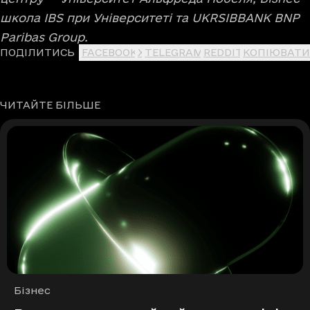
школа IBS при Університеті та UKRSIBBANK BNP
Paribas Group.
ПОДІЛИТИСЬ
FACEBOOK
X
TELEGRAM
REDDIT
КОПІЮВАТИ
ЧИТАЙТЕ БІЛЬШЕ
Рубрики
Бізнес