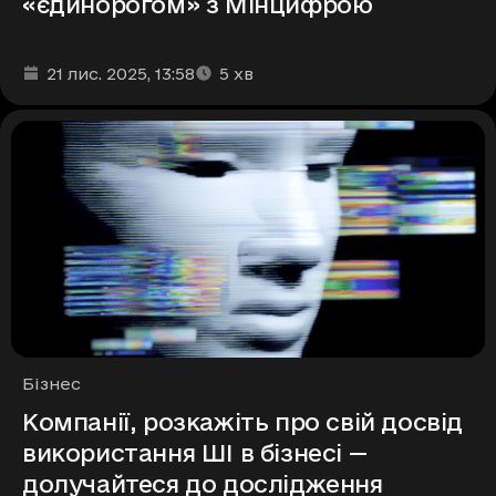
«єдинорогом» з Мінцифрою
Дата та час публікації
Час читання
:
:
21 лис. 2025
, 13:58
5
хв
Рубрики
Бізнес
Компанії, розкажіть про свій досвід
використання ШІ в бізнесі —
долучайтеся до дослідження