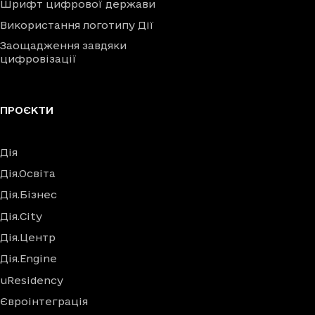
Шрифт цифрової держави
Використання логотипу Дії
Заощадження завдяки
цифровізації
ПРОЄКТИ
Дія
Дія.Освіта
Дія.Бізнес
Дія.City
Дія.Центр
Дія.Engine
uResidency
Євроінтеграція