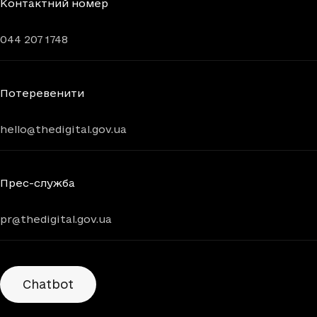
Контактний номер
044 207 1748
Потеревенити
hello@thedigital.gov.ua
Прес-служба
pr@thedigital.gov.ua
Chatbots
Chatbot