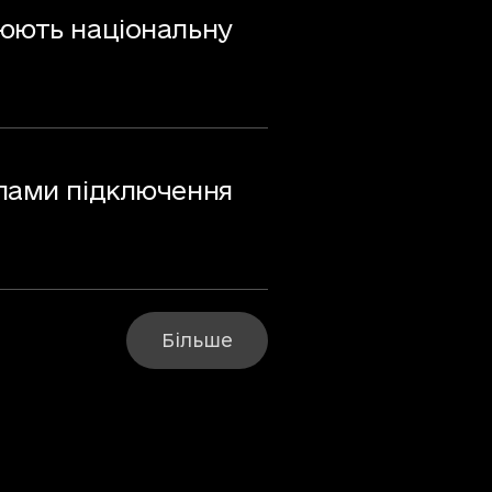
рюють національну
мпами підключення
Більше