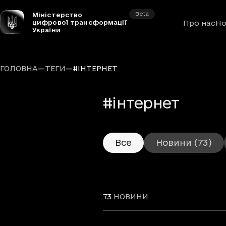
Beta
Міністерство
цифрової трансформації
Про нас
Но
України
—
—
ГОЛОВНА
ТЕГИ
#ІНТЕРНЕТ
#інтернет
Все
Новини
(73)
73
НОВИНИ