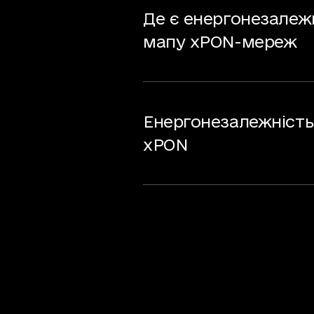
Де є енергонезалеж
мапу xPON-мереж
Енергонезалежність
xPON