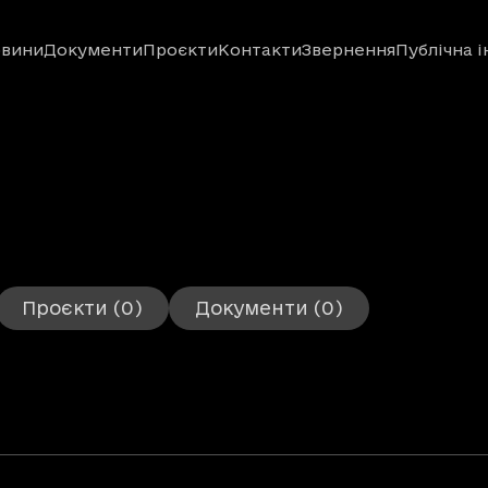
вини
Документи
Проєкти
Контакти
Звернення
Публічна 
Проєкти
(0)
Документи
(0)