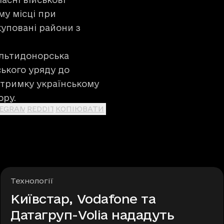
му місці при
куповані райони з
ультидонорська
ського уряду до
ідтримку українському
ору.
LEGRAM
REDDIT
КОПІЮВАТИ
Рубрики
Технології
Київстар, Vodafone та
Датагруп-Volia нададуть