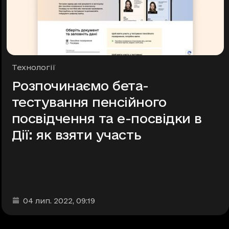
Рубрики
Технології
Розпочинаємо бета-
тестування пенсійного
посвідчення та е-посвідки в
Дії: як взяти участь
Дата та час публікації
:
04 лип. 2022
, 09:19