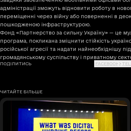
адміністрації зможуть відновити роботу в ново
переміщенні через війну або поверненні в део
пошкодженою інфраструктурою.
Фонд «Партнерство за сильну Україну» — це м
програма, покликана зміцнити стійкість україн
російської агресії та надати найнеобхіднішу п
громадянському суспільству і приватному сект
ПОДІЛИТИСЬ
FACEBOOK
X
TE
ЧИТАЙТЕ БІЛЬШЕ