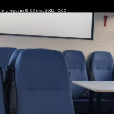
іністерства
08 лип. 2022
, 10:00
ублікації
: