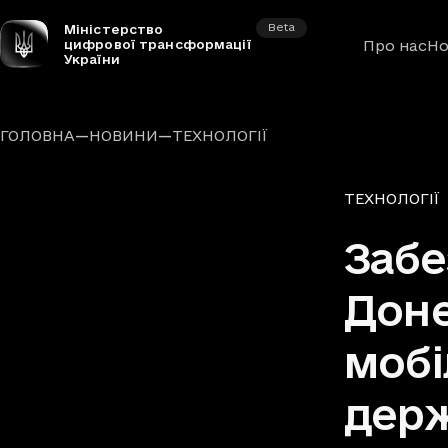
Beta
Міністерство
цифрової трансформації
Про нас
Но
України
—
—
ГОЛОВНА
НОВИНИ
ТЕХНОЛОГІЇ
Рубрики
ТЕХНОЛОГІЇ
Забе
Доне
мобі
держ