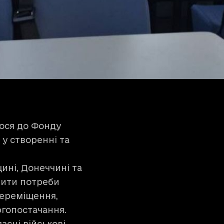
ося до Фонду
 у створенні та
ині, Донеччині та
нити потреби
переміщення,
ргопостачання.
сні військові