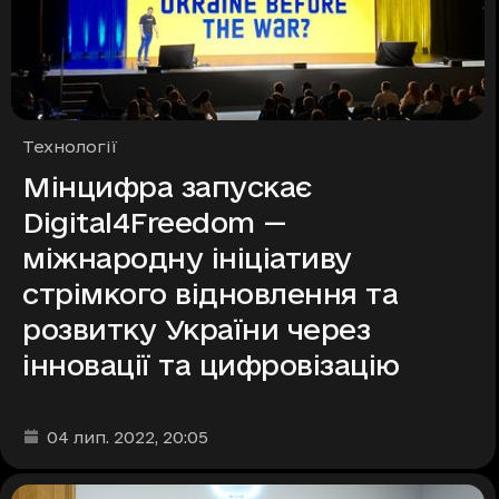
Рубрики
Технології
Мінцифра запускає
Digital4Freedom —
міжнародну ініціативу
стрімкого відновлення та
розвитку України через
інновації та цифровізацію
Дата та час публікації
:
04 лип. 2022
, 20:05