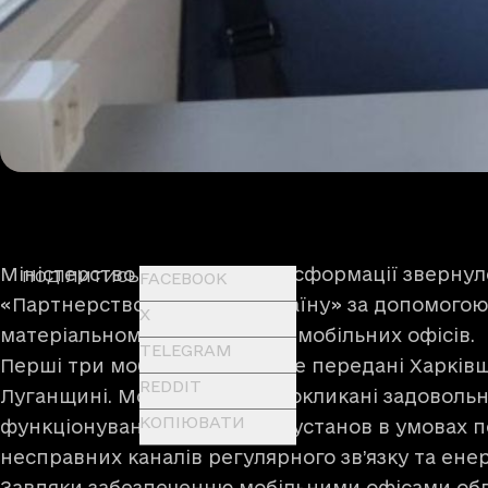
Міністерство цифрової трансформації звернул
ПОДІЛИТИСЬ
FACEBOOK
«Партнерство за сильну Україну» за допомогою
X
матеріальному забезпеченні мобільних офісів.
TELEGRAM
Перші три мобільні офіси вже передані Харківщ
REDDIT
Луганщині. Мобільні офіси покликані задоволь
КОПІЮВАТИ
функціонування державних установ в умовах 
несправних каналів регулярного зв’язку та ене
Завдяки забезпеченню мобільними офісами обла