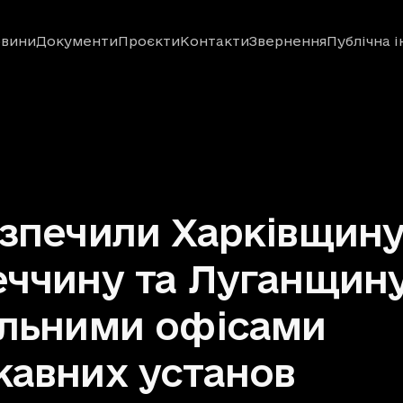
вини
Документи
Проєкти
Контакти
Звернення
Публічна 
зпечили Харківщину
ччину та Луганщин
льними офісами
авних установ