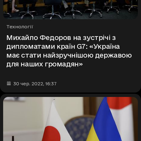
Рубрики
Технології
Михайло Федоров на зустрічі з
дипломатами країн G7: «Україна
має стати найзручнішою державою
для наших громадян»
Дата та час публікації
:
30 чер. 2022
, 16:37