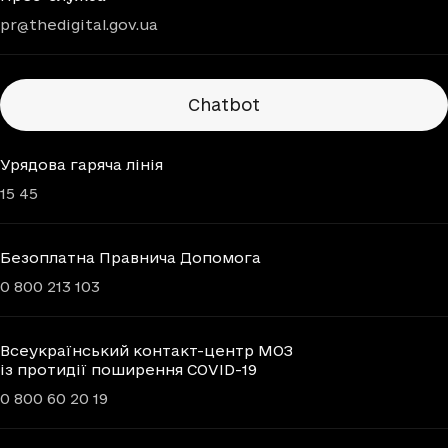
pr@thedigital.gov.ua
Chatbots
Chatbot
Урядова гаряча лінія
15 45
Безоплатна Правнича Допомога
0 800 213 103
Всеукраїнський контакт-центр МОЗ
із протидії поширення COVID-19
0 800 60 20 19