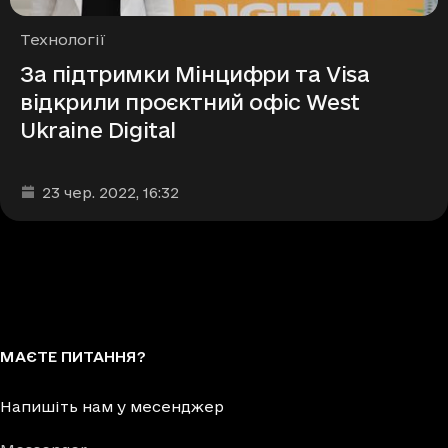
Рубрики
Технології
За підтримки Мінцифри та Visa
відкрили проєктний офіс West
Ukraine Digital
Дата та час публікації
:
23 чер. 2022
, 16:32
МАЄТЕ ПИТАННЯ?
Напишіть нам у месенджер