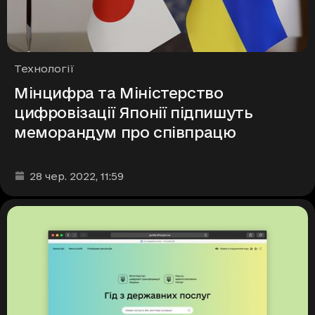
Рубрики
Технології
Мінцифра та Міністерство
цифровізації Японії підпишуть
меморандум про співпрацю
Дата та час публікації
:
28 чер. 2022
, 11:59