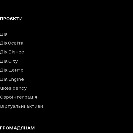
ПРОЄКТИ
Дія
Дія.Освіта
Дія.Бізнес
Дія.City
Дія.Центр
Дія.Engine
uResidency
Євроінтеграція
Віртуальні активи
ГРОМАДЯНАМ