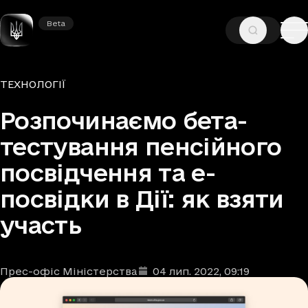
Beta
Beta
—
—
ГОЛОВНА
НОВИНИ
ТЕХНОЛОГІЇ
Рубрики
ТЕХНОЛОГІЇ
Розпочинаємо бета-
тестування пенсійного
посвідчення та е-
посвідки в Дії: як взяти
участь
Прес-офіс Міністерства
04 лип. 2022
, 09:19
Автори
Дата та час публікації
: