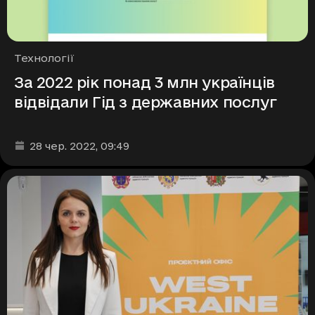
Рубрики
Технології
За 2022 рік понад 3 млн українців
відвідали Гід з державних послуг
Дата та час публікації
:
28 чер. 2022
, 09:49