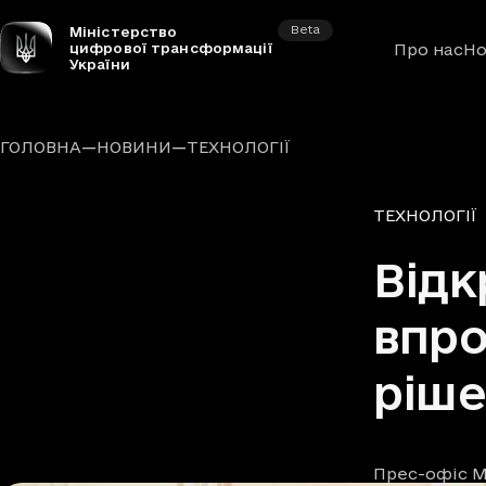
Beta
Міністерство
цифрової трансформації
Про нас
Но
України
—
—
ГОЛОВНА
НОВИНИ
ТЕХНОЛОГІЇ
Рубрики
ТЕХНОЛОГІЇ
Відк
впр
ріше
Прес-офіс М
Автори
Дата та час п