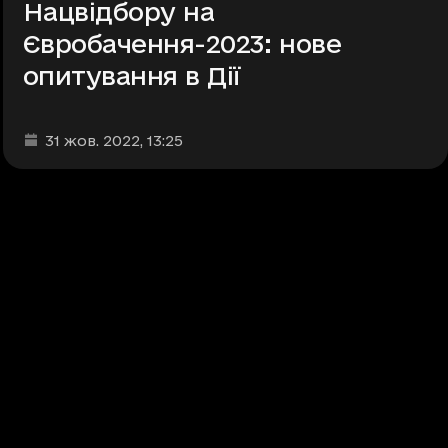
Нацвідбору на
Євробачення-2023: нове
опитування в Дії
Дата та час публікації
:
31 жов. 2022
, 13:25