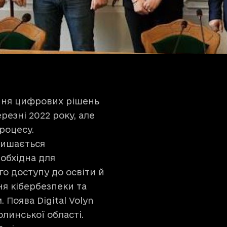
ння цифрових рішень
ерезні 2022 року, але
роцесу.
лишається
обхідна для
о доступу до освіти й
я кібербезпеки та
Поява Digital Volyn
инської області.