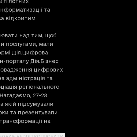
8 пілотних
інформатизації та
за відкритим
цювати над тим, щоб
ми послугами, мали
ормі Дія.Цифрова
н-порталу Дія.Бізнес.
впровадження цифрових
а адміністрація та
ціація регіонального
Нагадаємо, 27-28
на якій підсумували
оки та презентували
 трансформації на
LEGRAM
REDDIT
КОПІЮВАТИ