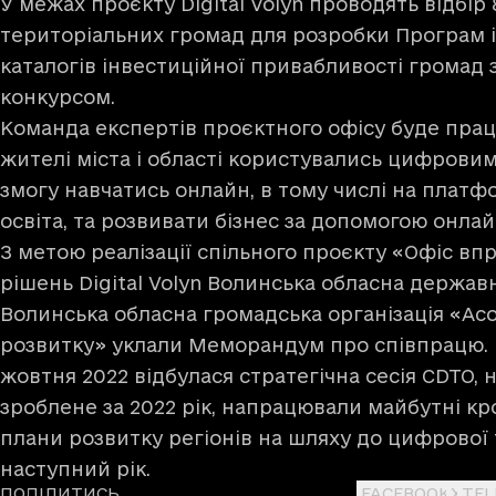
У межах проєкту Digital Volyn проводять відбір 
територіальних громад для розробки Програм 
каталогів інвестиційної привабливості громад 
конкурсом.
Команда експертів проєктного офісу буде пра
жителі міста і області користувались цифрови
змогу навчатись онлайн, в тому числі на платф
освіта, та розвивати бізнес за допомогою онлай
З метою реалізації спільного проєкту «Офіс 
рішень Digital Volyn Волинська обласна державн
Волинська обласна громадська організація «Асо
розвитку» уклали Меморандум про співпрацю. 
жовтня 2022 відбулася стратегічна сесія CDTO, 
зроблене за 2022 рік, напрацювали майбутні кр
плани розвитку регіонів на шляху до цифрової
наступний рік.
ПОДІЛИТИСЬ
FACEBOOK
X
TE