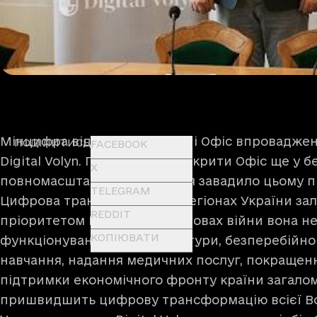
Мінцифра відкрила на Волині Офіс впровадже
ПОДІЛИТИСЬ
FACEBOOK
Digital Volyn. Планувалося відкрити Офіс ще у б
X
повномасштабне вторгнення завадило цьому п
TELEGRAM
Цифрова трансформація в регіонах України за
REDDIT
пріоритетом Мінцифри. В умовах війни вона не
КОПІЮВАТИ
функціонування інфраструктури, безперебійног
навчання, надання медичних послуг, покращенн
підтримки економічного фронту країни загалом. 
пришвидшить цифрову трансформацію всієї Вол