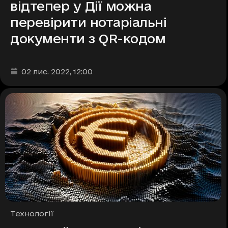
відтепер у Дії можна
перевірити нотаріальні
документи з QR-кодом
Дата та час публікації
:
02 лис. 2022
, 12:00
Рубрики
Технології