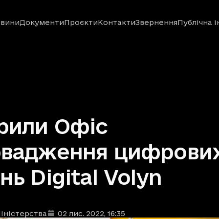
вини
Документи
Проєкти
Контакти
Звернення
Публічна 
рили Офіс
овадження цифрови
нь Digital Volyn
іністерства
02 лис. 2022
, 16:35
ублікації
: