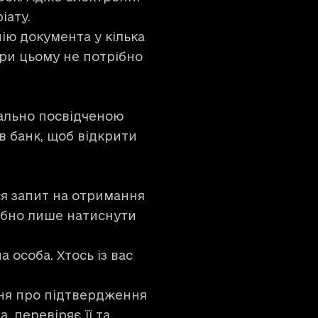
ріату.
ію документа у кілька
При цьому не потрібно
?
іально посвідченою
в банк, щоб відкрити
ся запит на отримання
рібно лише натиснути
 особа. Хтось із вас
ння про підтвердження
 перевіряє її та