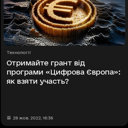
Рубрики
Технології
Отримайте грант від
програми «Цифрова Європа»:
як взяти участь?
Дата та час публікації
:
28 жов. 2022
, 16:36