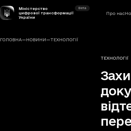
Beta
Міністерство
цифрової трансформації
Про нас
Но
України
—
—
ГОЛОВНА
НОВИНИ
ТЕХНОЛОГІЇ
Рубрики
ТЕХНОЛОГІЇ
Захи
доку
відт
пере