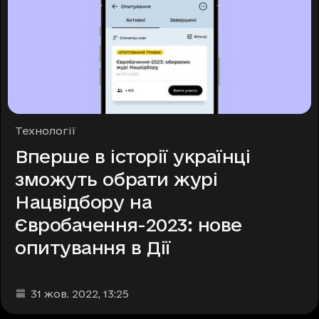
Рубрики
Технології
Вперше в історії українці
зможуть обрати журі
Нацвідбору на
Євробачення-2023: нове
опитування в Дії
Дата та час публікації
:
31 жов. 2022
, 13:25