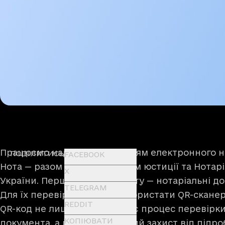
Працюємо над впровадженням електронного нот
ПОДІЛИТИСЬ
FACEBOOK
Нота — разом з Міністерством юстиції та Нота
X
України. Перший етап проєкту — нотаріальні д
TELEGRAM
Для їх перевірки можна використати QR-сканер 
REDDIT
QR-код не лише пришвидшує процес перевірки
КОПІЮВАТИ
документа, а й надає надійний захист від підр