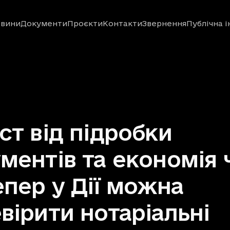
вини
Документи
Проєкти
Контакти
Звернення
Публічна 
ст від підробки
ментів та економія 
епер у Дії можна
вірити нотаріальні