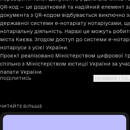
QR-код — це додатковий та надійний елемент з
документа з QR-кодом відбувається виключно 
державної системи е-нотаріату нотаріусами, щ
нотаріальну діяльність. Наразі це можуть роби
міста Києва. Згодом доступ до системи е-нота
нотаріуси з усієї України.
Проєкт реалізовано Міністерством цифрової т
спільно з Міністерством юстиції України за уча
палати України.
ПОДІЛИТИСЬ
FACEBOOK
X
TE
ЧИТАЙТЕ БІЛЬШЕ