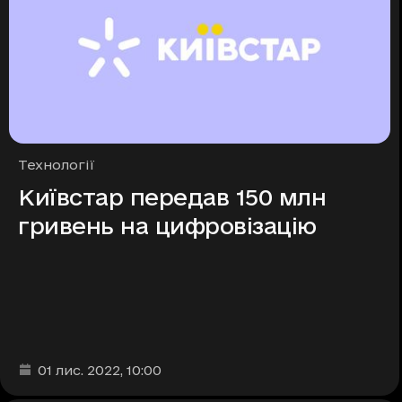
Рубрики
Технології
Київстар передав 150 млн
гривень на цифровізацію
Дата та час публікації
:
01 лис. 2022
, 10:00