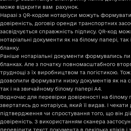
може відкрити вам рахунок.
Наразі з QR-кодом нотаріуси можуть формуват
довіреність, договір оренди транспортних засобі
засвідчується справжність підпису. QR-код мо
нотаріальні документи як на білому папері, так 
бланку.
Раніше нотаріальні документи формувались ли
бланках. Але з початку повномасштабного вто
труднощі з їх виробництвом та логістикою. Тож
дозволили формувати низку документів як на с
так і на звичайному білому папері А4.
Водночас для перевірки довіреності на білому 
звертатись до нотаріуса, який її видав. І чекати
підтвердження чи спростування того, що він д
довіреність. З використанням сканера застосун
перевірити текст документа в декілька кліків і