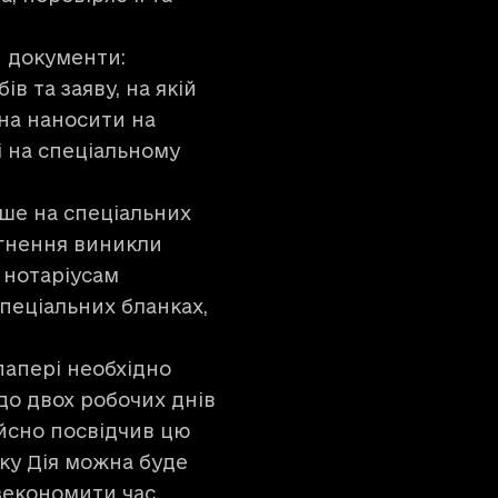
и документи:
в та заяву, на якій
жна наносити на
і на спеціальному
ше на спеціальних
ргнення виникли
 нотаріусам
пеціальних бланках,
папері необхідно
 до двох робочих днів
ійсно посвідчив цю
ку Дія можна буде
 зекономити час.