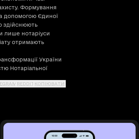
ахисту. Формування
за допомогою Єдиної
о здійснюють
ти лише нотаріуси
ріату отримають
рансформації України
стю Нотаріальної
LEGRAM
REDDIT
КОПІЮВАТИ