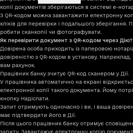
копії документів зберігаються в системі е-нота
З QR-кодом можна завантажити електронну коп
кліків для перевірки і подальшого зберігання. 
робити сканкопії чи фотографувати.
Як перевірити документ з QR-кодом через Дію
Довірена особа приходить із паперовою нотар
довіреністю з QR-кодом в установу. Наприклад, 
вам рахунок.
Працівник банку зчитує QR-код сканером у Дії.
У працівника автоматично на екрані відкриєть
електронної копії такого документа. Йому пот
кнопку Надіслати.
Запит отримують одночасно і ви, і ваша довірена
має підтвердити його в Дії.
Після цього працівник банку отримує сповіще
запиту. Завантажує електронну копію документа,