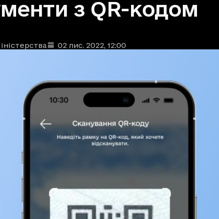
менти з QR-кодом
іністерства
02 лис. 2022
, 12:00
ублікації
: