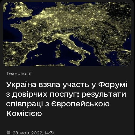
Рубрики
Технології
Україна взяла участь у Форумі
з довірчих послуг: результати
співпраці з Європейською
Комісією
Дата та час публікації
:
28 жов. 2022
, 14:31