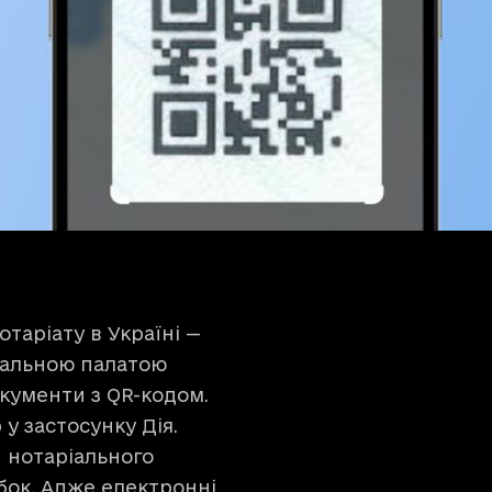
аріату в Україні —
ріальною палатою
окументи з QR-кодом.
у застосунку Дія.
 нотаріального
обок. Адже електронні