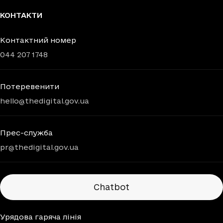
КОНТАКТИ
Контактний номер
044 207 1748
Потеревенити
hello@thedigital.gov.ua
Прес-служба
pr@thedigital.gov.ua
Chatbots
Chatbot
Урядова гаряча лінія