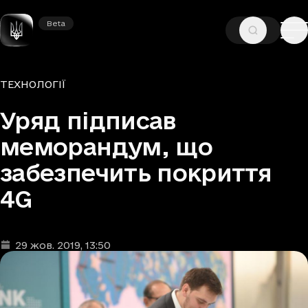
Beta
Beta
—
—
ГОЛОВНА
НОВИНИ
ТЕХНОЛОГІЇ
Рубрики
ТЕХНОЛОГІЇ
Уряд підписав
меморандум, що
забезпечить покриття
4G
29 жов. 2019
, 13:50
Дата та час публікації
: