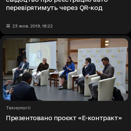
перевірятимуть через QR-код
Дата та час публікації
:
23 жов. 2019
, 18:22
Рубрики
Технології
Презентовано проєкт «Е-контракт»