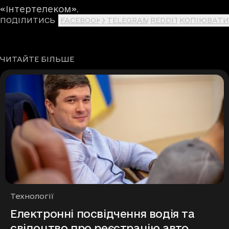
«Інтертелеком».
ПОДІЛИТИСЬ
FACEBOOK
X
TELEGRAM
REDDIT
КОПІЮВАТИ
ЧИТАЙТЕ БІЛЬШЕ
Рубрики
Технології
Електронні посвідчення водія та
свідоцтво про реєстрацію авто