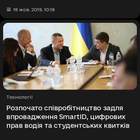
Дата та час публікації
:
18 жов. 2019
, 10:18
Рубрики
Технології
Розпочато співробітництво задля
впровадження SmartID, цифрових
прав водія та студентських квитків