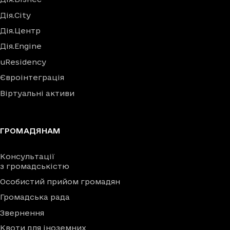
Дія.City
Дія.Центр
Дія.Engine
uResidency
Євроінтеграція
Віртуальні активи
ГРОМАДЯНАМ
Консультації
з громадськістю
Особистий прийом громадян
Громадська рада
Звернення
Квоти для іноземних