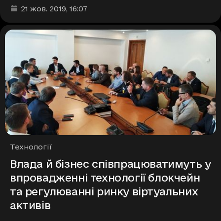
Дата та час публікації
:
21 жов. 2019
, 16:07
Рубрики
Технології
Влада й бізнес співпрацюватимуть у
впровадженні технології блокчейн
та регулюванні ринку віртуальних
активів