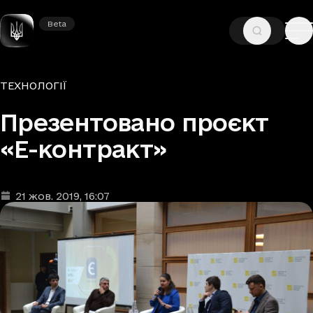
Beta
Beta
—
—
ГОЛОВНА
НОВИНИ
ТЕХНОЛОГІЇ
Рубрики
ТЕХНОЛОГІЇ
Презентовано проєкт
«Е-контракт»
21 жов. 2019
, 16:07
Дата та час публікації
: