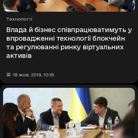
Рубрики
Технології
Влада й бізнес співпрацюватимуть у
впровадженні технології блокчейн
та регулюванні ринку віртуальних
активів
Дата та час публікації
:
18 жов. 2019
, 10:18