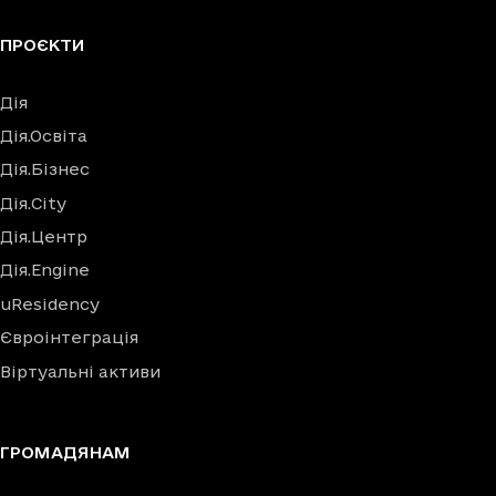
ПРОЄКТИ
Дія
Дія.Освіта
Дія.Бізнес
Дія.City
Дія.Центр
Дія.Engine
uResidency
Євроінтеграція
Віртуальні активи
ГРОМАДЯНАМ