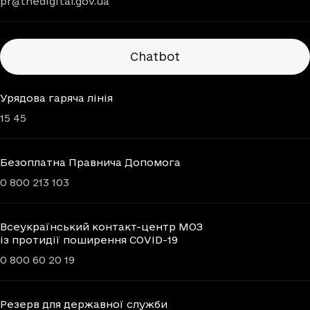
pr@thedigital.gov.ua
Chatbots
Chatbot
Урядова гаряча лінія
15 45
Безоплатна Правнича Допомога
0 800 213 103
Всеукраїнський контакт-центр МОЗ
із протидії поширення COVID-19
0 800 60 20 19
Резерв для державної служби