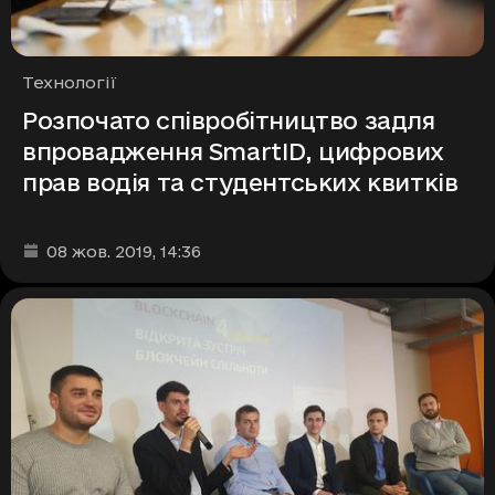
Рубрики
Технології
Розпочато співробітництво задля
впровадження SmartID, цифрових
прав водія та студентських квитків
Дата та час публікації
:
08 жов. 2019
, 14:36