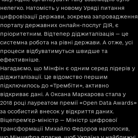
нелегко. Натомість у новому Уряді питання
цифровізації держави, зокрема запровадження
порталу державних онлайн-послуг ДІЯ, є
пріоритетним. Відтепер діджиталізація — це
системна робота на рівні держави. А отже, усі
процеси відбуватимуться швидше та
ефективніше.
Нагадаємо, що Мінфін є одним серед лідерів у
діджиталізації. Це відомство першим
підключилось до «Трембіти», активно
відкриває дані. А Оксана Маркарова стала у
2018 році лауреатом премії «Open Data Awards»
за особистий внесок у відкриття даних.
Віцепрем’єр-міністр — Міністр цифрової
трансформації Михайло Федоров наголосив,
що Мінцифра прагне, щоб Україна у найближчі