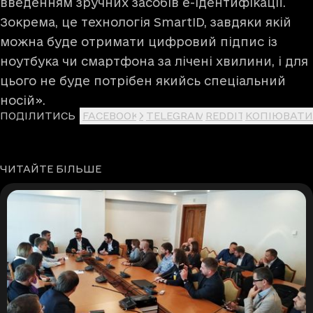
введенням зручних засобів е-ідентифікації.
Зокрема, це технологія SmartID, завдяки якій
можна буде отримати цифровий підпис із
ноутбука чи смартфона за лічені хвилини, і для
цього не буде потрібен якийсь спеціальний
носій».
ПОДІЛИТИСЬ
FACEBOOK
X
TELEGRAM
REDDIT
КОПІЮВАТИ
ЧИТАЙТЕ БІЛЬШЕ