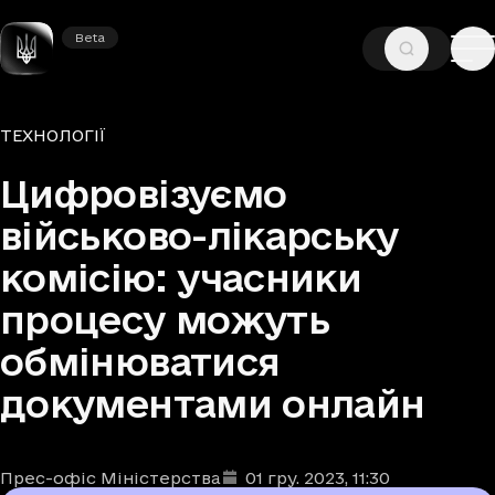
Beta
Beta
—
—
ГОЛОВНА
НОВИНИ
ТЕХНОЛОГІЇ
Рубрики
ТЕХНОЛОГІЇ
Цифровізуємо
військово-лікарську
комісію: учасники
процесу можуть
обмінюватися
документами онлайн
Прес-офіс Міністерства
01 гру. 2023
, 11:30
Автори
Дата та час публікації
: